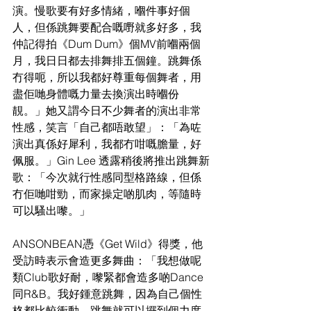
演。慢歌要有好多情緒，嗰件事好個
人，但係跳舞要配合嘅嘢就多好多，我
仲記得拍《Dum Dum》個MV前嗰兩個
月，我日日都去排舞排五個鐘。跳舞係
冇得呃，所以我都好尊重每個舞者，用
盡佢哋身體嘅力量去換演出時嗰份
靚。」她又謂今日不少舞者的演出非常
性感，笑言「自己都唔敢望」：「為咗
演出真係好犀利，我都冇咁嘅膽量，好
佩服。」Gin Lee 透露稍後將推出跳舞新
歌：「今次就行性感同型格路線，但係
冇佢哋咁勁，而家操定啲肌肉，等隨時
可以騷出嚟。」
ANSONBEAN憑《Get Wild》得獎，他
受訪時表示會造更多舞曲：「我想做呢
類Club歌好耐，嚟緊都會造多啲Dance
同R&B。我好鍾意跳舞，因為自己個性
格都比較衝動，跳舞就可以攞到個力度