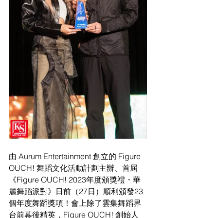
由 Aurum Entertainment 創立的 Figure 
OUCH! 舞蹈文化活動計劃主辦、首屆
《Figure OUCH! 2023年度頒獎禮・華
麗舞蹈派對》日前（27日）順利頒發23
個年度舞蹈獎項！會上除了雲集舞蹈界
台前幕後精英，Figure OUCH! 創始人 