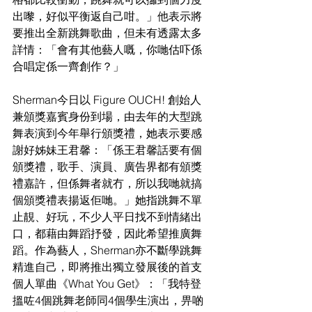
出嚟，好似平衡返自己咁。」他表示將
要推出全新跳舞歌曲，但未有透露太多
詳情：「會有其他藝人嘅，你哋估吓係
合唱定係一齊創作？」
Sherman今日以 Figure OUCH! 創始人
兼頒獎嘉賓身份到場，由去年的大型跳
舞表演到今年舉行頒獎禮，她表示要感
謝好姊妹王君馨：「係王君馨話要有個
頒獎禮，歌手、演員、廣告界都有頒獎
禮嘉許，但係舞者就冇，所以我哋就搞
個頒獎禮表揚返佢哋。」她指跳舞不單
止靚、好玩，不少人平日找不到情緒出
口，都藉由舞蹈抒發，因此希望推廣舞
蹈。作為藝人，Sherman亦不斷學跳舞
精進自己，即將推出獨立發展後的首支
個人單曲《What You Get》：「我特登
搵咗4個跳舞老師同4個學生演出，畀啲