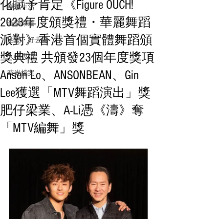
化賦予肯定《Figure OUCH!
潮流生活
2023年度頒獎禮・華麗舞蹈
音樂頻道
派對》香港首個實體舞蹈頒
活動・好去處
獎典禮 共頒發23個年度獎項
人物專訪
Anson Lo、ANSONBEAN、Gin
時光檔案
Lee獲選「MTV舞蹈演出」獎
肥仔梁業、A-Li憑《濤》奪
「MTV編舞」獎