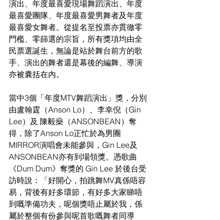
演出、年度最喜愛現場舞蹈演出、年度
最喜愛團隊、年度最喜愛男舞者及年度
最喜愛女舞者。從提名至投票亦貫徹零
門檻、零篩選的宗旨，所有獎項均由全
民票選誕生，無論是站於舞台前方的歌
手、演出的舞者還是幕後的編舞、導演
亦被囊括在內。
當中3個「年度MTV舞蹈演出」獎，分別
由盧翰霆（Anson Lo）、李幸倪（Gin 
Lee）及 陳毅燊（ANSONBEAN）奪
得，除了Anson Lo正忙於為男團
MIRROR演唱會未能參與，Gin Lee及
ANSONBEAN亦有到場領獎。憑歌曲
《Dum Dum》奪獎的 Gin Lee 於後台受
訪時說：「好開心，拍跳舞MV真係唔容
易，背後有好多環節，有好多大家睇唔
到嘅準備功夫，呢個獎唔止屬於我，係
屬於整個有份參與呢首歌嘅舞者同導