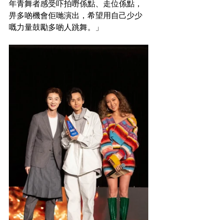
年青舞者感受吓拍嘢係點、走位係點，
畀多啲機會佢哋演出，希望用自己少少
嘅力量鼓勵多啲人跳舞。」