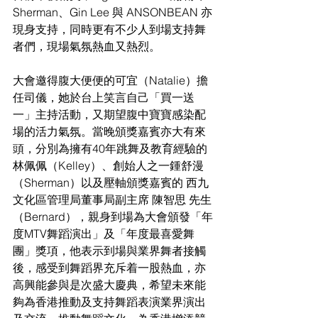
Sherman、Gin Lee 與 ANSONBEAN 亦
現身支持，同時更有不少人到場支持舞
者們，現場氣氛熱血又熱烈。
大會邀得腹大便便的可宜（Natalie）擔
任司儀，她於台上笑言自己「買一送
一」主持活動，又期望腹中寶寶感染配
場的活力氣氛。當晚頒獎嘉賓亦大有來
頭，分別為擁有40年跳舞及教育經驗的
林佩佩（Kelley）、創始人之一鍾舒漫
（Sherman）以及壓軸頒獎嘉賓的 西九
文化區管理局董事局副主席 陳智思 先生
（Bernard），親身到場為大會頒發「年
度MTV舞蹈演出」及「年度最喜愛舞
團」獎項，他表示到場與業界舞者接觸
後，感受到舞蹈界充斥着一股熱血，亦
高興能參與是次盛大慶典，希望未來能
夠為香港推動及支持舞蹈表演業界演出