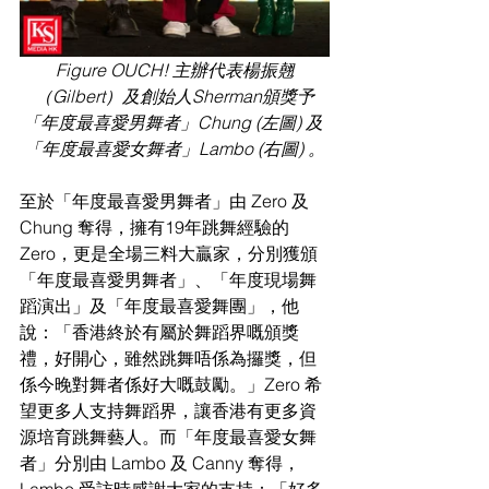
Figure OUCH! 主辦代表楊振翹
（Gilbert）及創始人Sherman頒獎予
「年度最喜愛男舞者」Chung (左圖) 及 
「年度最喜愛女舞者」Lambo (右圖) 。
至於「年度最喜愛男舞者」由 Zero 及 
Chung 奪得，擁有19年跳舞經驗的 
Zero，更是全場三料大贏家，分別獲頒
「年度最喜愛男舞者」、「年度現場舞
蹈演出」及「年度最喜愛舞團」，他
說：「香港終於有屬於舞蹈界嘅頒獎
禮，好開心，雖然跳舞唔係為攞獎，但
係今晚對舞者係好大嘅鼓勵。」Zero 希
望更多人支持舞蹈界，讓香港有更多資
源培育跳舞藝人。而「年度最喜愛女舞
者」分別由 Lambo 及 Canny 奪得，