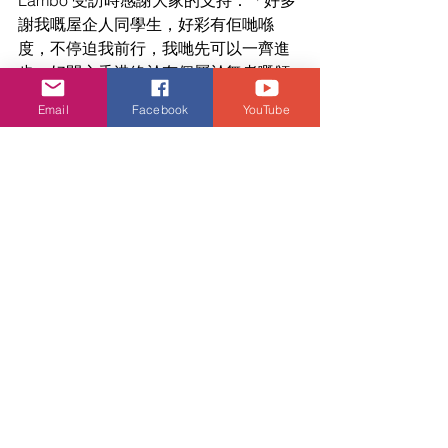
Lambo 受訪時感謝大家的支持：「好多
謝我嘅屋企人同學生，好彩有佢哋喺
度，不停迫我前行，我哋先可以一齊進
步。好開心香港終於有個屬於舞者嘅頒
獎禮，絕對係對跳舞界一個肯定同一份
Email
Facebook
YouTube
認可，希望以後有更多人鍾意跳舞。」
Canny正式出道5年：「好多謝Dancer
朋友、學生同屋企人支持。我想特別多
謝Gin Lee，佢有次喺音樂頒獎禮台上，
感謝為佢演出嘅舞者，好多謝佢記得舞
者嘅付出同努力。」最後，大會壓軸請
來陳智思先生擔任頒獎嘉賓，頒發 「年
度最喜愛舞團」大獎予HOT STUFF及
AYO舞團！