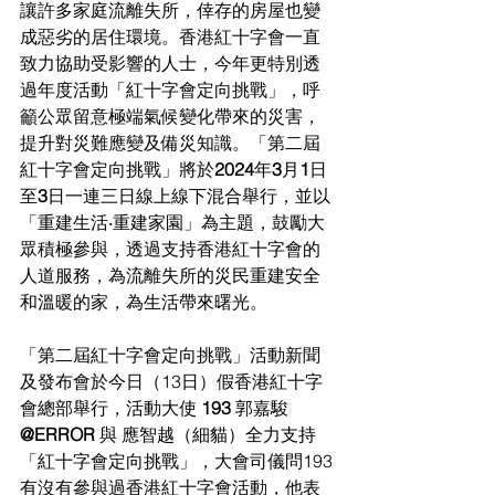
讓許多家庭流離失所，倖存的房屋也變
成惡劣的居住環境。香港紅十字會一直
致力協助受影響的人士，今年更特別透
過年度活動「紅十字會定向挑戰」，呼
籲公眾留意極端氣候變化帶來的災害，
提升對災難應變及備災知識。「第二屆
紅十字會定向挑戰」將於
2024
年
3
月
1
日
至
3
日一連三日線上線下混合舉
行，並以
「重建生活‧重建家園」為主題，鼓勵大
眾積極參與，透過支持香港紅十字會的
人道服務，為流離失所的災民重建安全
和溫暖的家，為生活帶來曙光。
「第二屆紅十字會定向挑戰」活動新聞
及發布會於今日（
13日）假香港紅十字
會總部舉行，活動
大使 
193 
郭嘉駿
@ERROR 
與 應智越（細貓）全力支持
「紅十字會定向挑戰」，大會司儀問193
有沒有參與過香港紅十字會活動，他表