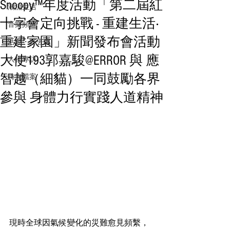
Snoopy™年度活動「第二屆紅
潮流生活
十字會定向挑戰 - 重建生活‧
音樂頻道
重建家園」新聞發布會活動
活動・好去處
大使193郭嘉駿@ERROR 與 應
人物專訪
智越（細貓）一同鼓勵各界
時光檔案
參與 身體力行實踐人道精神
現時全球因氣候變化的災難愈見頻繫，