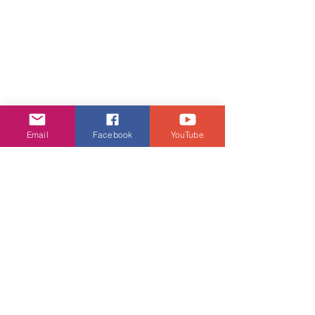
Email
Facebook
YouTube
活動網站： 
https://citychallenge.redcross.org.hk/zh
-hant
有關「第二屆紅十字會定向挑戰」
活動資料：