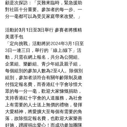
顧是次探訪：「災難來臨時，緊急援助
對社區十分重要。參加者的每一步、一
分一毫都可以為受災家庭帶來改變。」
活動於
3
月
1
日至
3
日舉行 參賽者將獲精
美選手包
「定向挑戰」活動將於
2024年3月1日至
3日一連三日，舉行的「線上/線下」活
動，只需在網上報
名，共分為公開組、
企業組、樂齡組、青少年組及親子組，
每個組別的參加人數為
2至4人。除個
別
組別，參加者須符合有關年齡限制及繳
付指定報名費，而香港紅十字會珍惜大
眾的每一分一毫，歡迎大家慷慨捐助，
支持香港紅十字會的人道服務，為社會
上有需要的人士送上無價的禮物，發揮
大愛精神，將愛擴大至每個有需要的角
落，故除指定報名費，也歡迎大家樂善
好施，踴躍捐出愛心！而成功參加團隊