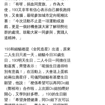
示：「有呀，捐血同賣旗。」作為大
使，
193又非常有信心
表示自己
腳長跑得
快，又食腦，最啱參加城市定向呢種比
賽：「今次活動不止是一項運動或遊
戲，更是一個好機會讓大家了解弱勢社
群的處境。鼓勵大家一同參與，實踐人
道精神。」
193
和細貓都是《全民造星》出道，原來
二人生日只差一天，細貓今日30歲生
日，193明天生日，
二人今日一同擔任活
動嘉賓，齊聲表示：「呢個生日過得特
別有意義！」在活動上，大會送上蛋糕
給兩位壽星仔，司儀問細貓有甚麼生日
願望，他
說：「梗係希望可以再同Do姐
（鄭裕玲）合作
啦，上次跟
Do姐拍嘢好
開心，又學到好多嘢。」193的生日願
望：「希望身體健康，同Do姐下次
可以