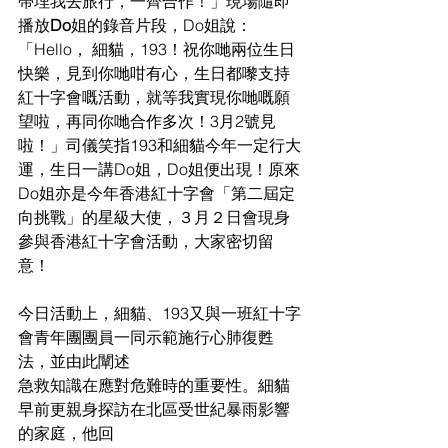
帶埋我去旅行，一齊合作！」現場隨即
播放
Do
姐的錄音片段，Do姐說：
「Hello， 細貓，193
！祝你
哋兩位生日
快樂，見到你哋咁有心，生日都嚟支持
紅十字會嘅活動，就等我實現你哋嘅
願
望啦，再同你
哋合作多次！3月2號見
啦！」司儀笑指193和細貓今年一定行大
運，生日一講
Do
姐，Do姐便出現！原來
Do姐亦是今年香港紅十字會「第二屆定
向挑戰」的星級大使，３月２
日會現身
參與香港紅十字會活動，大家密切留
意！
今日活動上，細貓、
193又與一班紅十字
會青年團團員一同示範施行心肺復甦
法，並由此闡述
急救知識在應對危難時的重要性。細貓
早前更親身探訪在北區受世紀暴雨影響
的家庭，他回