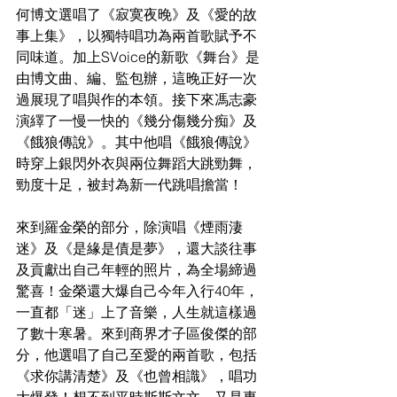
何博文選唱了《寂寞夜晚》及《愛的故
事上集》，以獨特唱功為兩首歌賦予不
同味道。加上SVoice的新歌《舞台》是
由博文曲、編、監包辦，這晚正好一次
過展現了唱與作的本領。接下來馮志豪
演繹了一慢一快的《幾分傷幾分痴》及
《餓狼傳說》。其中他唱《餓狼傳說》
時穿上銀閃外衣與兩位舞蹈大跳勁舞，
勁度十足，被封為新一代跳唱擔當！
來到羅金榮的部分，除演唱《煙雨淒
迷》及《是緣是債是夢》，還大談往事
及貢獻出自己年輕的照片，為全場締過
驚喜！金榮還大爆自己今年入行40年，
一直都「迷」上了音樂，人生就這樣過
了數十寒暑。來到商界才子區俊傑的部
分，他選唱了自己至愛的兩首歌，包括
《求你講清楚》及《也曾相識》，唱功