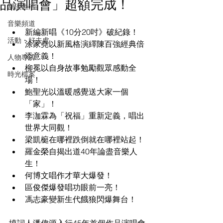
品演唱會」超額完成！
潮流生活
音樂頻道
新編新唱《10分20吋》破紀錄！
活動・好去處
涂家堯以新風格演繹陳百強經典倍
添意義！
人物專訪
柳冕以自身故事勉勵觀眾感動全
時光檔案
場！
鮑聖光以溫暖感覺送大家一個
「家」！
李泇霖為「祝福」重新定義，唱出
世界大同觀！
梁凱榳在哪裡跌倒就在哪裡站起！
羅金榮自揭出道40年論盡音樂人
生！
何博文唱作才華大爆發！
區俊傑爆發唱功眼前一亮！
馮志豪變新生代餓狼閃爆舞台！