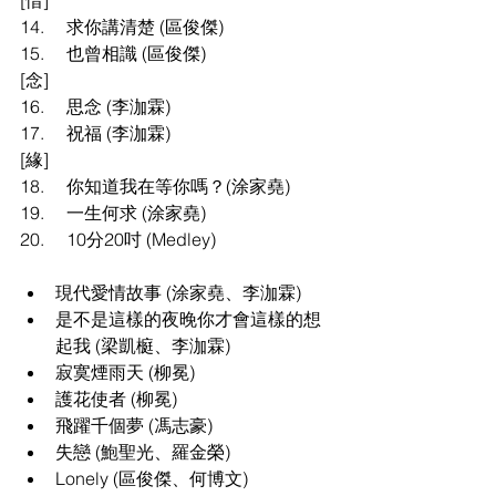
[惜]
14.
求你講清楚 (區俊傑)
15.
也曾相識 (區俊傑)
[念]
16.
思念 (李泇霖)
17.
祝福 (李泇霖)
[緣]
18.
你知道我在等你嗎？(涂家堯)
19.
一生何求 (涂家堯)
20.
10分20吋 
(Medley)
現代愛情故事 (涂家堯、李泇霖)
是不是這樣的夜晚你才會這樣的想
起我 (梁凱榳、李泇霖)
寂寞煙雨天 (柳冕)
護花使者 (柳冕)
飛躍千個夢 (馮志豪)
失戀 (鮑聖光、羅金榮)
Lonely (區俊傑、何博文)