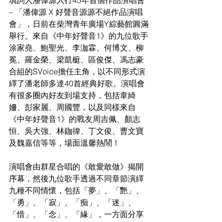
填詞人潘偉源入行45年首個作品演唱會 
– 「潘偉源 X 好聲音源源不絕作品演唱
會」，日前在柴灣青年廣場Y綜藝館圓滿
舉行。來自《中年好聲音1》的九位歌手
涂家堯、鮑聖光、李泇霖、何博文、柳
冕、羅金榮、梁凱榳、區俊傑、馮志豪
合組的SVoice擔任主角，以不同形式演
繹了潘老師多達40首經典好歌。演唱會
有很多圈內好友到場支持，包括韋綺
姍、彭家麗、周國豐，以及同樣來自
《中年好聲音1》的戰友周吉佩、顏志
恒、吳大強、林鉫徫、丁文俊、曹文寶
及魏嘉信等等，場面溫馨熱鬧！
演唱會由群星合唱的《敢愛敢做》揭開
序幕，然後九位歌手透過不同章節演繹
九種不同情懷，包括「夢」、「艷」、
「勇」、「寂」、「痴」、「迷」、
「惜」、「念」、「緣」，一方面分享