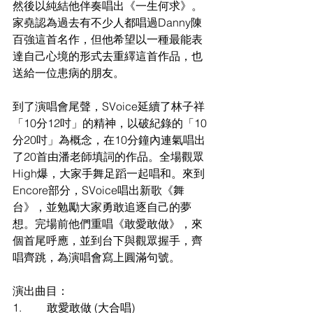
然後以純結他伴奏唱出《一生何求》。
家堯認為過去有不少人都唱過Danny陳
百強這首名作，但他希望以一種最能表
達自己心境的形式去重繹這首作品，也
送給一位患病的朋友。
到了演唱會尾聲，SVoice延續了林子祥
「10分12吋」的精神，以破紀錄的「10
分20吋」為概念，在10分鐘內連氣唱出
了20首由潘老師填詞的作品。全場觀眾
High爆，大家手舞足蹈一起唱和。來到
Encore部分，SVoice唱出新歌《舞
台》，並勉勵大家勇敢追逐自己的夢
想。完場前他們重唱《敢愛敢做》，來
個首尾呼應，並到台下與觀眾握手，齊
唱齊跳，為演唱會寫上圓滿句號。
演出曲目：
1.
敢愛敢做 (大合唱)