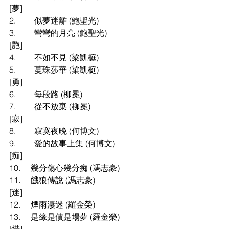
[夢]
2.
似夢迷離 (鮑聖光)
3.
彎彎的月亮 (鮑聖光)
[艷]
4.
不如不見 (梁凱榳)
5.
蔓珠莎華 (梁凱榳)
[勇]
6.
每段路 (柳冕)
7.
從不放棄 (柳冕)
[寂]
8.
寂寞夜晚 (何博文)
9.
愛的故事上集 (何博文)
[痴]
10.
幾分傷心幾分痴 (馮志豪)
11.
餓狼傳說 (馮志豪)
[迷]
12.
煙雨淒迷 (羅金榮)
13.
是緣是債是場夢 (羅金榮)