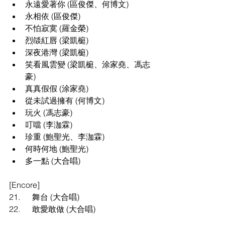
永遠愛著你 (區俊傑、何博文)
永相依 (區俊傑)
不怕寂寞 (羅金榮)
烈燄紅唇 (梁凱榳)
深夜港灣 (梁凱榳)
笑看風雲變 (梁凱榳、涂家堯、馮志
豪)
真真假假 (涂家堯)
從未試過擁有 (何博文)
玩火 (馮志豪)
叮噹 (李泇霖)
珍重 (鮑聖光、李泇霖)
何時何地 (鮑聖光)
多一點 (大合唱)
[Encore]
21.
舞台 
(大合唱)
22.
敢愛敢做 
(大合唱)