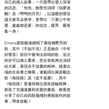
自己的感人故事，一方面帶出發人深省
的訊息。「包包」鮑聖光演繹《似夢迷
離》及《彎彎的月亮》，以溫暖的聲音
讓大家耳朵懷孕，更帶出「只要心中有
愛，處處都是家」的信念，暖男、暖爸
集一身！
Emana梁凱榳連續唱了兩首梅艷芳的
歌，其中《不如不見》正是她在《中年
好聲音》節目中被淘汰前唱的歌，這次
終於可以捲土重來，把全首歌再次演繹
給大家，展現永不放棄的精神。接著出
場的生命勇士柳冕，連氣唱出兩首勵志
歌《每段路》及《從不放棄》，其中
《每段路》更邀得兩位朋友跳輪椅舞，
創造了充滿溫馨和友愛的畫面。柳冕更
分享了自己由四肢傷殘到勇敢振作的故
事，帶來鼓勵！