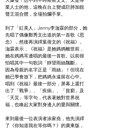
大爆發！想不到平時斯斯文文、又是專
業人士的他，這晚在台上變成巨肺加靚
聲王混合體，全場拍爛手掌。
到了「紅美人」Jenny李泇霖的部分，她
先唱了偶像鄭秀文出道的第一首歌《思
念》，然後再演繹葉蒨文的《祝福》。
泇霖表示，《祝福》是她媽媽離世前，
她在媽媽耳邊唱的最後一首歌。以前很
怕唱其中一句歌詞「靜望雨絲飄斷」，
因為母親的名字正是「雨絲」！但現在
她已學會放下，把媽媽永遠留在心中。
唱到《祝福》最後一部分，屏幕上還打
出了「戰爭」、「疾病」、「貧窮」及
「天災」等字句，代表著她對世界祝
福，也喚起大家對身邊人的愛與關懷。
來到最後一位表演者涂家堯，他先演繹
了《你知道我在等你嗎？》的廣東版，