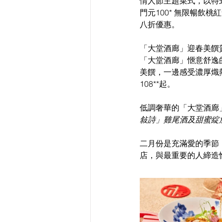
情人節主題菜式，以特
門元100* 無限暢飲桃
八折優惠。
「大堂酒廊」迎春美饌賀
「大堂酒廊」愜意舒逸
美饌，一邊感受濃厚熾熱
108**起。
低調奢華的「大堂酒廊
敍詩」雞尾酒及甜蜜綻
二月份是充滿愛的季節
店，與最重要的人締造愉快