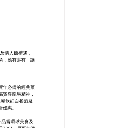
春及情人節禮遇，
餚，應有盡有，讓
賀年必備的經典菜
福賓客龍馬精神，
無限暢飲紅白餐酒及
八折優惠。
下品嘗環球美食及