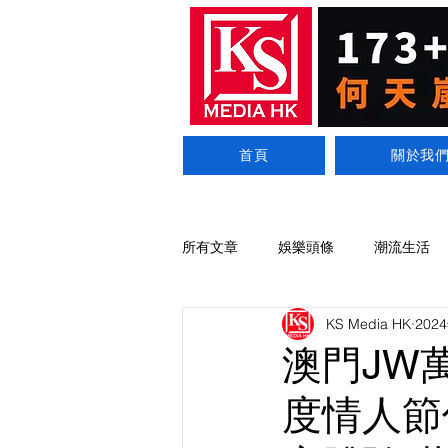
首頁
關於我
所有文章
娛樂頭條
潮流生活
KS Media HK
202
澳門JW
度情人節