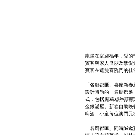
龍躍在庭迎福年，愛的
賓客與家人良朋及摯愛
賓客在這雙喜臨門的佳
「名廚都匯」喜慶新春
設計時尚的「名廚都匯
式，包括
龍馬精神蒜蓉
金銀滿屋。新春自助晚餐
啤酒；小童每位澳門元3
「名廚都匯」同時誠邀