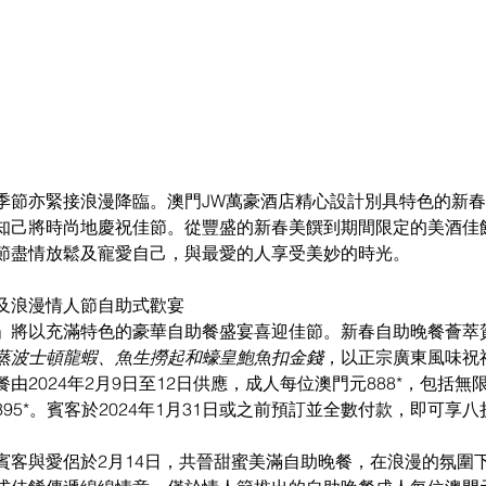
季節亦緊接浪漫降臨。澳門JW萬豪酒店精心設計別具特色的新
知己將時尚地慶祝佳節。從豐盛的新春美饌到期間限定的美酒佳
節盡情放鬆及寵愛自己，與最愛的人享受美妙的時光。
及浪漫情人節自助式歡宴
」將以充滿特色的豪華自助餐盛宴喜迎佳節。新春自助晚餐薈萃
蒸波士頓龍蝦、魚生撈起和蠔皇鮑魚扣金錢
，以正宗廣東風味祝
由2024年2月9日至12日供應，成人每位澳門元888*，包括
95*。賓客於2024年1月31日或之前預訂並全數付款，即可享
賓客與愛侶於2月14日，共晉甜蜜美滿自助晚餐，在浪漫的氛圍