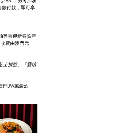
788*，另可加澳
並全數付款，即可享
麵等喜迎新春賀年
，收費由澳門元
芝士拼盤、「愛情
澳門JW萬豪酒