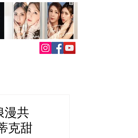
浪漫共
蒂克甜