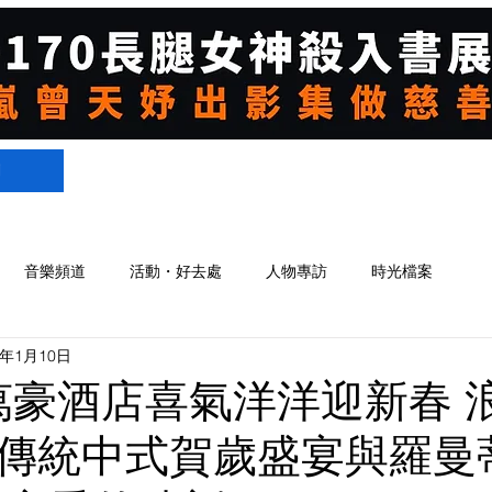
們
音樂頻道
活動・好去處
人物專訪
時光檔案
4年1月10日
萬豪酒店喜氣洋洋迎新春 
傳統中式賀歲盛宴與羅曼