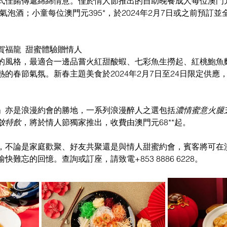
式佳餚傳遞綿綿情意。僅於情人節推出的自助晚餐成人每位澳門元
紅氣泡酒；小童每位澳門元395*，於2024年2月7日或之前預訂
福龍  甜蜜體驗贈情人
的風格，最適合一邊品嘗火紅甜酸蝦、七彩魚生撈起、紅桃鮑魚
的春節氣氛。新春主題美食於2024年2月7日至24日限定供應
」亦是浪漫約會的勝地，一系列浪漫醉人之選包括
濃情蜜意火腿
放特飲
，將於情人節獨家推出，收費由澳門元68**起。
，不論是家庭歡聚、好友共聚還是與情人甜蜜約會，賓客將可在
難忘的回憶。查詢或訂座，請致電+853 8886 6228。