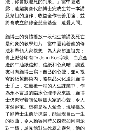
法，你會歡迎死的到來。」當中還透
露，遺孀將會代顧博士完成生前一本講
及祭祖的遺作，收益全作慈善用途，並
將會成立顧修全慈善基金，遺愛人間。
顧博士的喪禮播放一段他生前講及死亡
是幻象的教學短片，當中還藉着他的修
法和帶領大家觀想，為大家超渡祖先；
會上派發印有Dr John Koo字樣，白底金
邊的牛油紙信封、信紙和心意咭，讓親
友可向顧博士寫下自己的心聲，並可投
寄於紙紮郵筒內，隨祭品火化送到顧博
士手上，在最後一程的人生課業中，作
為永不言退的臨床心理學家來說，顧博
士仍緊守着崗位聆聽大家的心聲，令人
肅然起敬。喪禮是私人聚會，現場播放
了顧博士生前所揀選，能呈現自己一生
的歌曲，令人動容同時又感覺如同開派
對一樣，足見他對生死處之泰然，他的