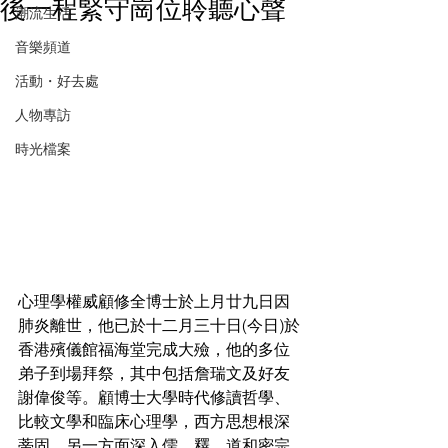
後一程緊守崗位聆聽心聲
潮流生活
音樂頻道
活動・好去處
人物專訪
時光檔案
心理學權威顧修全博士於上月廿九日因
肺炎離世，他已於十二月三十日(今日)於
香港殯儀館福海堂完成大殮，他的多位
弟子到場拜祭，其中包括詹瑞文及好友
謝偉俊等。顧博士大學時代修讀哲學、
比較文學和臨床心理學，西方思想根深
蒂固，另一方面深入儒、釋、道和密宗