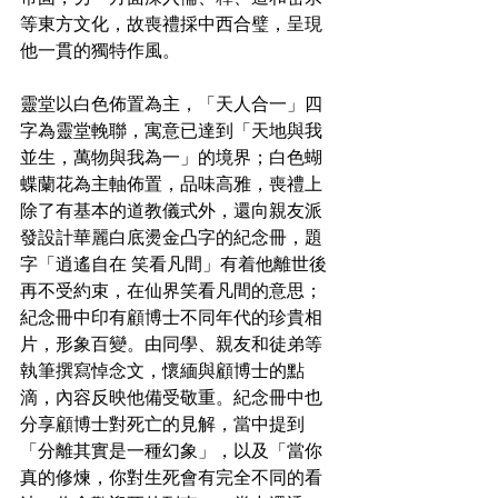
等東方文化，故喪禮採中西合璧，呈現
他一貫的獨特作風。
靈堂以白色佈置為主，「天人合一」四
字為靈堂輓聯，寓意已達到「天地與我
並生，萬物與我為一」的境界；白色蝴
蝶蘭花為主軸佈置，品味高雅，喪禮上
除了有基本的道教儀式外，還向親友派
發設計華麗白底燙金凸字的紀念冊，題
字「逍遙自在 笑看凡間」有着他離世後
再不受約束，在仙界笑看凡間的意思；
紀念冊中印有顧博士不同年代的珍貴相
片，形象百變。由同學、親友和徒弟等
執筆撰寫悼念文，懷緬與顧博士的點
滴，內容反映他備受敬重。紀念冊中也
分享顧博士對死亡的見解，當中提到
「分離其實是一種幻象」，以及「當你
真的修煉，你對生死會有完全不同的看