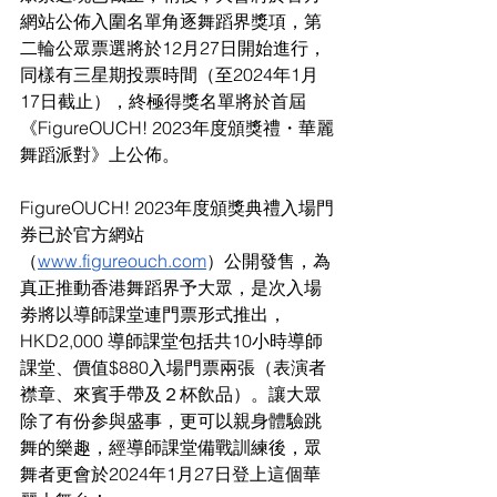
網站公佈入圍名單角逐舞蹈界獎項，第
二輪公眾票選將於12月27日開始進行，
同樣有三星期投票時間（至2024年1月
17日截止），終極得獎名單將於首屆
《FigureOUCH! 2023年度頒獎禮・華麗
舞蹈派對》上公佈。
FigureOUCH! 2023年度頒獎典禮入場門
券已於官方網站
（
www.figureouch.com
）
公開發售，為
真正推動香港舞蹈界予大眾，是次入場
劵將以導師課堂連門票形式推出，
HKD2,000 導師課堂包括共10小時導師
課堂、價值$880入場門票兩張（表演者
襟章、來賓手帶及２杯飲品）。讓大眾
除了有份参與盛事，更可以親身體驗跳
舞的樂趣，經導師課堂備戰訓練後，眾
舞者更會於2024年1月27日登上這個華