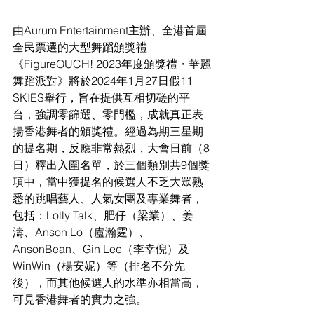
由Aurum Entertainment主辦、全港首屆
全民票選的大型舞蹈頒獎禮
《FigureOUCH! 2023年度頒獎禮・華麗
舞蹈派對》將於
2024年1月27日假11 
SKIES舉行，旨在提供互相切磋的平
台，強調零篩選、零門檻，成就真正表
揚香港舞者的頒獎禮。經過為期三星期
的提名期，反應非常熱烈，大會日前（8
日）釋出入圍名單
，於三個類別共9個獎
項中，
當中獲提名的候選人不乏大眾熟
悉的跳唱藝人、人氣女團及專業舞者，
包括：Lolly Talk、
肥仔（梁業）、姜
濤、
Anson L
o（盧瀚霆）、
AnsonBean、Gin Lee（李幸倪）及
WinWin（楊安妮
）
等
（排名不分先
後）
，而其他候選人的水準亦相當高，
可見香港舞者的實力之強。