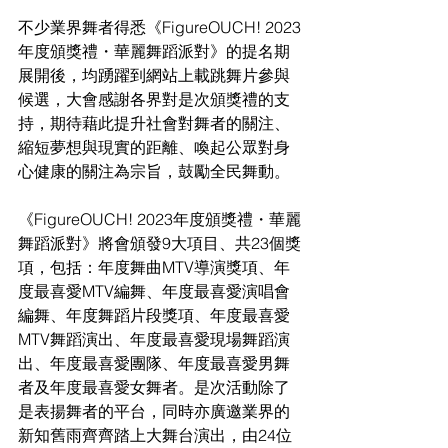
不少業界舞者得悉
《FigureOUCH! 2023
年度頒獎禮・華麗舞蹈派對》的提名期
展開後，均踴躍到網站上載跳舞片參與
候選，大會感謝各界對是次頒獎禮的支
持，期待藉此提升社會對舞者的關注、
縮短夢想與現實的距離、喚起公眾對身
心健康的關注為宗旨，鼓勵全民舞動。
《FigureOUCH! 2023年度頒獎禮・華麗
舞蹈派對》將會頒發9大項目、共23個獎
項，包括：
年度舞曲MTV導演獎項、年
度最喜愛MTV編舞、年度最喜愛演唱會
編舞、年度舞蹈片段獎項、年度最喜愛
MTV舞蹈演出、年度最喜愛現場舞蹈演
出、年度最喜愛團隊、年度最喜愛男舞
者及年度最喜愛女舞者。是次活動
除了
是表揚舞者的平台，同時亦廣邀業界的
新知舊雨齊齊踏上大舞台演出，由
24位