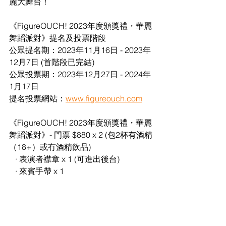
麗大舞台！
《FigureOUCH! 2023年度頒獎禮・華麗
舞蹈派對》提名及投票階段
公眾提名期：2023年11月16日 - 2023年
12月7日 (
首階段已完結)
公眾投票期：2023年12月27日 - 2024年
1月17日
提名投票網站：
www.figureouch.com
《FigureOUCH! 2023年度頒獎禮・華麗
舞蹈派對》- 門票 $880 x 2 (包2杯有酒精
（18+）或冇酒精飲品)
   · 表演者襟章 x 1 (可進出後台)
   · 來賓手帶 x 1