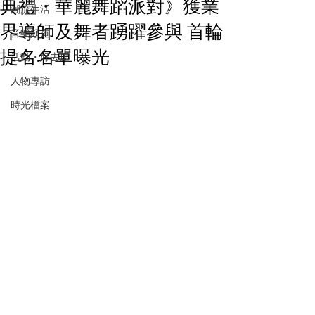
典禮・華麗舞蹈派對》獲業
潮流生活
界導師及舞者踴躍參與 首輪
音樂頻道
提名名單曝光
活動・好去處
人物專訪
時光檔案