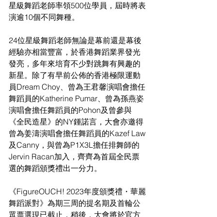
星級舞蹈老師率領500位學員，屆時將表
演逾10個不同舞種。
24位星級舞蹈老師無論是幕前還是幕後
經驗亦相當豐富，於香港舞蹈業界發光
發亮，多年來培育不少對跳舞有興趣的
新星。除了有早前公佈的香港極限運動
員Dream Choy、曾為王君馨演唱會擔任
舞蹈員的Katherine Pumar、曾為孫燕姿
演唱會擔任舞蹈員的Pohon及曾參與
《全民造星》的NY鍾諾言，大會亦邀得
曾為姜濤演唱會擔任舞蹈員的Kazef Law
及Canny，與曾為P1X3L擔任排舞師的
Jervin Racan加入，齊齊為首屆全民票
選的舞蹈頒獎禮出一分力。
《FigureOUCH! 2023年度頒獎禮・華麗
舞蹈派對》為期三周的提名期及首輪公
眾票選現已截止，稍後，大會
將於官方