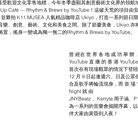
為香港最受歡迎文化零售地標，今年冬季盡顯其創意藝術文化界的領
p-Up Café — Rhythm & Brews by YouTube！這破天荒的項
鼎力支持，並夥拍 K11 MUSEA 人氣精品咖啡店 Ukiyo，打造一系列
樂、創意、藝術、文化和美食之間。除了節慶美食，Ukiyo 亦
搖身一變成為獨一無二的Rhythm & Brews by YouTube。
曾 經在 世 界 各 地 成 功 舉 辦 
YouTube 直 播 的 香 港 YouTube 
首次在有現場觀眾的情況下登陸K1
12 月 9 日起逢週六、日及公
合及歌手將輪流現身，而 首 場 YouT
Night 就 由
JNYBeatz 、Kerryta 周子涵、
為一系列的音樂會揭開序幕，以
伴大家由黃昏到入夜！