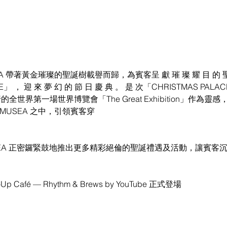
EA 帶著黃金璀璨的聖誕樹載譽而歸，為賓客呈 獻 璀 璨 耀 目 的 聖 
CE」 ， 迎 來 夢 幻 的 節 日 慶 典 。 是 次「CHRISTMAS PA
的全世界第一場世界博覽會「The Great Exhibition」作為
 MUSEA 之中，引領賓客穿
。
 MUSEA 正密鑼緊鼓地推出更多精彩絕倫的聖誕禮遇及活動，讓賓
p Café — Rhythm & Brews by YouTube 正式登場