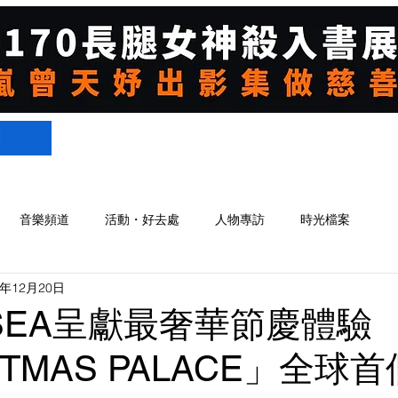
們
音樂頻道
活動・好去處
人物專訪
時光檔案
3年12月20日
USEA呈獻最奢華節慶體驗
STMAS PALACE」全球首