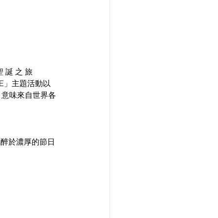
誕 之 旅 
LACE」主題活動以 
靈感，意味來自世界各
客沉醉於濃厚的節日