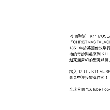
 今個聖誕，K11 MUS
「CHRISTMAS PALA
1851 年於英國倫敦舉行
地的奇妙樂趣來到 K11
越充滿夢幻的聖誕國度
踏入 12 月，K11
氣氛中迎接聖誕佳節！
全球首個 YouTube Pop-U