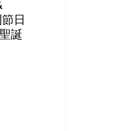
&
系列節日
度聖誕