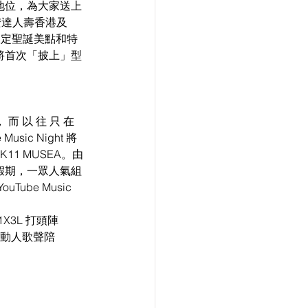
航地位，為大家送上
目由安達人壽香港及 
節日限定聖誕美點和特
將首次「披上」型
， 而 以 往 只 在
Music Night 將
1 MUSEA。由 
眾假期，一眾人氣組
ube Music 
P1X3L 打頭陣
動人歌聲陪