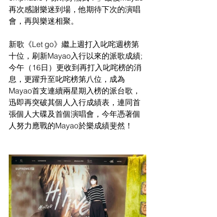
再次感謝樂迷到場，他期待下次的演唱
會，再與樂迷相聚。
新歌《Let go》繼上週打入叱咤週榜第
十位，刷新Mayao入行以來的派歌成績; 
今午（16日）更收到再打入叱咤榜的消
息，更躍升至叱咤榜第八位，成為
Mayao首支連續兩星期入榜的派台歌，
迅即再突破其個人入行成績表，連同首
張個人大碟及首個演唱會，今年憑著個
人努力應戰的Mayao於樂成績斐然！