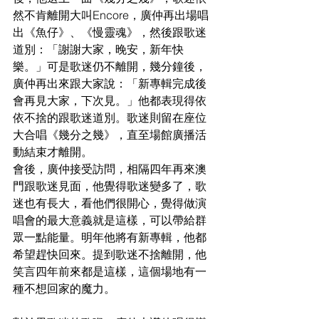
然不肯離開大叫Encore，廣仲再出場唱
出《魚仔》、《慢靈魂》，然後跟歌迷
道別：「謝謝大家，晚安，新年快
樂。」可是歌迷仍不離開，幾分鐘後，
廣仲再出來跟大家說：「新專輯完成後
會再見大家，下次見。」他都表現得依
依不捨的跟歌迷道別。歌迷則留在座位
大合唱《幾分之幾》，直至場館廣播活
動結束才離開。
會後，廣仲接受訪問，相隔四年再來澳
門跟歌迷見面，他覺得歌迷變多了，歌
迷也有長大，看他們很開心，覺得做演
唱會的最大意義就是這樣，可以帶給群
眾一點能量。明年他將有新專輯，他都
希望趕快回來。提到歌迷不捨離開，他
笑言四年前來都是這樣，這個場地有一
種不想回家的魔力。