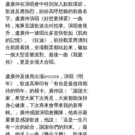
盧廣仲在演唱會中特別加入點歌環節，
歌迷反應熱烈，紛紛高呼想聽的歌曲名
字。盧廣仲演唱《好想要揮霍》一曲
時，海豚音讓歌迷尖叫拍掌。演唱會尾
升，盧廣仲一連唱出多首快歌如《肌肉
的記憶》、《狂迪》，前排觀眾齊湧到
台前跟着跳，全場觀眾都站起來，儼如
一個大型音樂派對。最後一曲《我愛
你》，更是全場大合唱。
盧廣仲及後再出場encore，演唱《明
年》，歌迷高舉印有「有你是最值得期
待的明年」的橫卡。廣仲說：「謝謝大
家，希望大家下次再見，大家都能保持
身心健康，下次再來會帶來我的新專
輯。」廣仲感謝演唱會團隊，他表示最
重要是感謝歌迷，他說：「這是一生只
有一次的組合，謝謝你們的到來。」最
後，他送上一曲《幾分之幾》，歌迷依