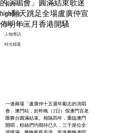
的演唱會」圓滿結束歌迷
潮流生活
high翻天跳足全場盧廣仲宣
音樂頻道
佈明年三月香港開騷
活動・好去處
人物專訪
時光檔案
一連兩場「盧廣仲十五週年勵志的演唱
會」澳門站，於昨晚（2日）假澳門百老
匯舞台圓滿結束。相隔四年，重臨澳門
開唱，粉絲們均期待已久，三千座位全
場爆滿，整晚氣氛高漲，歌迷整晚邊唱