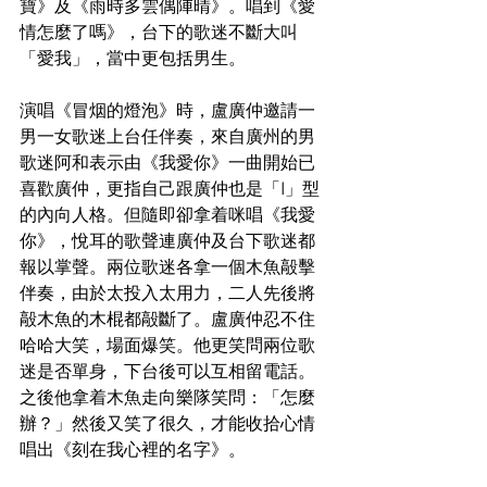
寶》及《雨時多雲偶陣晴》。唱到《愛
情怎麼了嗎》，台下的歌迷不斷大叫
「愛我」，當中更包括男生。
演唱《冒烟的燈泡》時，盧廣仲邀請一
男一女歌迷上台任伴奏，來自廣州的男
歌迷阿和表示由《我愛你》一曲開始已
喜歡廣仲，更指自己跟廣仲也是「I」型
的內向人格。但隨即卻拿着咪唱《我愛
你》，悅耳的歌聲連廣仲及台下歌迷都
報以掌聲。兩位歌迷各拿一個木魚毃擊
伴奏，由於太投入太用力，二人先後將
毃木魚的木棍都毃斷了。盧廣仲忍不住
哈哈大笑，場面爆笑。他更笑問兩位歌
迷是否單身，下台後可以互相留電話。
之後他拿着木魚走向樂隊笑問：「怎麼
辦？」然後又笑了很久，才能收拾心情
唱出《刻在我心裡的名字》。