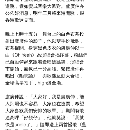
邊跳，儼如變成音樂大派對。盧廣仲亦
公佈好消息，明年三月將來港開騷，跟
香港歌迷見面。
晚上七時十五分，舞台上的白色布幕投
射出盧廣仲的影子，他以雙手扮飛鳥，
布幕揭開。身穿黑色皮衣的盧廣仲以一
曲《Oh Yeah》為演唱會揭序幕，粉絲們
已自動彈起來跟着邊唱邊跳舞，演唱會
甫開始，氣氛已十分高漲。緊接廣仲再
唱出《勵志論》，與歌迷互動大合唱，
全場高舉拍手，high爆全場。
盧廣仲說：「大家好，我是盧廣仲，能
入到場也不容易，大家也在搶票，希望
大家喜歡我們安排的歌單。」期間有歌
迷高呼「好靚仔」，他就笑說：「我就
快是uncle了。」隨即送上兩首慢歌《藍