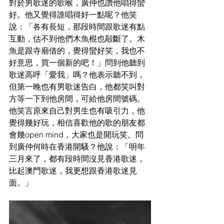
對於男歌迷的歌喉，廣仲也讚他唱得蠻
好。他又覺得誰唱得好一點呢？他笑
說：「各有長短，那段時間跟歌迷有點
互動，估不到他們木魚棍也毃斷了。木
魚是跟寺廟借的，覺得蠻好笑，我也不
好意思，買一個新的吧！」問到他聽到
歌迷高呼「愛我」嗎？他表示聽不到，
但第一晚也有男歌迷告白，他都笑叫對
方等一下到他房間，可給他房間號碼。
他笑言原來自己對男生也有吸引力，他
覺得幾好玩，相信喜歡他的歌的朋友都
會幾open mind，大家也是開玩笑。問
到廣仲何時在香港開騷？他說：「明年
三月來了，都有段時間沒見香港歌迷，
比起澳門歌迷，我更想跟香港歌迷見
面。」