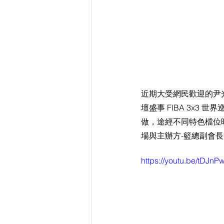
近期大受網民歡迎的尹
壇盛事 FIBA 3x3 世
做，途經不同特色檔位時
場與主辦方-籃總副會長
https://youtu.be/tDJn