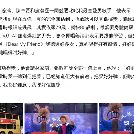
、姜濤、陳卓賢和盧瀚霆一同競逐叱咤我最喜愛男歌手，他表示
然後到現在五強，真的完全無估到，唔敢諗可以真係攞獎，隨緣
港時報細咗幾歲，其實依家79歲，就快80歲喇，最緊要身體健康
 Friend》AI 熱潮爆紅的尹光，更令原唱姜濤都表示要跟他學習，
《Dear My Friend》我聽過好多次，真的唱得好有感情，好
哋唱得咁好聽。」
成功得獎，他會請林家謙、張敬軒等全部一齊上台，他說：「好
當時我一聽到佢把聲，已經知道佢大有前途，把聲好好聽，佢啲
，我都好鍾意，我睇好佢攞獎。」