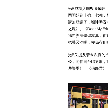
光B成功入圍與張敬軒
圍開始到十強、七強，
講無所謂了，嗰陣嚟香
之境》、《Dear My
我向姜濤學習就真，佢首
把聲又沙啲，梗係冇佢
光B又提及若今次真的
公，同佢同台唱過歌，
遊樂場》、《俏郎君》