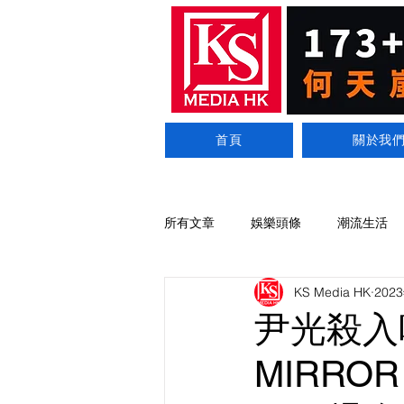
首頁
關於我
所有文章
娛樂頭條
潮流生活
KS Media HK
202
尹光殺入
MIRRO