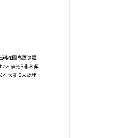
上到維園為國際體
Show 前光B非常識
在大賽 3人籃球