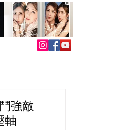
 鬥強敵
壓軸