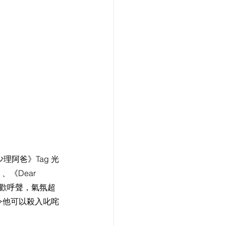
少理阿爸》Tag 光
《Dear 
聲、歡呼聲，氣氛超
令他可以殺入叱咤