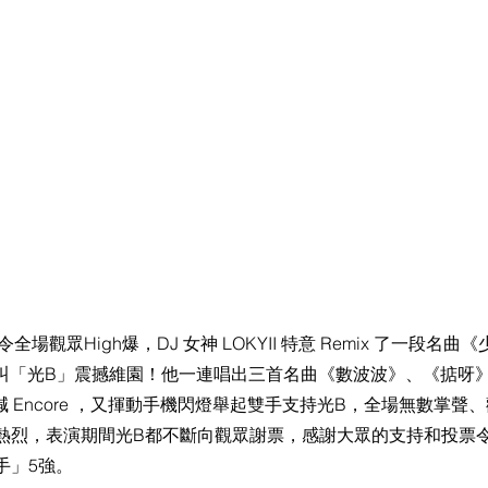
全場觀眾High爆，DJ 女神 LOKYII 特意 Remix 了一段名曲《
叫「光B」震撼維園！他一連唱出三首名曲《數波波》、《掂呀》、
大喊 Encore ，又揮動手機閃燈舉起雙手支持光B，全場無數掌
熱烈，表演期間光B都不斷向觀眾謝票，感謝大眾的支持和投票
手」5強。