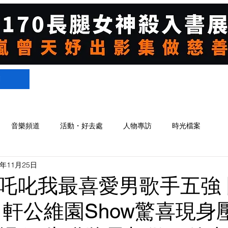
們
音樂頻道
活動・好去處
人物專訪
時光檔案
3年11月25日
吒叱我最喜愛男歌手五強
R 軒公維園Show驚喜現身