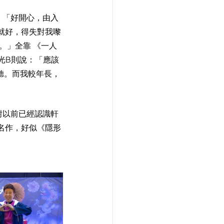
：「好開心，由入
就好，得失對我嚟
。」全靠 《一人
但光B則說：「應該
好聽。而我較年長，
耐以前已經認識軒
名作，好似《隱形