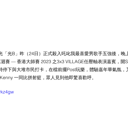
光「光B」昨（24日）正式殺入吒叱我最喜愛男歌手五強後，晚
界巡迴賽 — 香港大師賽 2023 之3x3 VILLAGE任壓軸表演嘉賓，開
停下與大堆市民打卡，在檔前擺Post玩樂，體驗嘉年華氣氛，又
Kenny 一同比拼射籃，眾人見到他即驚喜歡呼。
Pwkz4gw