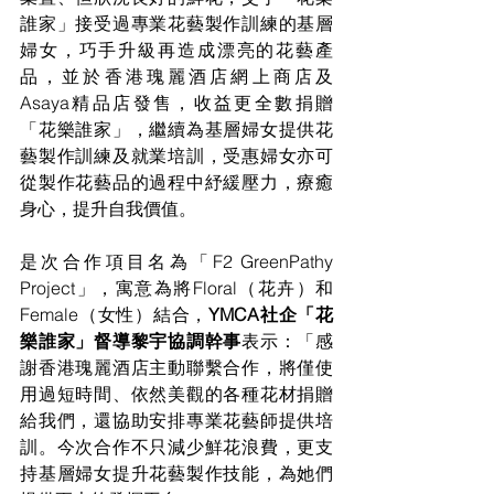
誰家」接受過專業花藝製作訓練的基層
婦女，巧手升級再造成漂亮的花藝產
品，並於香港瑰麗酒店網上商店及
Asaya精品店發售，收益更全數捐贈
「花樂誰家」，繼續為基層婦女提供花
藝製作訓練及就業培訓，受惠婦女亦可
從製作花藝品的過程中紓緩壓力，療癒
身心，提升自我價值。 
是次合作項目名為「F2 GreenPathy 
Project」，寓意為將Floral（花卉）和
Female（女性）結合，
YMCA社企「花
樂誰家」督導黎宇協調幹事
表示：「感
謝香港瑰麗酒店主動聯繫合作，將僅使
用過短時間、依然美觀的各種花材捐贈
給我們，還協助安排專業花藝師提供培
訓。今次合作不只減少鮮花浪費，更支
持基層婦女提升花藝製作技能，為她們