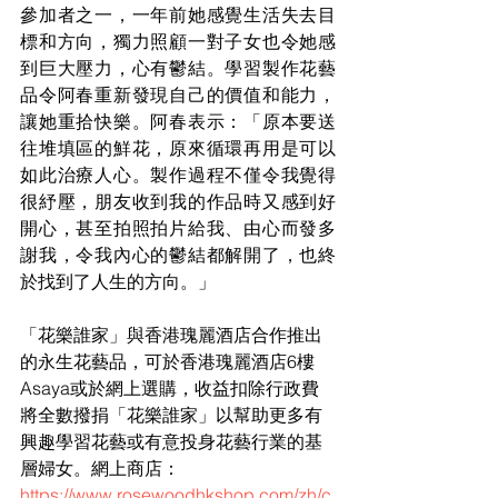
參加者之一，一年前她感覺生活失去目
標和方向，獨力照顧一對子女也令她感
到巨大壓力，心有鬱結。學習製作花藝
品令阿春重新發現自己的價值和能力，
讓她重拾快樂。阿春表示：「原本要送
往堆填區的鮮花，原來循環再用是可以
如此治療人心。製作過程不僅令我覺得
很紓壓，朋友收到我的作品時又感到好
開心，甚至拍照拍片給我、由心而發多
謝我，令我內心的鬱結都解開了，也終
於找到了人生的方向。」 
「花樂誰家」與香港瑰麗酒店合作推出
的永生花藝品，可於香港瑰麗酒店6樓
Asaya或於網上選購，收益扣除行政費
將全數撥捐「花樂誰家」以幫助更多有
興趣學習花藝或有意投身花藝行業的基
層婦女。網上商店：
https://www.rosewoodhkshop.com/zh/c