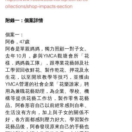
ollections/shop-impacts-section
附錄一：個案詳情 
個案一： 
阿春，47歲  
阿春是單親媽媽，獨力照顧一對子女。
去年10月，參與YMCA觀塘會所「花
樣．媽媽義工隊」，跟專業花藝師及社
工學習回收鮮花、製作乾花、押花及永
生花，以至開班教學等技巧，並獲由
YMCA營運的社會企業「花樂誰家」聘
用為兼職花藝助理，為企業、學校、機
構等提供花藝工作坊，製作零售花藝
品。阿春形容自己以前經常感到自卑、
生活沒有方向，加上與子女的關係不
好，各方面都感到壓力好大。學習製作
花藝品後，阿春發現原來自己的手藝也