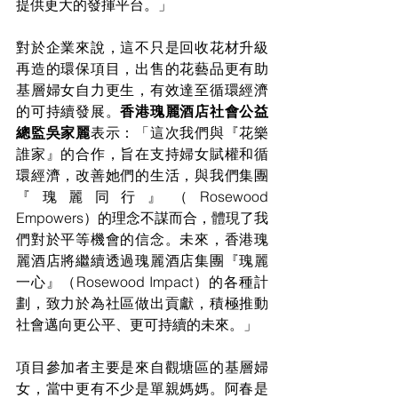
提供更大的發揮平台。」 
對於企業來說，這不只是回收花材升級
再造的環保項目，出售的花藝品更有助
基層婦女自力更生，有效達至循環經濟
的可持續發展。
香港瑰麗酒店社會公益
總監吳家麗
表示：「這次我們與『花樂
誰家』的合作，旨在支持婦女賦權和循
環經濟，改善她們的生活，與我們集團
『瑰麗同行』（Rosewood 
Empowers）的理念不謀而合，體現了我
們對於平等機會的信念。未來，香港瑰
麗酒店將繼續透過瑰麗酒店集團『瑰麗
一心』（Rosewood Impact）的各種計
劃，致力於為社區做出貢獻，積極推動
社會邁向更公平、更可持續的未來。」 
項目參加者主要是來自觀塘區的基層婦
女，當中更有不少是單親媽媽。阿春是