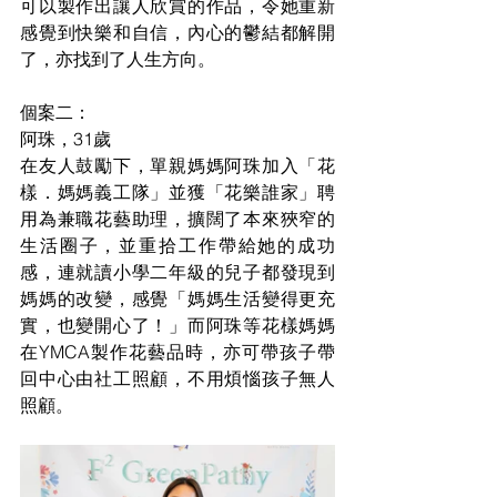
可以製作出讓人欣賞的作品，令她重新
感覺到快樂和自信，內心的鬱結都解開
了，亦找到了人生方向。 
個案二： 
阿珠，31歲  
在友人鼓勵下，單親媽媽阿珠加入「花
樣．媽媽義工隊」並獲「花樂誰家」聘
用為兼職花藝助理，擴闊了本來狹窄的
生活圈子，並重拾工作帶給她的成功
感，連就讀小學二年級的兒子都發現到
媽媽的改變，感覺「媽媽生活變得更充
實，也變開心了！」而阿珠等花樣媽媽
在YMCA製作花藝品時，亦可帶孩子帶
回中心由社工照顧，不用煩惱孩子無人
照顧。