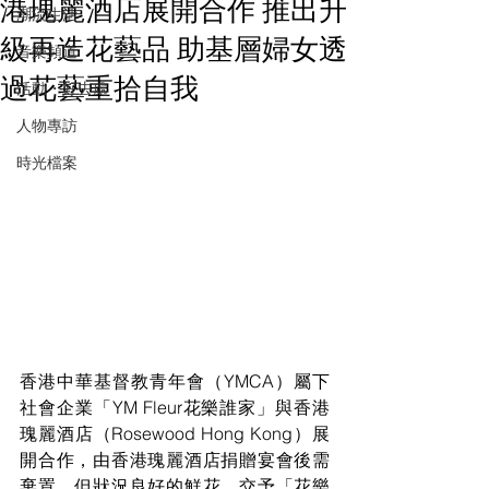
港瑰麗酒店展開合作 推出升
潮流生活
級再造花藝品 助基層婦女透
音樂頻道
過花藝重拾自我
活動・好去處
人物專訪
時光檔案
香港中華基督教青年會（YMCA）屬下
社會企業「YM Fleur花樂誰家」與香港
瑰麗酒店（Rosewood Hong Kong）展
開合作，由香港瑰麗酒店捐贈宴會後需
棄置、但狀況良好的鮮花，交予「花樂