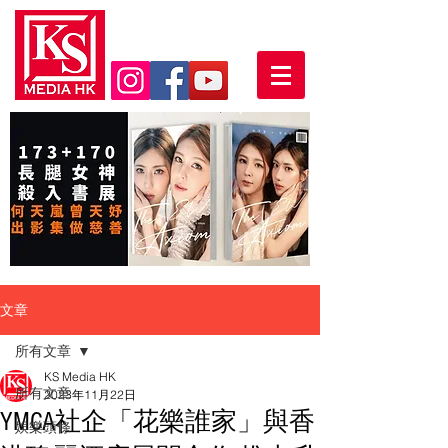
文章
所有文章
KS Media HK
所有文章
2023年11月22日
YMCA社企「花樂誰家」與香
娛樂頭條