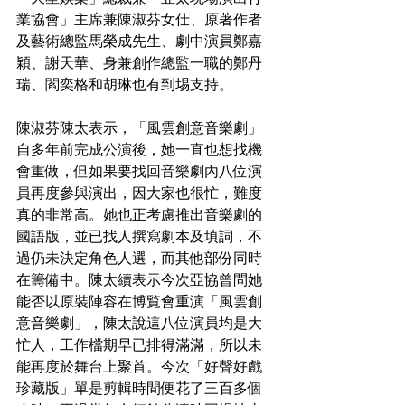
業協會」主席兼陳淑芬女仕、原著作者
及藝術總監馬榮成先生、劇中演員鄭嘉
穎、謝天華、身兼創作總監一職的鄭丹
瑞、閻奕格和胡琳也有到埸支持。
陳淑芬陳太表示，「風雲創意音樂劇」
自多年前完成公演後，她一直也想找機
會重做，但如果要找回音樂劇內八位演
員再度參與演出，因大家也很忙，難度
真的非常高。她也正考慮推出音樂劇的
國語版，並已找人撰寫劇本及填詞，不
過仍未決定角色人選，而其他部份同時
在籌備中。陳太續表示今次亞協曾問她
能否以原裝陣容在博覧會重演「風雲創
意音樂劇」，陳太說這八位演員均是大
忙人，工作檔期早已排得滿滿，所以未
能再度於舞台上聚首。今次「好聲好戲
珍藏版」單是剪輯時間便花了三百多個