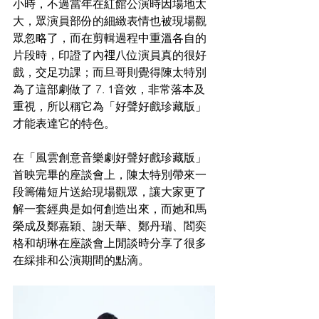
小時，不過當年在紅館公演時因場地太
大，眾演員部份的細緻表情也被現場觀
眾忽略了，而在剪輯過程中重溫各自的
片段時，印證了內𥚃八位演員真的很好
戲，交足功課；而旦哥則覺得陳太特別
為了這部劇做了 7. 1音效，非常落本及
重視，所以稱它為「好聲好戲珍藏版」
才能表達它的特色。
在「風雲創意音樂劇好聲好戲珍藏版」
首映完畢的座談會上，陳太特別帶來一
段籌備短片送給現場觀眾，讓大家更了
解一套經典是如何創造出來，而她和馬
榮成及鄭嘉穎、謝天華、鄭丹瑞、閻奕
格和胡琳在座談會上閒談時分享了很多
在綵排和公演期間的點滴。