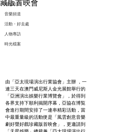
藏版首映會
潮流生活
音樂頻道
活動・好去處
人物專訪
時光檔案
由「亞太現場演出行業協會」主辦 ，一
連三天在澳門威尼斯人金光展館舉行的
「亞洲演出娛樂行業博覽會」，於得到
各界支持下順利揭開序幕，亞協在博覧
會進行期間安排了一連串精彩活動，當
中最重量級的活動便是「風雲創意音樂
劇好聲好戲珍藏版首映會」，更邀請到
「天星娛樂」總裁兼「亞太現場演出行