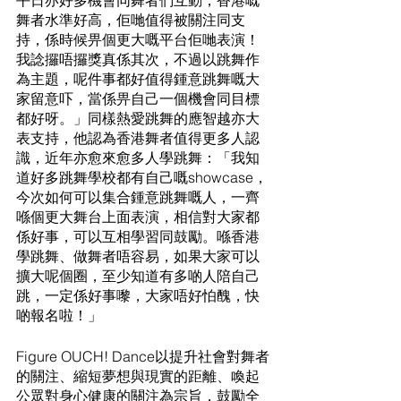
平日亦好多機會同舞者們互動，香港嘅
舞者水準好高，佢哋值得被關注同支
持，係時候畀個更大嘅平台佢哋表演！
我諗攞唔攞獎真係其次，不過以跳舞作
為主題，呢件事都好值得鍾意跳舞嘅大
家留意吓，當係畀自己一個機會同目標
都好呀。」同樣熱愛跳舞的應智越亦大
表支持，他認為香港舞者值得更多人認
識，近年亦愈來愈多人學跳舞：「我知
道好多跳舞學校都有自己嘅showcase，
今次如何可以集合鍾意跳舞嘅人，一齊
喺個更大舞台上面表演，相信對大家都
係好事，可以互相學習同鼓勵。喺香港
學跳舞、做舞者唔容易，如果大家可以
擴大呢個圈，至少知道有多啲人陪自己
跳，一定係好事嚟，大家唔好怕醜，快
啲報名啦！」
Figure OUCH! Dance以提升社會對舞者
的關注、縮短夢想與現實的距離、喚起
公眾對身心健康的關注為宗旨，鼓勵全