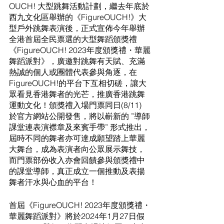
OUCH! 大型跳舞活動計劃，繼去年底於
西九文化區舉辦的《FigureOUCH!》大
型戶外跳舞表演後，正式宣佈今年舉辦
全港首屆全民票選的大型舞蹈頒獎禮
《FigureOUCH! 2023年度頒獎禮・華麗
舞蹈派對》，廣邀對跳舞有天賦、充滿
熱誠的個人或團體代表參與角逐，在
FigureOUCH!的平台下互相切磋，讓大
眾看見香港舞者的光芒，推廣香港跳舞
運動文化！頒獎禮入場門票同日(8/11) 
於官方網站公開發售，將以嶄新的 ”導師
課堂連表演襟章及來賓手帶” 形式推出，
屆時不同的舞者亦可達成願望踏上華麗
大舞台，成為表演者向公眾展示舞技，
而門票部份收入亦會回饋參與頒獎禮中
的課堂導師，真正成立一個推動及表揚
舞者汗水與心血的平台！
首屆《FigureOUCH! 2023年度頒獎禮・
華麗舞蹈派對》將於2024年1月27日假