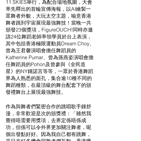
11 SKIES舉行，為配合場地氛圍，大會
率先釋出的首輪宣傳海報，以AI繪製一
眾舞者外貌，大玩太空主題，喻意香港
舞者跳到宇宙展現最強舞技！當晚一共
頒發23個獎項，FigureOUCH!同時亦邀
請24位舞蹈老師率領學員於台上表演，
其中包括香港極限運動員Dream Choy、
曾為王君馨演唱會擔任舞蹈員的
Katherine Pumar、曾為孫燕姿演唱會擔
任舞蹈員的Pohon及曾參與《全民造
星》的NY鍾諾言等等，一眾於香港舞蹈
界為人熟悉的面孔，集合逾10種不同的
舞蹈種類，在最頂級的舞台配套下的頒
發禮舞台上展現最強舞技。
作為與舞者們緊密合作的跳唱歌手鍾舒
漫，非常歡迎是次的頒獎禮：「雖然我
覺得唔需要用獎項，去界定係唔係成
功，但係可以令外界更加關注舞者，呢
個出發點好好。因為我自己都有跳舞，