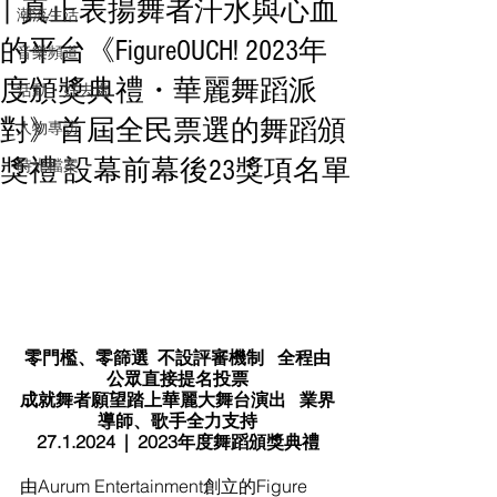
| 真正表揚舞者汗水與心血
潮流生活
的平台《FigureOUCH! 2023年
音樂頻道
度頒獎典禮・華麗舞蹈派
活動・好去處
對》首屆全民票選的舞蹈頒
人物專訪
獎禮 設幕前幕後23獎項名單
時光檔案
零門檻、零篩選  不設評審機制   全程由
公眾直接提名投票
成就舞者願望踏上華麗大舞台演出   業界
導師、歌手全力支持
27.1.2024  |  2023年度舞蹈頒獎典禮
由Aurum Entertainment創立的Figure 