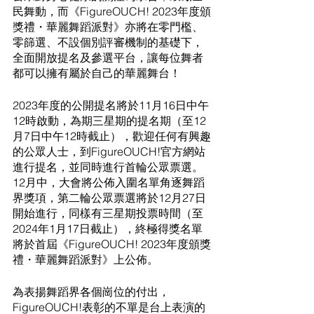
民舞動，而《FigureOUCH! 2023年度頒
獎禮・華麗舞蹈派對》亦將在零門檻、
零篩選、不設個別評審機制的基礎下，
全面開放提名及參選平台，讓每位舞者
都可以擁有屬於自己的華麗舞台！
2023年度的公開提名將於11月16日中午
12時啟動，為期三星期的提名期（至12
月7日中午12時截止），歡迎任何有興趣
的公眾人士，到FigureOUCH!官方網站
進行提名，並同時進行首輪公眾票選。
12月中，大會將公佈入圍名單角逐舞蹈
界獎項，第二輪公眾票選將於12月27日
開始進行，同樣有三星期投票時間（至
2024年1月17日截止），終極得獎名單
將於首屆《FigureOUCH! 2023年度頒獎
禮・華麗舞蹈派對》上公佈。
為表揚舞蹈界各個崗位的付出，
FigureOUCH!表彰的不單是台上表演的