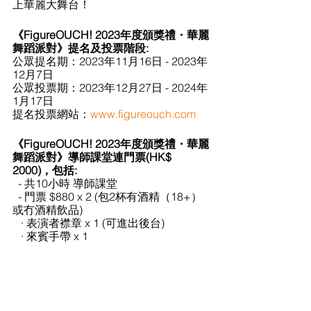
上華麗大舞台！
《FigureOUCH! 2023年度頒獎禮・華麗
舞蹈派對》提名及投票階段:
公眾提名期：2023年11月16日 - 2023年
12月7日 
公眾投票期：2023年12月27日 - 2024年
1月17日
提名投票網站：
www.figureouch.com
《FigureOUCH! 2023年度頒獎禮・華麗
舞蹈派對》導師課堂連門票(HK$ 
2000)，包括:
  - 共10小時 導師課堂 
  - 門票 $880 x 2 (包2杯有酒精（18+）
或冇酒精飲品)
   · 表演者襟章 x 1 (可進出後台)
   · 來賓手帶 x 1