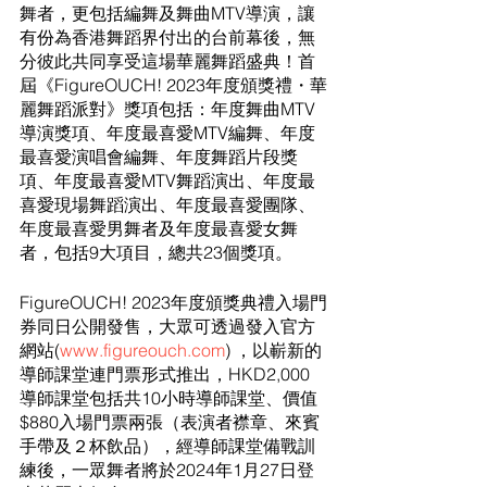
舞者，更包括編舞及舞曲MTV導演，讓
有份為香港舞蹈界付出的台前幕後，無
分彼此共同享受這場華麗舞蹈盛典！首
屆《FigureOUCH! 2023年度頒獎禮・華
麗舞蹈派對》獎項包括：年度舞曲MTV
導演獎項、年度最喜愛MTV編舞、年度
最喜愛演唱會編舞、年度舞蹈片段獎
項、年度最喜愛MTV舞蹈演出、年度最
喜愛現場舞蹈演出、年度最喜愛團隊、
年度最喜愛男舞者及年度最喜愛女舞
者，包括9大項目，總共23個獎項。
FigureOUCH! 2023年度頒獎典禮入場門
券同日公開發售，大眾可透過發入官方
網站(
www.figureouch.com
) ，以嶄新的
導師課堂連門票形式推出，HKD2,000 
導師課堂包括共10小時導師課堂、價值
$880入場門票兩張（表演者襟章、來賓
手帶及２杯飲品），經導師課堂備戰訓
練後，一眾舞者將於2024年1月27日登