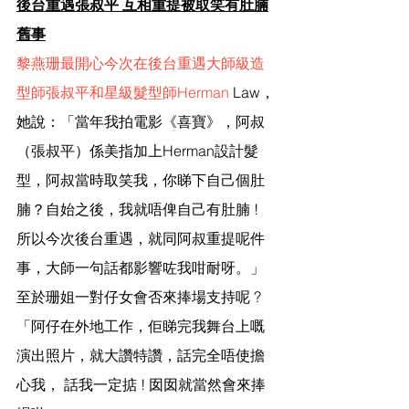
後台重遇張叔平 互相重提被取笑有肚腩
舊事
黎燕珊最開心今次在後台重遇大師級造
型師張叔平和星級髮型師
Herman
 Law，
她說：「當年我拍電影《喜寶》，阿叔
（張叔平）係美指加上Herman設計髮
型，阿叔當時取笑我，你睇下自己個肚
腩？自始之後，我就唔俾自己有肚腩 ! 
所以今次後台重遇，就同阿叔重提呢件
事，大師一句話都影響咗我咁耐呀。」
至於珊姐一對仔女會否來捧場支持呢 ? 
「阿仔在外地工作，佢睇完我舞台上嘅
演出照片，就大讚特讚，話完全唔使擔
心我， 話我一定掂 ! 囡囡就當然會來捧