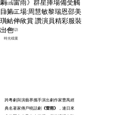
劇《雷雨》群星捧場備受觸
潮流生活
目第二場:周慧敏黎瑞恩邵美
音樂頻道
琪結伴欣賞 讚演員精彩服裝
活動・好去處
出色
人物專訪
時光檔案
跨粵劇與演藝界攜手演出劇作家曹禺經
典名著家傳戶曉話劇
《雷雨》
，連日來