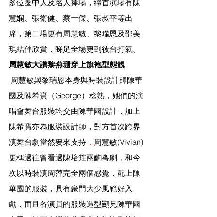
多位圈中人及名人捧場，繼首演場有陳
慧嫻、張衛健、蔡一傑、張叔平等出
席，第二場更有周慧敏、黎瑞恩及邵美
琪結伴欣賞，睇足全場更到後台打氣。
周慧敏大讚黎燕珊穿上旗袍型態靚
 周慧敏與黎瑞恩本身與時裝設計師陳華
國及陳希寶（George）稔熟，她們的演
唱會舞台服裝均交由陳華國設計，加上
陳希寶亦為服裝設計師，對方首次跨界
演舞台劇當然要來支持
，
周慧敏(Vivian)
更稱過往曾看過陳培甡兩齣粵劇
，
和今
次以時裝演周萍完全兩個感覺，配上陳
華國的服裝，具有豪門大少風範好入
戲，而且各演員的服裝造型顯見陳華國