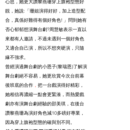
心思，她更大讚黎燕珊穿上旗袍型態好
靚，她說:「珊姐演得好好，加上造型配
合，真係好難得有個好角色! 」問到她有
否心郁郁想演舞台劇?周慧敏表示一直以
來都有人邀請，不過未遇到一個好角色
又適合自己演，所以不想夾硬演，只隨
緣不強求。
曾經演過舞台劇的小恩子(黎瑞恩)了解演
舞台劇絕不容易，她更欣賞今次台前幕
後班底的合作
，
把一台戲演得好精彩，
她相信再濃縮一點會更緊湊，而熱愛戲
劇亦有演舞台劇經驗的邵美琪，在後台
讚黎燕珊為演好角色減10多磅好專業，
因為穿上旗袍型態的確與別不同。