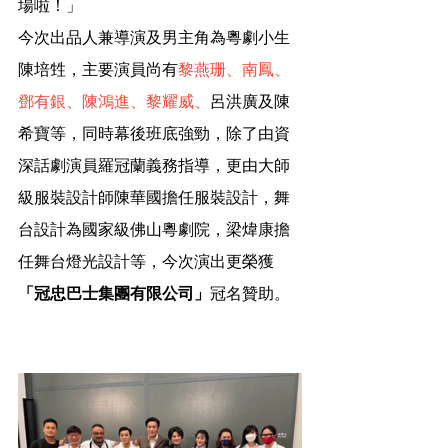
場啦！」
今次出品人兼導演及男主角為粵劇小生
陳培甡，主要演員尚有
黎燕珊、南鳳、
鄧有銀、陳鴻進、
黎耀威
、
呂洪廣及陳
希寶等，同時幕後班底強勁，除了由資
深話劇演員羅冠蘭義務指導，更由大師
級服裝設計師陳華國擔任服裝設計，舞
台設計為國家級佛山粵劇院，梁煒康擔
任舞台燈光設計等，今次演出更榮獲
「冠忠巴士集團有限公司」
冠名贊助。