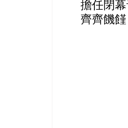
擔任閉幕
齊齊饑饉