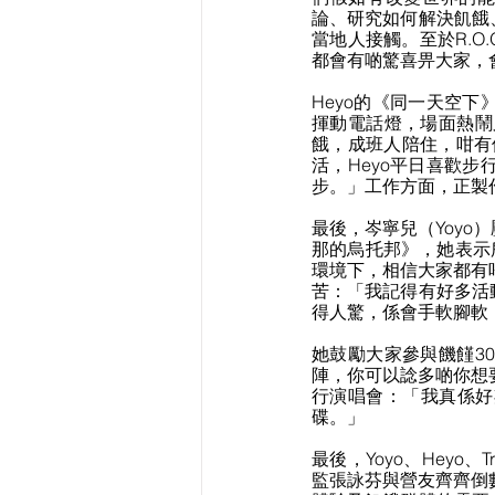
論、研究如何解決飢餓
當地人接觸。至於R.
都會有啲驚喜畀大家，會有
Heyo的《同一天空下
揮動電話燈，場面熱鬧
餓，成班人陪住，咁有
活，Heyo平日喜歡
步。」工作方面，正製
最後，岑寧兒（Yoyo
那的烏托邦》，她表示
環境下，相信大家都有
苦：「我記得有好多活
得人驚，係會手軟腳軟
她鼓勵大家參與饑饉3
陣，你可以諗多啲你想
行演唱會：「我真係好
碟。」
最後，Yoyo、Heyo
監張詠芬與營友齊齊倒