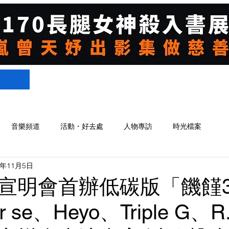
們
音樂頻道
活動・好去處
人物專訪
時光檔案
3年11月5日
宣明會首辦低碳版「饑饉3
se、Heyo、Triple G、R.