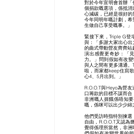
對於今年宣明會首辦「低
個捐款嘅選項，係抵消
心減碳，已經是很好的
今年同明年嘅計劃，希
生做自己享受嘅事。」
緊接下來，Tripl
與：「多謝大家出心出
的曲式帶動營友齊齊站
演出感覺更奇妙：「見
力。」問到假如有改變世
與人之間有更多溝通。T
啦，而家都keep住
心4、5月出到。」
R.O.O.T與Heyo
口籌款的目標不謀而合
非洲嘅人捱餓係唔知要
嘅，係咪可以出少少綿
他們受訪時指特別揀選
自由，R.O.O.T又
覺得係理所當然，非洲
們假如有改變世界的能