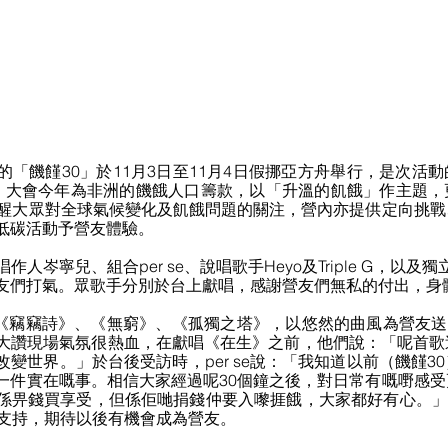
的「饑饉30」於11月3日至11月4日假挪亞方舟舉行，是次活
，大會今年為非洲的饑餓人口籌款，以「升溫的飢餓」作主題，
喚醒大眾對全球氣候變化及飢餓問題的關注，營內亦提供定向挑
低碳活動予營友體驗。
岑寧兒、組合per se、說唱歌手Heyo及Triple G，以及獨立
友們打氣。眾歌手分別於台上獻唱，感謝營友們無私的付出，身
演出《竊竊詩》、《無窮》、《孤獨之塔》，以悠然的曲風為營友送來清
大讚現場氣氛很熱血，在獻唱《在生》之前，他們說：「呢首歌
變世界。」於台後受訪時，per se說：「我知道以前（饑饉3
一件實在嘅事。相信大家經過呢30個鐘之後，對日常有嘅嘢感
係畀錢買享受，但係佢哋捐錢仲要入嚟捱餓，大家都好有心。」pe
款支持，期待以後有機會成為營友。