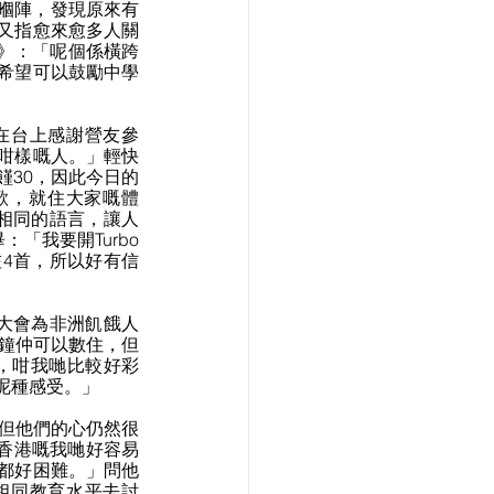
票嗰陣，發現原來有
又指愈來愈多人關
教》：「呢個係橫跨
希望可以鼓勵中學
他在台上感謝營友參
咁樣嘅人。」輕快
饉30，因此今日的
嘅歌，就住大家嘅體
用相同的語言，讓人
：「我要開Turbo
咗4首，所以好有信
今年大會為非洲飢餓人
個鐘仲可以數住，但
，咁我哋比較好彩
呢種感受。」
，但他們的心仍然很
喺香港嘅我哋好容易
都好困難。」問他
於相同教育水平去討