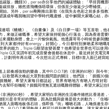
碳版」饑饉30，per se亦分享他們的減碳體驗：「早排買機
返碳排放，雖然搭飛機係唔環保，但係至少做返少少嘢補償。」
開始。另外，per se剛剛推出新歌《在我失去色彩之前多多指
望讓成年嘅我哋回望中學時代嘅遺憾，從中解開大家嘅心結，亦
e G登場連唱《轆轆》、《自畫像》及《白日夢一場》等五首歌，
力，來做正確嘅事，希望大家保持呢個心行落去，因為香港需要
起來擺動身體，會上一片愉快氣氛。他透露哥哥小時候曾參與饑
到大家都仲好有energy，好開心，今日都特別揀啲柔和啲
界的能力，Triple G期望改變甚麼？他希望全世界也可以使
riple G又笑謂年初完成音樂會後都在休息中，最近終於充電完畢
寫歌，計劃明年再出碟，今次想出正式專輯，目標8首入面已經寫
為營友送上節奏感強勁的樂曲，其中R.O.O.T的《非洲的60秒》與
，以歌聲再次喚起大眾對飢餓問題的關注，他們說：「捱餓30
捱幾耐。希望大家每日都諗起，世界有啲地方有啲人冇咁好彩
力去幫吓佢哋呢？捱餓同埋無瓦遮頭嘅難得體驗，希望大家記住
《非洲的60秒》，希望大家明白非洲的生活條件雖然比香港差
認為饑饉30是非常好的體驗，因為肚餓與疲倦是很大的動力：「住
啲屋入面嘅地板係石頭，係即係『街』嗰啲石路，人哋係連生存
力，R.O.O.T希望每個人都可以得到教育的機會，讓大家處