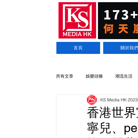
首頁
關於我
所有文章
娛樂頭條
潮流生活
KS Media HK
202
香港世界
寧兒、per 