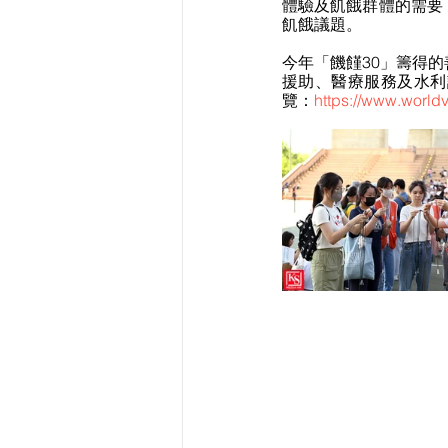
體驗及飢餓群體的需要
飢餓議題。
今年「饑饉30」籌得
援助、醫療服務及水利
覽：
https://www.worldv