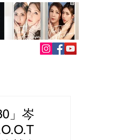
0」岑
O.O.T