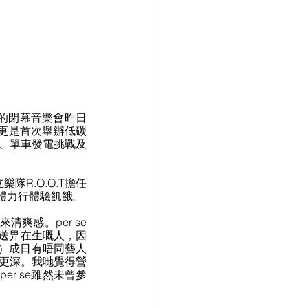
動的閉幕音樂會昨日
更是首次舉辦低碳
戰、單車發電挑戰及
樂隊R.O.O.T擔任
體力行體驗飢餓。
爽感。per se
送畀在生嘅人，因
0）成日有唔同藝人
受更深。我哋覺得營
r se雖然未曾參