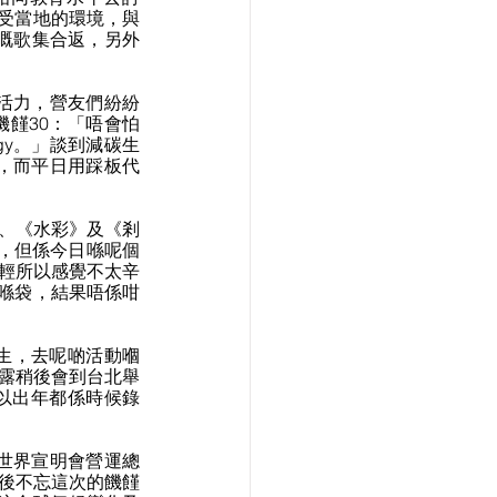
受當地的環境，與
年嘅歌集合返，另外
限活力，營友們紛紛
饉30：「唔會怕
gy。」談到減碳生
賽，而平日用踩板代
家》、《水彩》及《剎
y，但係今日喺呢個
年輕所以感覺不太辛
喺袋，結果唔係咁
生，去呢啲活動嗰
透露稍後會到台北舉
以出年都係時候錄
香港世界宣明會營運總
營後不忘這次的饑饉