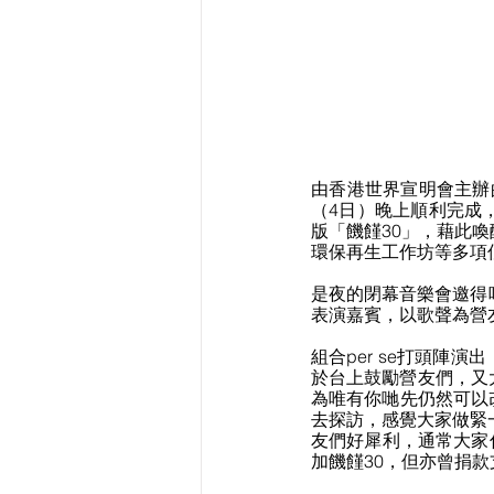
由香港世界宣明會主辦
（4日）晚上順利完成
版「饑饉30」，藉此
環保再生工作坊等多項
是夜的閉幕音樂會邀得唱作人
表演嘉賓，以歌聲為營
組合per se打頭陣
於台上鼓勵營友們，又
為唯有你哋先仍然可以改
去探訪，感覺大家做緊
友們好犀利，通常大家
加饑饉30，但亦曾捐