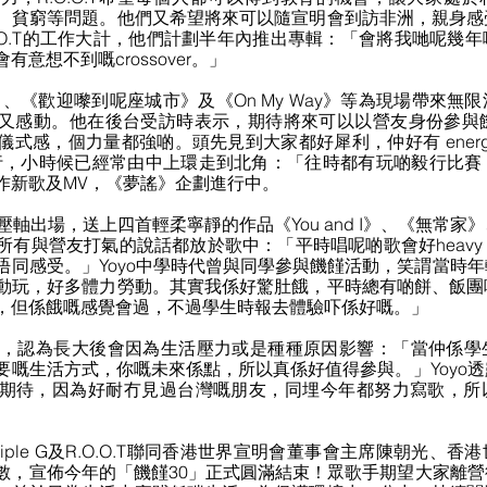
、貧窮等問題。他們又希望將來可以隨宣明會到訪非洲，親身感
O.O.T的工作大計，他們計劃半年內推出專輯：「會將我哋呢幾
意想不到嘅crossover。」
》、《歡迎嚟到呢座城市》及《On My Way》等為現場帶來無
又感動。他在後台受訪時表示，期待將來可以以營友身份參與饑
儀式感，個力量都強啲。頭先見到大家都好犀利，仲好有 ener
步行，小時候已經常由中上環走到北角：「往時都有玩啲毅行比
作新歌及MV，《夢謠》企劃進行中。
）壓軸出場，送上四首輕柔寧靜的作品《You and I》、《無常
所有與營友打氣的說話都放於歌中：「平時唱呢啲歌會好heav
唔同感受。」Yoyo中學時代曾與同學參與饑饉活動，笑謂當時
動玩，好多體力勞動。其實我係好驚肚餓，平時總有啲餅、飯團
，但係餓嘅感覺會過，不過學生時報去體驗吓係好嘅。」
0，認為長大後會因為生活壓力或是種種原因影響：「當仲係學
要嘅生活方式，你嘅未來係點，所以真係好值得參與。」Yoyo
期待，因為好耐冇見過台灣嘅朋友，同埋今年都努力寫歌，所
、Triple G及R.O.O.T聯同香港世界宣明會董事會主席陳朝光、
數，宣佈今年的「饑饉30」正式圓滿結束！眾歌手期望大家離