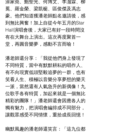
涂家堯、鮑聖光、何博文、李泇霖、柳
冕、羅金榮、梁凱榳、區俊傑及馮志
豪。他們知道獲潘老師點名邀請後，感
到無比興奮！加上自從今年五月的Star 
Hall演唱會後，大家已有好一段時間沒
有在大舞台上演出。這次再度聚首一
堂，再圓音樂夢，感動不言而喻！
潘老師還分享：「我從他們身上發現了
不同特質，當中有默默耕耘的唱作人、
有不向現實低頭堅毅追夢的一群，也有
笑看人生、積極以音樂分享夢想的樂天
一派，當然還有人氣急升的新偶像！九
位歌手各有特質，加起來就是一個無比
精彩的團隊！」潘老師還會因應各人的
獨有魅力，把演唱會編排成不同部分，
讓觀眾感受不同情懷，重拾成長回憶！
幽默風趣的潘老師還笑言：「這九位都