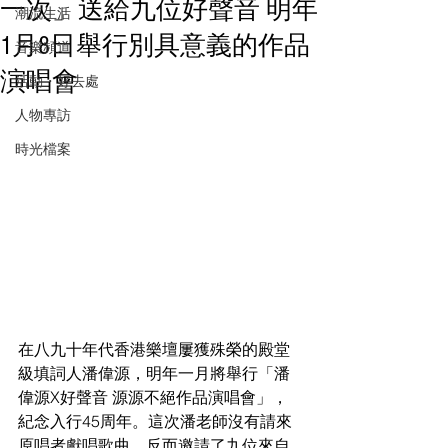
一次」送給九位好聲音 明年
潮流生活
1月8日舉行別具意義的作品
音樂頻道
演唱會
活動・好去處
人物專訪
時光檔案
在八九十年代香港樂壇屢獲殊榮的殿堂
級填詞人潘偉源，明年一月將舉行「潘
偉源X好聲音 源源不絕作品演唱會」，
紀念入行45周年。這次潘老師沒有請來
原唱者獻唱歌曲，反而邀請了九位來自