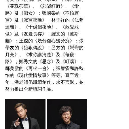
《蔓珠莎華》、《烈燄紅唇》、《愛
將》及《淑女》；張國榮的《不怕寂
寞》及《寂寞夜晚》；林子祥的《似夢
迷離》、《千億個夜晚》、《敢愛敢
做》及《友愛長存》；羅文的《波斯
貓》；王傑的《幾分傷心幾分痴》；張
學友的《餓狼傳說》；呂方的《彎彎的
月亮》、《求你講清楚》及《每段
路》；鄭秀文的《思念》及《叮噹》；
鄺美雲的《再坐一會》；張智霖和許秋
怡的《現代愛情故事》等等。直至近
年，潘老師仍繼續創作，永不言退，並
努力推出全新填詞作品。