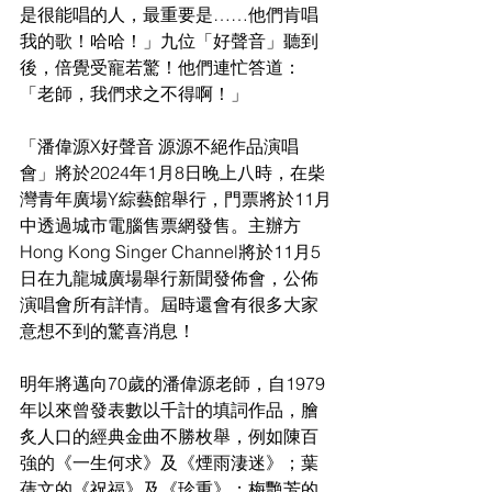
是很能唱的人，最重要是……他們肯唱
我的歌！哈哈！」九位「好聲音」聽到
後，倍覺受寵若驚！他們連忙答道：
「老師，我們求之不得啊！」
「潘偉源X好聲音 源源不絕作品演唱
會」將於2024年1月8日晚上八時，在柴
灣青年廣場Y綜藝館舉行，門票將於11月
中透過城市電腦售票網發售。主辦方
Hong Kong Singer Channel將於11月5
日在九龍城廣場舉行新聞發佈會，公佈
演唱會所有詳情。屆時還會有很多大家
意想不到的驚喜消息！
明年將邁向70歲的潘偉源老師，自1979
年以來曾發表數以千計的填詞作品，膾
炙人口的經典金曲不勝枚舉，例如陳百
強的《一生何求》及《煙雨淒迷》；葉
蒨文的《祝福》及《珍重》；梅艷芳的