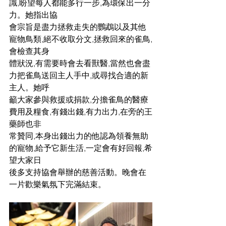
識,盼望每人都能多行一步,為環保出一分
力。她指出協
會宗旨是盡力拯救走失的鸚鵡以及其他
寵物鳥類,絕不收取分文,拯救回來的雀鳥,
會檢查其身
體狀況,有需要時會去看獸醫,當然也會盡
力把雀鳥送回主人手中,或尋找合適的新
主人。她呼
籲大家參與救援或捐款,分擔雀鳥的醫療
費用及糧食,有錢出錢,有力出力,在旁的王
藥師也非
常贊同,本身出錢出力的他認為領養無助
的寵物,給予它新生活,一定會有好回報,希
望大家日
後多支持協會舉辦的慈善活動。晚會在
一片歡樂氣氛下完滿結束。