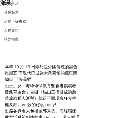
派對
潮流生活
音樂頻道
活動・好去處
人物專訪
時光檔案
本年 10 月 13 日剛巧是外國傳統的黑色
星期五,而現代已成為大衆喜愛的瘋狂購
物日!「壹品貓
山王」及「海峰環保教育暨香港鸚鵡救
援保育協會」合辦《貓山王榴槤放題慈
善籌款私人派對》就正正體現瘋狂食榴
槤及狂 Jam 歌的好玩 party!
出席各界名人包括龎郭秀雲、海峰環保
教育活動策劃總幹事 Ted Lui 、名人經理