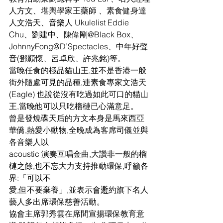
人方文、堪輿學家王藥師 、素食健身達
人文浩天、音樂人 Ukulelist Eddie 
Chu、劉建中、陳偉剛@Black Box、
JohnnyFong@D’Spectacles、中年好聲
音(鄧顥懷、呂卓欣、許兆銘)等。
當晚任食的極品貓山王,並不是香港一般
街外隨處可見的品種,連素食專家文浩天 
(Eagle) 也說從沒有吃過如此可口的貓山
王,當晚他可以只吃榴槤已心滿意足。
曾是發燒碟天后的方文本身是馬來西亞
華僑,熱愛小動物,全晚成為客席司儀並與
各音樂人以
acoustic 演奏互唱金曲,大讚非一般的榴
槤之餘,也不忘大力支持推動環保,呼籲各
界:「可以不
愛,但不要棄養」,並表示會𨘋約旗下名人
藝人多出席環保慈善活動。
協會主席郭秀雲在席間宣揚環保教育意