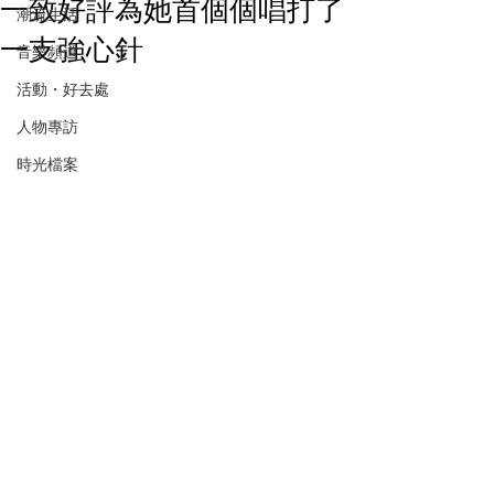
一致好評為她首個個唱打了
潮流生活
一支強心針
音樂頻道
活動・好去處
人物專訪
時光檔案