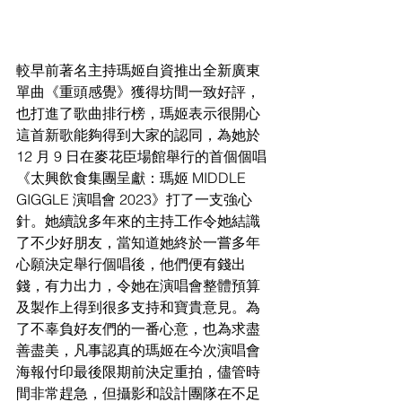
較早前著名主持瑪姬自資推出全新廣東
單曲《重頭感覺》獲得坊間一致好評，
也打進了歌曲排行榜，瑪姬表示很開心
這首新歌能夠得到大家的認同，為她於 
12 月 9 日在麥花臣場館舉行的首個個唱
《太興飲食集團呈獻：瑪姬 MIDDLE 
GIGGLE 演唱會 2023》打了一支強心
針。她續說多年來的主持工作令她結識
了不少好朋友，當知道她終於一嘗多年
心願決定舉行個唱後，他們便有錢出
錢，有力出力，令她在演唱會整體預算
及製作上得到很多支持和寶貴意見。為
了不辜負好友們的一番心意，也為求盡
善盡美，凡事認真的瑪姬在今次演唱會
海報付印最後限期前決定重拍，儘管時
間非常趕急，但攝影和設計團隊在不足