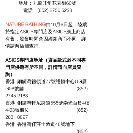
地址：九龍旺角花園街60號
電話：(852) 2756 5228
NATURE BATHING
由10月6日起，陸續
於指定ASICS專門店及ASICS網上商店
有售，發售時間會因經銷商而不同，詳
情請向店舖查詢。
ASICS專門店地址（貨品款式於不同專
門店供應有所不同，詳情請向店員查
詢）
香港	銅鑼灣禮頓道77號禮頓中心UG層
G06號舖					(852) 
2745 2188
香港	銅鑼灣軒尼詩道555號崇光百貨4樓
4-03號櫃位				(852) 
2831 8827
香港	香港灣仔莊士敦道48號地下		
						(852) 