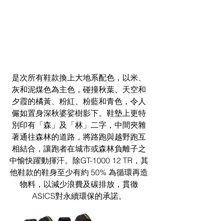
是次所有鞋款換上大地系配色，以米、
灰和泥煤色為主色，碰撞秋葉、天空和
夕霞的橘黃、粉紅、粉藍和青色，令人
儼如置身深秋婆娑樹影下。鞋墊上更特
別印有「森」及「林」二字，中間夾雜
著通往森林的道路，將路跑與越野跑互
相結合，讓跑者在城市或森林負離子之
中愉快躍動揮汗。除GT-1000 12 TR，其
他鞋款的鞋身至少有約 50% 為循環再造
物料，以減少浪費及碳排放，貫徹
ASICS對永續環保的承諾。