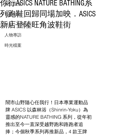
你行ASICS NATURE BATHING系
潮流生活
列跑鞋回歸同場加映．ASICS
音樂頻道
新店登陸旺角波鞋街
活動・好去處
人物專訪
時光檔案
鬧市山野隨心任我行！日本專業運動品
牌 ASICS 以森林浴（Shinrin-Yoku）為
靈感的NATURE BATHING 系列，從年初
推出至今一直深受越野跑和路跑者追
捧；今個秋季系列再推新品，4 款王牌