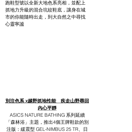
跑鞋型號以全新大地色系亮相，並配上
抓地力升級的混合坑紋鞋底，讓身在城
市的你能隨時出走，到大自然之中尋找
心靈寧謐
別注色系 x越野抓地性能　疾走山野尋回
內心平靜
ASICS NATURE BATHING 系列延續
「森林浴」主題，推出4個王牌鞋款的別
注版：緩震型 GEL-NIMBUS 25 TR、日