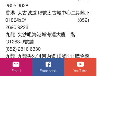
2605 9028
香港	太古城道18號太古城中心二期地下
018B號舖					(852) 
2690 9228
九龍	尖沙咀海港城海運大廈二階
OT268-9號舖					
(852) 2818 6330
九龍	九龍尖沙咀河內道18號K11購物藝
術館地下G15B & G16A舖		(852) 
2981 1919
Email
Facebook
YouTube
九龍	九龍旺角花園街60號地舖		
						(852) 
2756 5228
九龍	旺角奶路臣街17號THE FOREST 1
樓101號舖					(852) 
2387 9808
九龍	九龍灣偉業街33號徳福廣場2期3樓
353 A號舖					(852) 