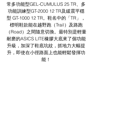
常多功能型GEL-CUMULUS 25 TR、多
功能訓練型GT-2000 12 TR及緩震平穩
型 GT-1000 12 TR。鞋名中的「TR」，
標明鞋款能在越野跑（Trail）及路跑
（Road）之間隨意切換。最特別是輕量
耐磨的ASICS LITE橡膠大底來了個功能
升級，加深了鞋底坑紋，抓地力大幅提
升，即使在小徑路面上也能輕鬆發揮功
能！