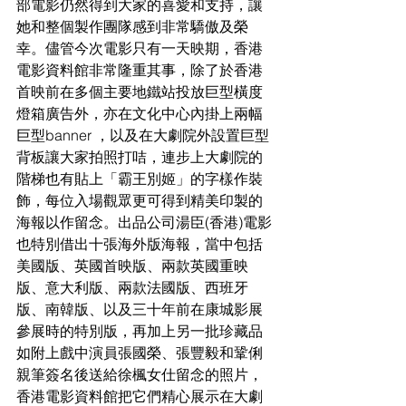
部電影仍然得到大家的喜愛和支持，讓
她和整個製作團隊感到非常驕傲及榮
幸。儘管今次電影只有一天映期，香港
電影資料館非常隆重其事，除了於香港
首映前在多個主要地鐵站投放巨型橫度
燈箱廣告外，亦在文化中心內掛上兩幅
巨型banner ，以及在大劇院外設置巨型
背板讓大家拍照打咭，連步上大劇院的
階梯也有貼上「霸王別姬」的字樣作裝
飾，每位入場觀眾更可得到精美印製的
海報以作留念。出品公司湯臣(香港)電影
也特別借出十張海外版海報，當中包括
美國版、英國首映版、兩款英國重映
版、意大利版、兩款法國版、西班牙
版、南韓版、以及三十年前在康城影展
參展時的特別版，再加上另一批珍藏品
如附上戲中演員張國榮、張豐毅和鞏俐
親筆簽名後送給徐楓女仕留念的照片，
香港電影資料館把它們精心展示在大劇