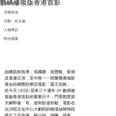
數碼修復版香港首影
潮流生活
音樂頻道
活動・好去處
人物專訪
時光檔案
由陳凱歌執導，張國榮、張豐毅、鞏俐
及葛優主演，至今唯一一部榮獲康城影
展金棕櫚獎的華語電影「霸王別姬」，
於今天 (30日) 迎來三十週年 4K 數碼修
復版香港首影的重要日子，門票開賣當
天瞬即被「哥」迷和影迷秒殺，電影在
尖沙咀文化中心大劇院的兩場放映時段
吸引了呂良偉、楊小娟、胡楓、薛家