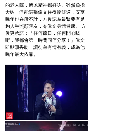
的老人院，所以精神都好咗。雖然負擔
大咗，但能讓張偉文住得較舒適，安享
晚年也在所不計，方俊認為最緊要有足
夠人手照顧院友，令偉文身體健康。 方
俊更承諾：「任何節日，任何開心嘅
嘢，我都會第一時間同佢分享！」偉文
即點頭畀叻，讚徒弟有情有義，成為他
晚年最大依靠。