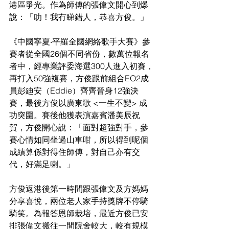
港區爭光。作為師傅的張偉文開心到爆
說：「叻！我冇睇錯人，恭喜方俊。」
《中國寧夏‧平羅全國網絡歌手大賽》參
賽者從全國26個不同省份，數萬位報名
者中，經專業評委海選300人進入初賽，
再打入50強複賽，方俊跟前組合EO2成
員彭廸安（Eddie）齊齊晉身12強決
賽，最後方俊以廣東歌 <一生不變> 成
功突圍。賽後他獲表演嘉賓潘美辰祝
賀，方俊開心說：「面對超強對手，參
賽心情如同坐過山車咁，所以得到呢個
成績算係對得住師傅，對自己亦有交
代，好滿足喇。」
方俊返港後第一時間跟張偉文及方媽媽
分享喜悅，兩位老人家手持獎牌不停騎
騎笑。為報答恩師栽培，最近方俊已安
排張偉文搬往一間院舍較大，較有規模