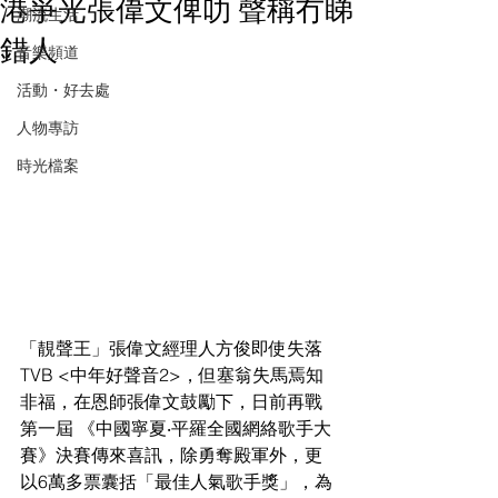
港爭光張偉文俾叻 聲稱冇睇
潮流生活
錯人
音樂頻道
活動・好去處
人物專訪
時光檔案
「靚聲王」張偉文經理人方俊即使失落
TVB <中年好聲音2>，但塞翁失馬焉知
非福，在恩師張偉文鼓勵下，日前再戰
第一屆 《中國寧夏‧平羅全國網絡歌手大
賽》決賽傳來喜訊，除勇奪殿軍外，更
以6萬多票囊括「最佳人氣歌手獎」，為