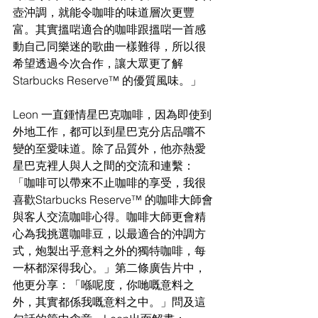
壺沖調，就能令咖啡的味道層次更豐
富。其實搵啱適合的咖啡跟搵啱一首感
動自己同樂迷的歌曲一樣難得，所以很
希望透過今次合作，讓大眾更了解 
Starbucks Reserve™ 的優質風味。」
Leon 一直鍾情星巴克咖啡，因為即使到
外地工作，都可以到星巴克分店品嚐不
變的至愛味道。除了品質外，他亦熱愛
星巴克裡人與人之間的交流和連繫：
「咖啡可以帶來不止咖啡的享受，我很
喜歡Starbucks Reserve™ 的咖啡大師會
與客人交流咖啡心得。咖啡大師更會精
心為我挑選咖啡豆，以最適合的沖調方
式，炮製出乎意料之外的獨特咖啡，每
一杯都深得我心。」第二條廣告片中，
他更分享：「喺呢度，你哋嘅意料之
外，其實都係我嘅意料之中。」問及這