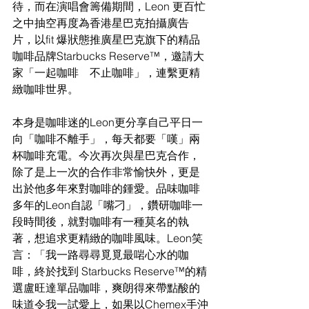
待，而在演唱會籌備期間，Leon 更百忙
之中抽空再度為香港星巴克拍攝廣告
片，以fit 爆狀態推廣星巴克旗下的精品
咖啡品牌Starbucks Reserve™，邀請大
家「一起咖啡　不止咖啡」，連繫更精
緻咖啡世界。
本身是咖啡迷的Leon更分享自己平日一
向「咖啡不離手」，每天都要「嘆」兩
杯咖啡充電。今次再次與星巴克合作，
除了是上一次的合作非常愉快外，更是
出於他多年來對咖啡的鍾愛。品味咖啡
多年的Leon自認「嘴刁」，鑽研咖啡一
段時間後，就對咖啡有一種莫名的執
著，想追求更精緻的咖啡風味。Leon笑
言：「我一路尋尋覓覓最啱心水的咖
啡，終於找到 Starbucks Reserve™的精
選盧旺達單品咖啡，爽朗得來帶點酸的
味道令我一試愛上，如果以Chemex手沖