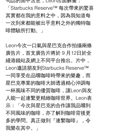
句話的箇中含意，Leon出面解畫：
「Starbucks Reserve™ 每次帶來的驚喜
其實都在我的意料之中，因為我知道每
一次到來都能被出乎意料之外的獨特咖
啡體驗所打動。」
Leon今次一口氣與星巴克合作拍攝兩條
廣告片，首支廣告片將於 9 月12日於全
綫港鐵站及網上不同平台推出。片中，
Leon邀請朋友到Starbucks Reserve™ 
一同享受在品嚐咖啡時帶來的樂趣，而
星巴克專業的咖啡大師透過精心沖調每
一杯風味不同的優質咖啡，讓Leon與友
人能一起連繫更精緻咖啡世界。Leon表
示：「今次與星巴克的合作讓我品嚐到
不同風味的咖啡，亦了解到咖啡背後更
多的學問。真正做到『連繫咖啡』，令
我樂在其中。」