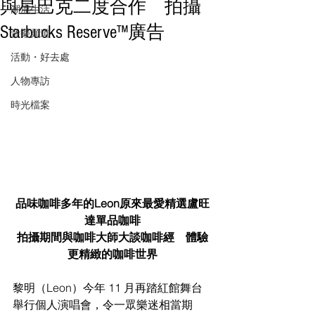
與星巴克二度合作 拍攝
潮流生活
Starbucks Reserve™廣告
音樂頻道
活動・好去處
人物專訪
時光檔案
品味咖啡多年的Leon原來最愛精選盧旺
達單品咖啡
拍攝期間與咖啡大師大談咖啡經　體驗
更精緻的咖啡世界
黎明（Leon）今年 11 月再踏紅館舞台
舉行個人演唱會，令一眾樂迷相當期