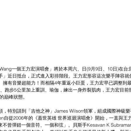
om Wang一個王力宏演唱會」將於本周六、日(9月9日、10日)在
手」近日抵台，正式進入彩排階段。王力宏形容這次樂手陣容就
、擁有音樂超能力！而相隔4年重返小巨蛋，王力宏早已調整到
里、跑步5公里加上重訓、瑜伽，練出一身炸裂肌肉，王力宏目前
前的巔峰狀態。
，特別請到「吉他之神」James Wilson領軍，組成國際神級
ilson自從2006年的《蓋世英雄 世界巡迴演唱會》開始，一直與
不曾彈錯一個音符、一個和弦」。貝斯手Kesavan K Subrama