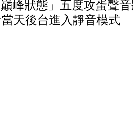
年的巔峰狀態」五度攻蛋聲
會當天後台進入靜音模式