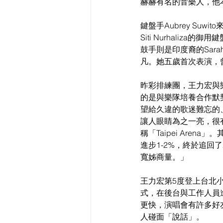
赫赫有名的音樂人，他
鍵盤手Aubrey S
Siti Nurhaliza的
鼓手則是印度裔的Sarah
凡。她五歲首次表演，曾
昨彩排練團，王力宏與
的是與樂隊培養合作默
望給久違的歌迷難忘的
讓人眼睛為之一亮，很有王
稱「Taipei Ar
進步1-2%，終於追回
寬姊商量。」
王力宏第5度登上台北
式，在後台與工作人員
更快，演唱會有許多好
人碰面「說話」。