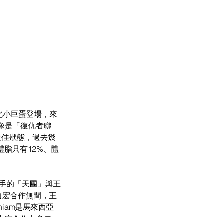
台北小巨蛋登場，來
像是「復仇者聯
最佳狀態，過去幾
體脂只有12%、體
樂手的「天團」與王
王力宏合作無間，王
niam是馬來西亞