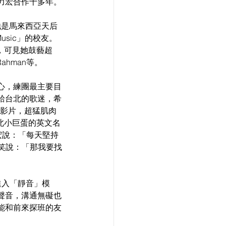
力宏合作十多年。
。他是馬來西亞天后
Music」的校友。 
h」，可見她鼓藝超
hman等。
心，練團最主要目
給台北的歌迷，希
的影片，超猛肌肉
台北小巨蛋的英文名
力宏說：「每天堅持
玩笑說：「那我要找
進入「靜音」模
聲音，溝通無礙也
能和前來探班的友