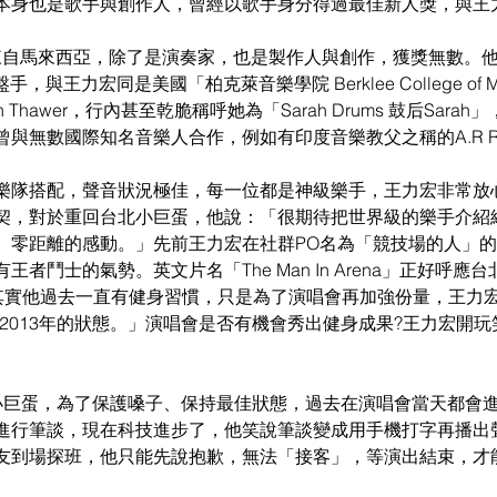
本身也是歌手與創作人，曾經以歌手身分得過最佳新人獎，與王
uwito來自馬來西亞，除了是演奏家，也是製作人與創作，獲獎無數
御用鍵盤手，與王力宏同是美國「柏克萊音樂學院 Berklee College of 
 Thawer，行內甚至乾脆稱呼她為「Sarah Drums 鼓后Sara
與無數國際知名音樂人合作，例如有印度音樂教父之稱的A.R Ra
樂隊搭配，聲音狀況極佳，每一位都是神級樂手，王力宏非常放
契，對於重回台北小巨蛋，他說：「很期待把世界級的樂手介紹
、零距離的感動。」先前王力宏在社群PO名為「競技場的人」
者鬥士的氣勢。英文片名「The Man In Arena」正好呼應
ena」。其實他過去一直有健身習慣，只是為了演唱會再加強份量，王
了2013年的狀態。」演唱會是否有機會秀出健身成果?王力宏開
小巨蛋，為了保護嗓子、保持最佳狀態，過去在演唱會當天都會
進行筆談，現在科技進步了，他笑說筆談變成用手機打字再播出
友到場探班，他只能先說抱歉，無法「接客」，等演出結束，才