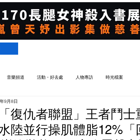
們
音樂頻道
活動・好去處
人物專訪
時光檔案
3年9月8日
「復仇者聯盟」王者鬥士
水陸並行操肌體脂12%「