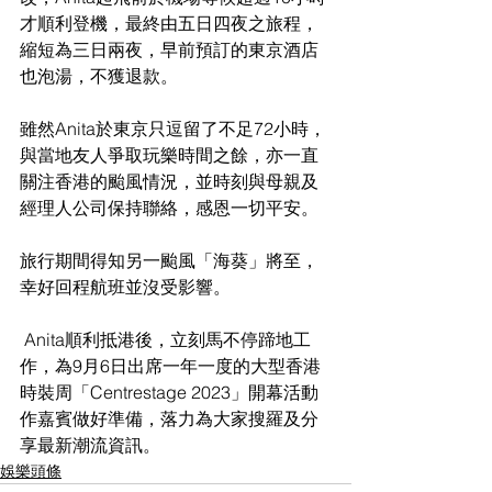
才順利登機，最終由五日四夜之旅程，
縮短為三日兩夜，早前預訂的東京酒店
也泡湯，不獲退款。
雖然Anita於東京只逗留了不足72小時，
與當地友人爭取玩樂時間之餘，亦一直
關注香港的颱風情況，並時刻與母親及
經理人公司保持聯絡，感恩一切平安。
旅行期間得知另一颱風「海葵」將至，
幸好回程航班並沒受影響。
 Anita順利抵港後，立刻馬不停蹄地工
作，為9月6日出席一年一度的大型香港
時裝周「Centrestage 2023」開幕活動
作嘉賓做好準備，落力為大家搜羅及分
享最新潮流資訊。
娛樂頭條