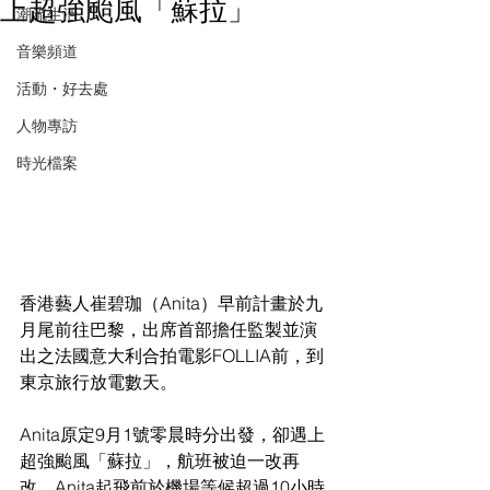
上超強颱風「蘇拉」
潮流生活
音樂頻道
活動・好去處
人物專訪
時光檔案
香港藝人崔碧珈（Anita）早前計畫於九
月尾前往巴黎，出席首部擔任監製並演
出之法國意大利合拍電影FOLLIA前，到
東京旅行放電數天。
Anita原定9月1號零晨時分出發，卻遇上
超強颱風「蘇拉」，航班被迫一改再
改，Anita起飛前於機場等候超過10小時