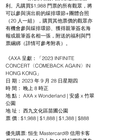
利。凡購買$1,988 門票的所有觀眾，將
可以參與演出前的綵排環節+團體合照
（20 人一組），購買其他票價的觀眾亦
有機會參與綵排環節、獲得親筆簽名海
報或親筆簽名相一張，附送的福利與門
票綑綁（詳情可參考附表）。
《AXA 呈獻：「2023 INFINITE 
CONCERT〈COMEBACK AGAIN〉IN 
HONG KONG」
日 期：2023 年 9 月 28 日星期四
時 間： 晚上 8 時正
地 點： AXA x Wonderland | 安盛 x 竹翠
公園
地 址： 西九文化區苗圃公園
票 價 : $1,988 | $1,888 | $1,388 | $888 
優先購票: 恒生 Mastercard® 信用卡客