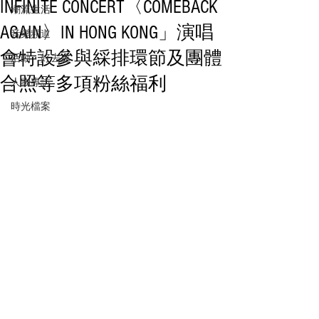
INFINITE CONCERT〈COMEBACK
潮流生活
AGAIN〉IN HONG KONG」演唱
音樂頻道
會特設參與綵排環節及團體
活動・好去處
合照等多項粉絲福利
人物專訪
時光檔案