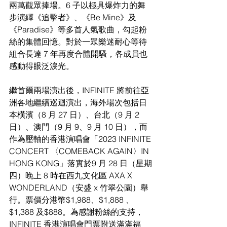
兩萬觀眾捧場。6 子以極具爆炸力的舞
步演繹《追擊者》、《Be Mine》及
《Paradise》等多首人氣歌曲，勾起粉
絲的集體回憶。對於一眾樂迷耐心等待
組合長達 7 年再度合體開騷，各成員也
感動得眼泛淚光。
繼首爾兩場演出後，INFINITE 將前往亞
洲各地繼續巡迴演出，海外場次包括日
本橫濱（8 月 27 日）、台北（9 月 2 
日）、澳門（9 月 9、9 月 10 日），而
作為壓軸的香港演唱會「2023 INFINITE 
CONCERT 〈COMEBACK AGAIN〉IN 
HONG KONG」落實於9 月 28 日（星期
四）晚上 8 時在西九文化區 AXA X 
WONDERLAND（安盛 x 竹翠公園）舉
行。票價分港幣$1,988、$1,888 、
$1,388 及$888。為感謝粉絲的支持，
INFINITE 香港演唱會門票附送滿滿福