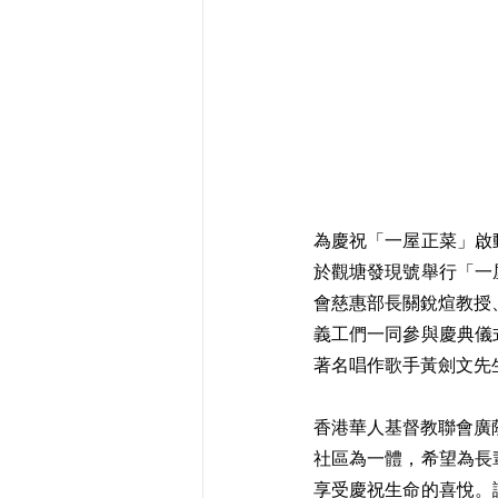
為慶祝「一屋正菜」啟
於觀塘發現號舉行「一
會慈惠部長關銳煊教授
義工們一同參與慶典儀
著名唱作歌手黃劍文先
香港華人基督教聯會廣
社區為一體，希望為長
享受慶祝生命的喜悅。