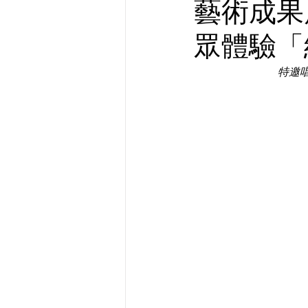
藝術成果
眾體驗「
特邀