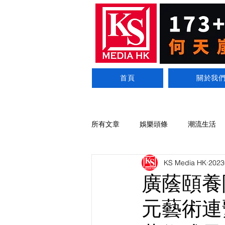
首頁
關於我
所有文章
娛樂頭條
潮流生活
KS Media HK
202
廣蔭頤養
元藝術連