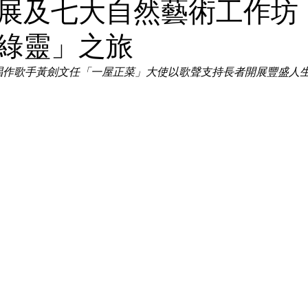
展及七大自然藝術工作坊
綠靈」之旅
唱作歌手黃劍文任「一屋正菜」大使以歌聲支持長者開展豐盛人