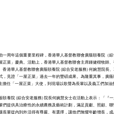
動一周年這個重要里程碑，香港華人基督教聯會廣蔭頤養院（綜
屋正菜」慶典。活動上，香港華人基督教聯會主席鍾健楷牧師、
、香港華人基督教聯會廣蔭頤養院 (綜合安老服務) 何婉慧院長
式，見證「一屋正菜」過去一年的豐碩成果。為隆重其事，廣蔭
生擔任「一屋正菜」大使，到現場以歌聲為長輩以及義工們加油
蔭頤養院 (綜合安老服務) 院長何婉慧女士在活動上表示：「『
輩們提供具治療性的永續農務及藝術計劃，滿足貢獻、照顧、聯
讓長輩從內到外活得有尊嚴、有選擇，讓他們無懼年齡增長，成