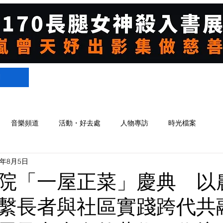
們
音樂頻道
活動・好去處
人物專訪
時光檔案
3年8月5日
院「一屋正菜」慶典 以
繫長者與社區實踐跨代共