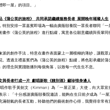
體即一屋』的項目。」
《蒲公英的旅程》  共同承諾繼續服務長者  展開晚年璀璨人生
，特別安排一眾嘉賓即場為一幅由廣蔭頤養院一眾長者聯同「一
術畫作《蒲公英的旅程》進行點綴，寓意各位願意繼續與長輩同
象派的創作手法，特意在畫作表面蒙上一層模糊的薄紗，讓觀眾
花。透過主禮嘉賓們為《蒲公英的旅程》點綴，將色彩承繼於蒲
」的理念與實踐散播到每個角落，以致每一代生生不息。
文與長者打成一片  獻唱新歌《餞別酒》籲珍惜身邊人
唱作歌手黃劍文（Kimman）為「一屋正菜」大使，向大眾
表示：「十分感謝廣蔭頤養院邀請，能夠在生日前夕成為『一屋
充滿朝氣的長者互動，聆聽他們的藝術創作心得，我覺得非常有