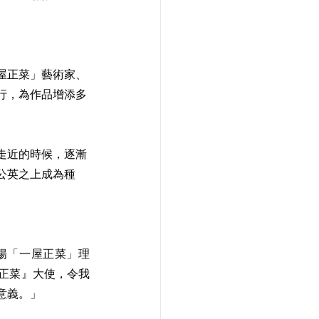
屋正菜」藝術家、
行，為作品增添多
走近的時候，逐漸
公英之上成為種
宣揚「一屋正菜」理
正菜』大使，令我
意義。」