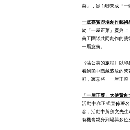
菜』，從而聯繫成『一
一眾嘉賓即場創作藝術品
於「一屋正菜」慶典上
義工團隊共同創作的藝
一層意義。
《蒲公英的旅程》以印
看到箇中隱藏盛放的繁
籽，寓意將「一屋正菜
「一屋正菜」大使黃劍
活動中亦正式宣佈著名
念，活動中黃劍文先生
有機會親身到場與多位