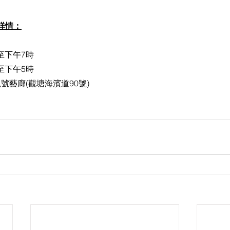
詳情：
時至下午7時
時至下午5時
號藝廊(觀塘海濱道90號)