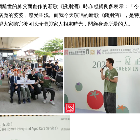
為因病離世的舅父而創作的新歌《餞別酒》時亦感觸良多表示：「
病魔的婆婆，感受匪浅。而我今天演唱的新歌《餞別酒》，是特
望大家聽完後可以珍惜與家人相處時光，關顧身邊所愛的人。」