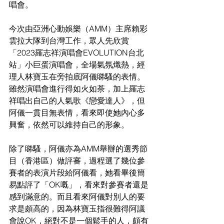
唱會。
今次由亞洲心動娛樂（AMM）主席賴彩
雲拉大隊到台灣工作，眾人先欣賞
「2023羅志祥演唱會EVOLUTION台北
站」小巨蛋演唱會，全場氣氛熾熱，經
理人林寶玉在旁拍底阿儀睇騷的表情。
雖然演唱會進行得如火如荼，加上羅志
祥唱出自己的人氣歌《戀愛達人》，但
阿儀一貫目無表情，看來即使她內心多
興奮，依然可以維持自己的形象。
除了睇騷，阿儀亦為AMM舉辦的選秀節
目（香港區）做評審，過程選了幾位參
賽者的表演片段給阿儀看，她看畢後簡
易點評了「OK嘅」，看來對參賽者還是
感到滿意的。而且看來阿儀對別人的要
求是頗高的，因為林寶玉指很難得阿議
會說OK，絕對不是一個鬆手的人，頗有