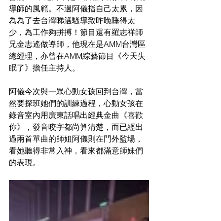
導師的風範。不過阿儀指自己太累，因
為為了去台灣睇選騷導致昨晚睡得太
少，為工作夠拼搏！節目還有羅志祥師
兄金志遙做導師，他現在是AMM台灣區
總經理，亦曾在AMM綜藝節目《今天失
眠了》擔任主持人。
阿儀今次與一眾心動女孩回到台灣，當
然要探班她們的訓練過程，心動女孩在
錄音室內用廣東話唱出經典金曲《喜歡
你》，發音咬字都尚算清楚，而已經出
過兩首單曲的師姐阿儀則在門外監場，
看她聽得非常入神，看來都滿意師妹們
的表現。