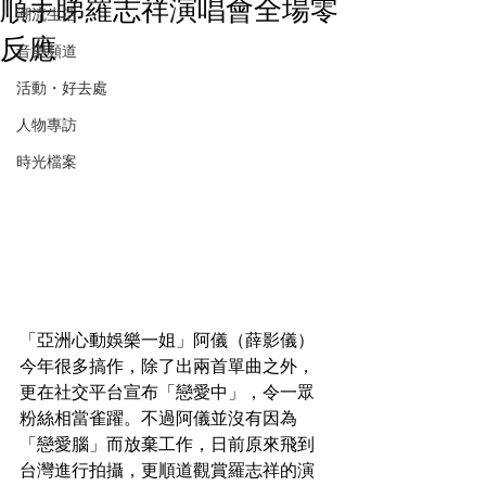
順手睇羅志祥演唱會全場零
潮流生活
反應
音樂頻道
活動・好去處
人物專訪
時光檔案
「亞洲心動娛樂一姐」阿儀（薛影儀）
今年很多搞作，除了出兩首單曲之外，
更在社交平台宣布「戀愛中」，令一眾
粉絲相當雀躍。不過阿儀並沒有因為
「戀愛腦」而放棄工作，日前原來飛到
台灣進行拍攝，更順道觀賞羅志祥的演