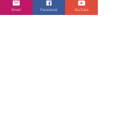
Email
Facebook
YouTube
關於Shure  
近一個世紀以來，Shure 
(
www.shure.com
)一直致力於打造與眾
不同的聲音表現力。Shure成立於1925