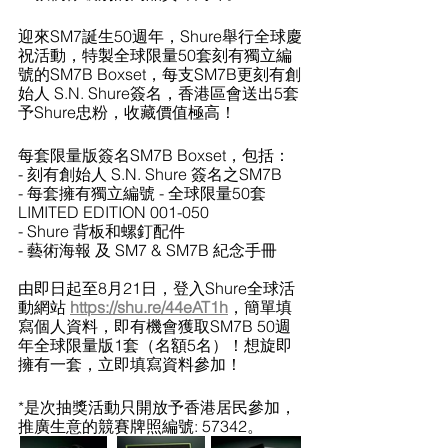
迎來SM7誕生50週年，Shure舉行全球慶
祝活動，特製全球限量50套刻有獨立編
號的SM7B Boxset，每支SM7B更刻有創
始人 S.N. Shure簽名，香港區會送出5套
予Shure忠粉，收藏價值極高！
每套限量版簽名SM7B Boxset，包括： 
- 刻有創始人 S.N. Shure 簽名之SM7B  
- 每套擁有獨立編號 - 全球限量50套 
LIMITED EDITION 001-050
- Shure 背板和螺釘配件 
- 藝術海報 及 SM7 & SM7B 紀念手冊
由即日起至8月21日，登入Shure全球活
動網站 
https://shu.re/44eAT1h
，簡單填
寫個人資料，即有機會獲取SM7B 50週
年全球限量版1套（名額5名）！想旋即
擁有一套，立即填寫資料參加！
*是次抽獎活動只開放予香港居民參加，
推廣生意的競賽牌照編號: 57342。