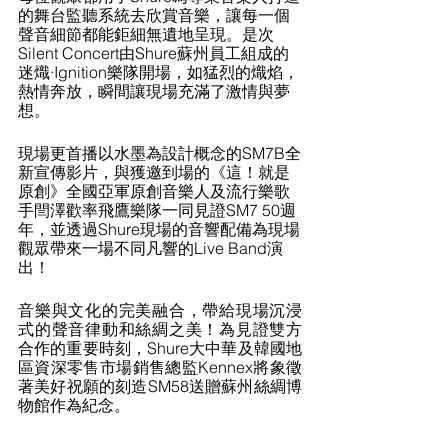
的舞台監聽系統去欣賞音樂，讓每一個
聲音細節都能鉅細無遺地呈現。是次
Silent Concert由Shure蘇州員工組成的
迷熾∙Ignition樂隊開場，如猛烈的熾焰，
熱情奔放，瞬間讓現場充滿了激情與夢
想。
現場更首播以水墨為設計概念的SM7B全
新宣傳影片，與獲邀到場的《這！就是
原創》全國亞軍原創音樂人及流行樂歌
手閆澤歡率飛鷹樂隊一同見證SM7 50週
年，並透過Shure現場的音響配備為現場
觀眾帶來一場不同凡響的Live Band演
出！
音樂與文化的完美融合，帶給現場沉浸
式的聲音律動和絲綢之美！為見證雙方
合作的重要時刻，Shure大中華及韓國地
區資深零售市場銷售總監Kennex將象徵
著美好祝願的刻造SM58送贈蘇州絲綢博
物館作為紀念。 