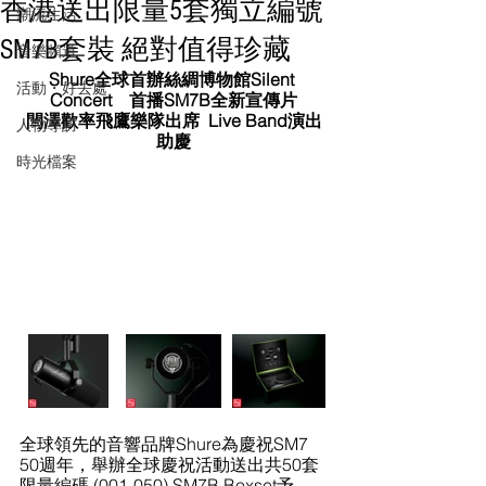
香港送出限量5套獨立編號
潮流生活
SM7B套裝 絕對值得珍藏
音樂頻道
Shure全球首辦絲綢博物館Silent 
活動・好去處
Concert    首播SM7B全新宣傳片
閆澤歡率飛鷹樂隊出席  Live Band演出
人物專訪
助慶
時光檔案
全球領先的音響品牌Shure為慶祝SM7 
50週年，舉辦全球慶祝活動送出共50套
限量編碼 (001-050) SM7B Boxset予