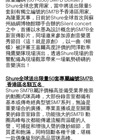
Shure全球忠實用家，當中將送出限量5
套刻有獨立編號的SM7B予香港區用家。
為隆重其事，日前於Shure全球首次與蘇
州絲綢博物館聯手合辦的Silent concert
之中，首播以水墨為設計概念的SM7B全
新宣傳影片，同場邀來參加原創音樂選
秀節目《這！就是原創》，以一曲《蝴
蝶》被評審王嘉爾高度評價的閆澤歡率
飛鷹樂隊現場演出，透過Shure現場的音
響配備為現場觀眾帶來一場氣勢磅礴的
音樂演出！
Shure全球送出限量50套專屬編號SM7B 
 香港區名額五名  
Shure SM7B屬評價極高並備受業界推崇
的動圈式咪高峰，大部份錄音室都備有
基本或傳奇經典型號SM7系列，無論是
重要場合的廣播、專業直播或是至關重
要的錄音室錄音，功能強大的SM7B 動
圈高峰每次都能傳遞流暢而温暖的人
聲，可捕捉和增強人聲的微妙細節，音
質柔和飽滿，同時阻斷各種干擾，堪稱
一款偶像級別的高品質咪高峰。