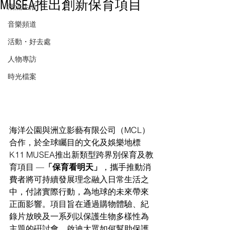
MUSEA推出創新保育項目
潮流生活
音樂頻道
活動・好去處
人物專訪
時光檔案
海洋公園與洲立影藝有限公司（MCL）
合作，於全球矚目的文化及娛樂地標
K11 MUSEA推出新類型跨界別保育及教
育項目 —
「保育看明天」
，攜手推動消
費者將可持續發展理念融入日常生活之
中，付諸實際行動，為地球的未來帶來
正面影響。項目旨在通過購物體驗、紀
錄片放映及一系列以保護生物多樣性為
主題的硏討會，啟迪大眾如何幫助保護