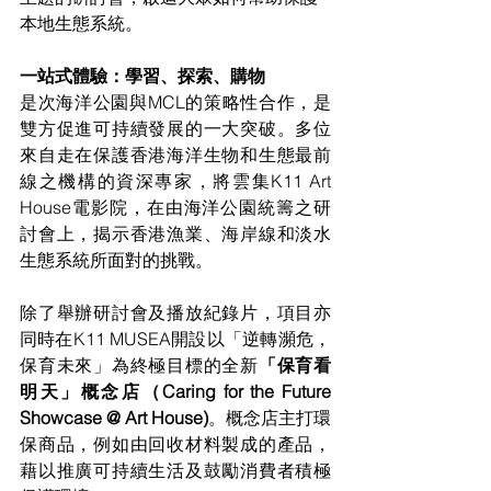
本地生態系統。
一站式體驗：學習、探索、購物 
是次海洋公園與MCL的策略性合作，是
雙方促進可持續發展的一大突破。多位
來自走在保護香港海洋生物和生態最前
線之機構的資深專家，將雲集K11 Art 
House電影院，在由海洋公園統籌之研
討會上，揭示香港漁業、海岸線和淡水
生態系統所面對的挑戰。 
除了舉辦研討會及播放紀錄片，項目亦
同時在K11 MUSEA開設以「逆轉瀕危，
保育未來」為終極目標的全新
「保育看
明天」概念店（Caring for the Future 
Showcase @ Art House)
。概念店主打環
保商品，例如由回收材料製成的產品，
藉以推廣可持續生活及鼓勵消費者積極