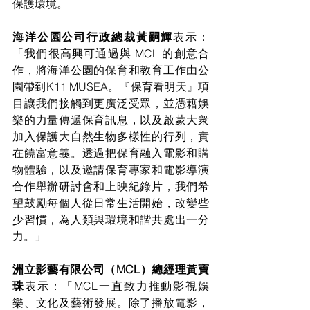
保護環境。 
海洋公園公司行政總裁黃嗣輝
表示：
「我們很高興可通過與 MCL 的創意合
作，將海洋公園的保育和教育工作由公
園帶到K11 MUSEA。『保育看明天』項
目讓我們接觸到更廣泛受眾，並憑藉娛
樂的力量傳遞保育訊息，以及啟蒙大衆
加入保護大自然生物多樣性的行列，實
在饒富意義。透過把保育融入電影和購
物體驗，以及邀請保育專家和電影導演
合作舉辦研討會和上映紀錄片，我們希
望鼓勵每個人從日常生活開始，改變些
少習慣，為人類與環境和諧共處出一分
力。」 
洲立影藝有限公司（MCL）總經理黃寶
珠
表示：「MCL一直致力推動影視娛
樂、文化及藝術發展。除了播放電影，