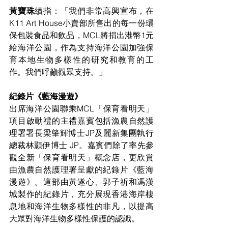
黃寶珠
續指：「我們非常高興宣布，在
K11 Art House小賣部所售出的每一份環
保包裝食品和飲品，MCL將捐出港幣1元
給海洋公園，作為支持海洋公園加強保
育本地生物多樣性的研究和教育的工
作。我們呼籲觀眾支持。」 
紀錄片《藍海漫遊》 
出席海洋公園聯乘MCL「保育看明天」
項目啟動禮的主禮嘉賓包括漁農自然護
理署署長梁肇輝博士JP及麗新集團執行
總裁林顥伊博士 JP。嘉賓們除了率先參
觀全新「保育看明天」概念店，更欣賞
由漁農自然護理署呈獻的紀錄片《藍海
漫遊》。這部由黃遂心、郭子祈和馮漢
城製作的紀錄片，充分展現香港海岸棲
息地和海洋生物多樣性的非凡，以提高
大眾對海洋生物多樣性保護的認識。