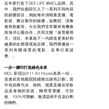
近年更打造了SEE LIFE @MCL品牌。其
中，我們在戲院引入了一系列不同內容
的娛樂節目，例如海外演唱會直播、電
影節、舞台製作的錄播，如舞蹈、演奏
會和歌劇等。今次我們非常榮幸有機會
與海洋公園合作，共同主辦『保育看明
天』項目。本著為下一代締造更美好和
健康的生態環境為目標，我們將播放一
系列有關保育的電影，並舉行座談
會。」 
一步一腳印打造綠色未來 
MCL 影院以K11 Art House為第一站，
並會於其他戲院陸續推出綠色計劃，當
中包括將汽水、熱狗、燒賣及爆谷等飲
品及食物的容器，轉用零塑膠、可回
收、100%可降解、無漂染和不含染白劑
的物料。 