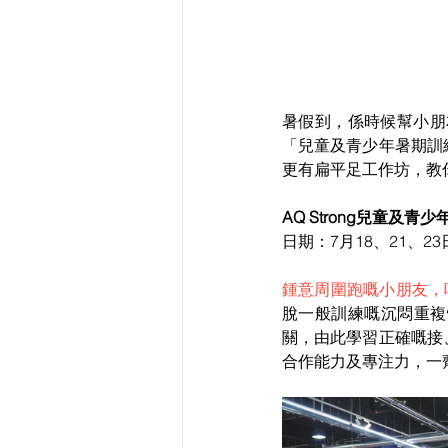
暑假到，係時候幫小朋友
「兒童及青少年暑期訓
更有扁平足工作坊，教
AQ Strong兒童及青
日期：7月18、21、
鍾意周圍跑嘅小朋友，
脫一般訓練嘅沉悶重複
關，由此學習正確嘅接
合作能力及專注力，一