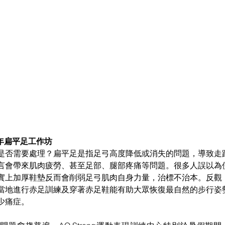
青少年扁平足工作坊
是否需要處理？扁平足是指足弓高度降低或消失的問題，導致走
言會帶來肌肉疲勞、甚至足部、腿部疼痛等問題。很多人誤以為
實上加厚鞋墊反而會削弱足弓肌肉自身力量，治標不治本。反觀
當地進行赤足訓練及穿著赤足鞋能有助大眾恢復最自然的步行姿
少痛症。