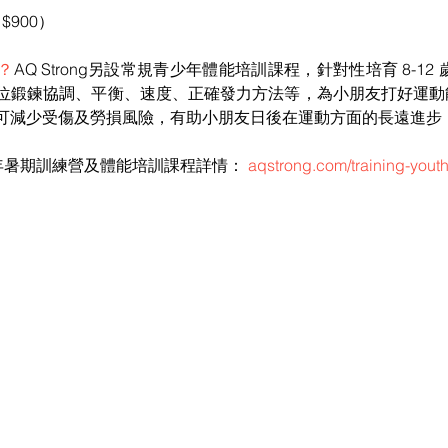
$900）
？
AQ Strong另設常規青少年體能培訓課程，針對性培育 8-12 歲兒
位鍛鍊協調、平衡、速度、正確發力方法等，為小朋友打好運動
可減少受傷及勞損風險，有助小朋友日後在運動方面的長遠進步
青少年暑期訓練營及體能培訓課程詳情： 
aqstrong.com/training-yout