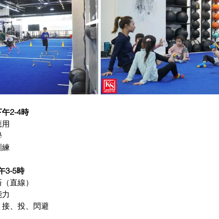
下午2-4時
應用
學
訓練
午3-5時
技巧（直線）
能力
巧：接、投、閃避