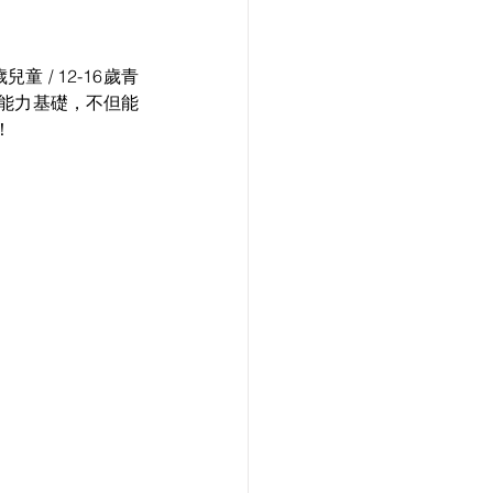
童 / 12-16歲青
能力基礎，不但能
！
h