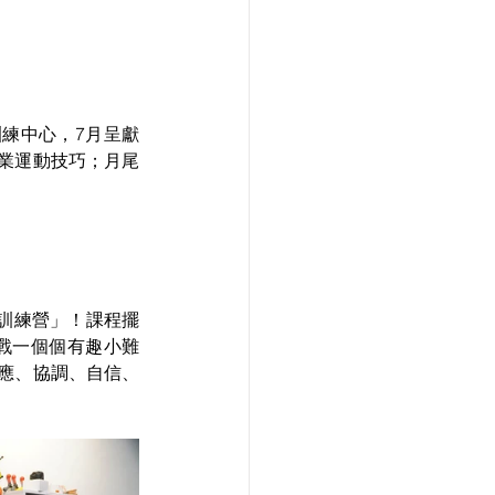
訓練中心，7月呈獻
業運動技巧；月尾
期訓練營」！課程擺
戰一個個有趣小難
應、協調、自信、