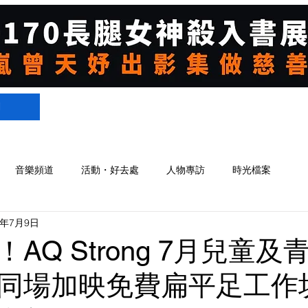
們
音樂頻道
活動・好去處
人物專訪
時光檔案
3年7月9日
AQ Strong 7月兒童
同場加映免費扁平足工作