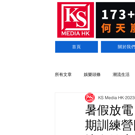
首頁
關於我
所有文章
娛樂頭條
潮流生活
KS Media HK
202
暑假放電！
期訓練營