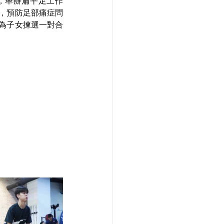
間，舉辦扁平足工作
，預防足部痛症問
家長為子女揀選一對合