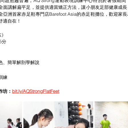
問題愈趨普遍，AQ Strong運動表現訓練中心特別於暑假期
全面講解扁平足，並提供適當矯正方法，讓小朋友足部健康成長
亞洲首家赤足鞋專門店Barefoot Asia的赤足鞋攤位，歡迎
舒適自在！
六）
5分
上的角色、簡單解剖學解說
足訓練
作坊：
bit.ly/AQStrongFlatFeet