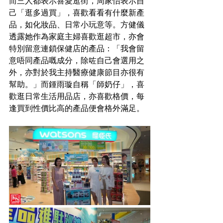
而三人都表示喜愛逛街，周家怡表示自
己「逛多過買」，喜歡看看有什麼新產
品，如化妝品、日常小玩意等。方健儀
透露她作為家庭主婦喜歡逛超市，亦會
特別留意連鎖保健店的產品：「我會留
意唔同產品嘅成分，除咗自己會選用之
外，亦對於我主持醫療健康節目亦很有
幫助。」而鍾雨璇自稱「師奶仔」，喜
歡逛日常生活用品店，亦喜歡格價，每
逢買到性價比高的產品便會格外滿足。