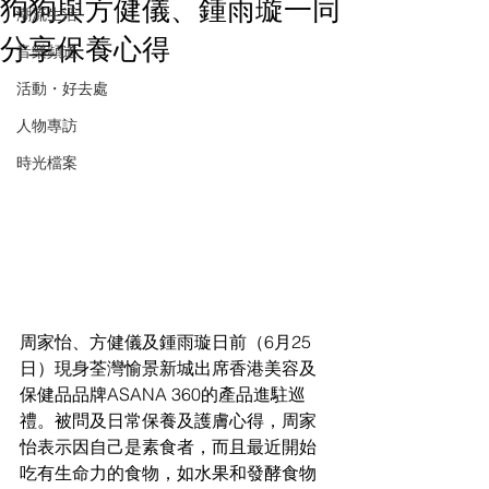
狗狗與方健儀、鍾雨璇一同
潮流生活
分享保養心得
音樂頻道
活動・好去處
人物專訪
時光檔案
周家怡、方健儀及鍾雨璇日前（6月25
日）現身荃灣愉景新城出席香港美容及
保健品品牌ASANA 360的產品進駐巡
禮。被問及日常保養及護膚心得，周家
怡表示因自己是素食者，而且最近開始
吃有生命力的食物，如水果和發酵食物