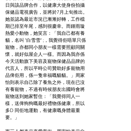
日與該品牌合作，以健康大使身份拍攝
保健品電視廣告，並將於7月上旬推出。
她並認為最近市況已漸漸好轉，工作檔
期已排至年尾，感到很慶幸。而鍾雨璇
熱愛小動物，她笑言：「我自己都有養
貓，名叫 "白雪雪" ;，我覺得佢唔單只係
寵物，亦都同小朋友一樣需要照顧同關
懷，就好似屋企人一樣。而因為我亦係
今天活動旗下美容及寵物保健品品牌的
代言人，所以平時公司贊助好多寵物用
品俾佢用，係一隻幸福嘅貓貓。」周家
怡則表示自己除了養魚之外，現在已沒
有養寵物，不過有時候朋友出國時會將
寵物送到她家暫住：「我覺得同人一
樣，送俾狗狗嘅最好禮物係健康，所以
多D 同佢地運動，有健康嘅身體最重
要。」