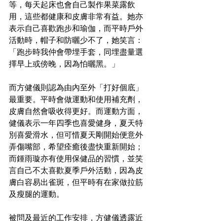
等，每天起床也會自己製作果菜露飲
用，這些都健康和皮膚非常有益。她亦
表示自己喜歡跑步和瑜伽，而平時戶外
活動時，帽子和防曬少不了，她笑言：
「跑步時我仲會帶埋手套，同埋盡量選
擇早上或傍晚，因為怕曬黑。」
而方健儀則認為由內至外「打好個底」
最重要。平時會做運動和使用補充劑，
皮膚自然會吸收得更好。而運動方面，
健儀表示一年四季也喜愛健身，夏天特
別喜愛滑水，但可惜夏天剛開始便意外
弄傷嘴部，希望痊癒後盡快重新開始；
而鍾雨璇亦有使用保健品的習慣，並笑
言自己不太喜歡夏季戶外活動，因為皮
膚白容易出雀斑，但平時有在家做拉筋
及瘦腿的運動。
被問及最近的工作安排，方健儀透露近