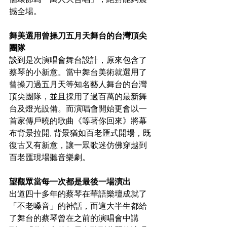
撼全場。
舞美選用曾操刀五月天舞台的台灣頂尖
團隊
談到是次演唱會舞台設計，原來包含了
蔡琴的小新意。當中舞台美術就選用了
曾操刀過五月天等知名藝人舞台的台灣
頂尖團隊，並且採用了過百萬的最新舞
台及燈光設備。而演唱會開始更會以一
首家傳戶曉的歌曲《等著你回來》將幕
布背景拉開, 背景猶如百老匯式開場，既
復古又有新意，讓一眾歌迷仿佛穿越到
百老匯現場聽音樂劇。
望觀眾當每一次都是最後一場演出
出道四十多年的蔡琴在華語樂壇成就了
「不老嗓音」的神話，而這大半生都給
了舞台的蔡琴曾在之前的演唱會中講