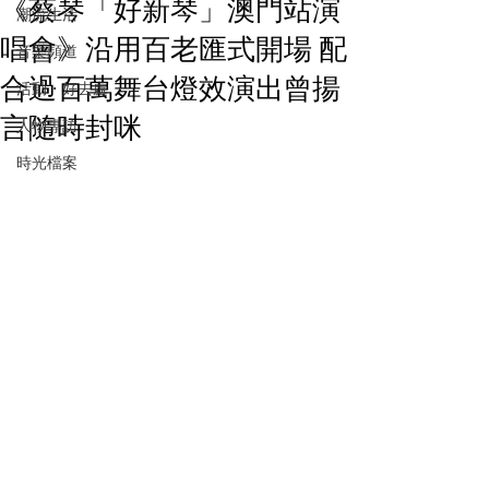
《蔡琴「好新琴」澳門站演
潮流生活
唱會》沿用百老匯式開場 配
音樂頻道
合過百萬舞台燈效演出曾揚
活動・好去處
言隨時封咪
人物專訪
時光檔案