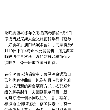
叱吒樂壇40多年的歌后蔡琴將於8月5日
假澳門威尼斯人金光綜藝館舉行《蔡琴
「好新琴」澳門站演唱會》，門票將於6
月19日下午4時正式公開開售。這是蔡琴
時隔四年再次踏上澳門站舞台舉辦個人
演唱會，令一班歌迷萬分期待。
在今次個人演唱會中，蔡琴將會選取自
己的代表性曲目，以嶄新且時代化的編
曲，採用新的舞台演繹方式，搭配殿堂
級的舞美製作，力圖讓觀眾耳目一新，
同時打造一個不同以往的「新」蔡琴。
根據過往個唱經驗，蔡琴個場中，有一
個環節為「萬人大合唱」，絕對能夠震