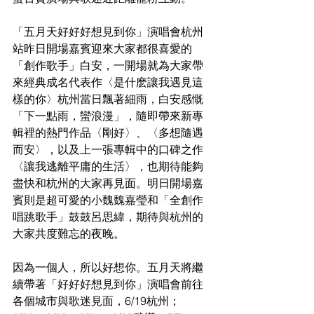
「五月天好好好想見到你」演唱會杭州
站昨日開場嘉賓迎來大家都很喜愛的
「創作歌手」白安，一開場就為大家帶
來經典成名代表作〈是什麽讓我遇見這
樣的你〉杭州當日飄著細雨，白安感慨
「下一點雨，蠻浪漫」，隨即帶來新專
輯裡的熱門作品〈剛好〉、〈多想隨遇
而安〉，以及上一張專輯中的口碑之作
〈讓我逃離平庸的生活〉，也期待能夠
盡快和杭州的大家再見面。明日開場嘉
賓則是超可愛的小魏魏嘉瑩和「全創作
唱跳歌手」鼓鼓呂思緯，期待與杭州的
大家共度難忘的夜晚。
因為一個人，所以好想你。五月天將繼
續帶著「好好好想見到你」演唱會前往
各個城市與歌迷見面，6/19杭州；