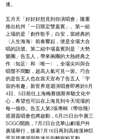
連。
五月天「好好好想見到你演唱會」隆重
推出杭州「一日限定雙嘉賓」。第一組
上場的是「創作歌手」白安，當經典的
〈人生海海〉前奏響起，便是全場大合
唱的訊號。第二組中場嘉賓則是「大勢
樂團」告五人，帶來兩團的大熱經典之
作〈知足〉和〈唯一〉，全場尖叫與合
唱聲不間斷，超高人氣可見一斑。巧合
的是告五人也在當天宣布了告五人「宇
宙的有趣」新世界巡迴演唱會即將於8月
4日、5日前往上海梅賽德斯奔馳文化中
心，希望也可以在上海見到今天現場的
每一個你。告五人第3張專輯《帶你飛》
巡迴簽唱會也將啟動，6月25日台中廣三
SOGO開跑，7月2日台北華山劇場戶外
廣場舉行，接著7月16日再到高雄漢神巨
蛋百貨廣場與歌迷近距離寵粉互動。