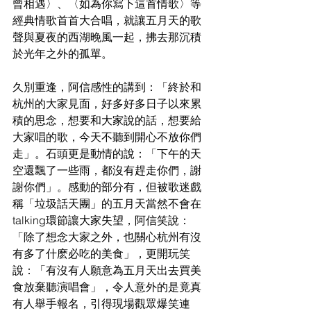
曾相遇〉、〈如為你寫下這首情歌〉等
經典情歌首首大合唱，就讓五月天的歌
聲與夏夜的西湖晚風一起，拂去那沉積
於光年之外的孤單。
久別重逢，阿信感性的講到：「終於和
杭州的大家見面，好多好多日子以來累
積的思念，想要和大家說的話，想要給
大家唱的歌，今天不聽到開心不放你們
走」。石頭更是動情的說：「下午的天
空還飄了一些雨，都沒有趕走你們，謝
謝你們」。感動的部分有，但被歌迷戲
稱「垃圾話天團」的五月天當然不會在
talking環節讓大家失望，阿信笑說：
「除了想念大家之外，也關心杭州有沒
有多了什麽必吃的美食」，更開玩笑
說：「有沒有人願意為五月天出去買美
食放棄聽演唱會」，令人意外的是竟真
有人舉手報名，引得現場觀眾爆笑連