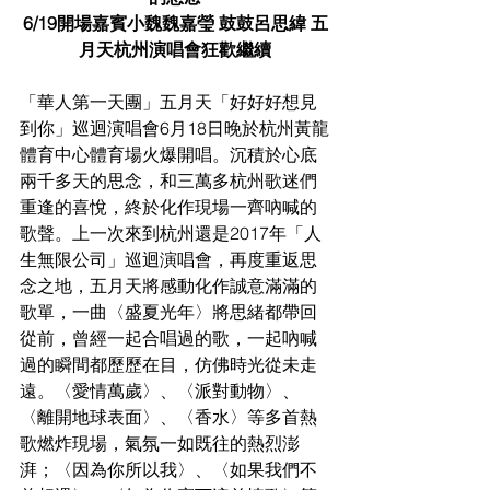
6/19開場嘉賓小魏魏嘉瑩 鼓鼓呂思緯 五
月天杭州演唱會狂歡繼續
「華人第一天團」五月天「好好好想見
到你」巡迴演唱會6月18日晚於杭州黃龍
體育中心體育場火爆開唱。沉積於心底
兩千多天的思念，和三萬多杭州歌迷們
重逢的喜悅，終於化作現場一齊吶喊的
歌聲。上一次來到杭州還是2017年「人
生無限公司」巡迴演唱會，再度重返思
念之地，五月天將感動化作誠意滿滿的
歌單，一曲〈盛夏光年〉將思緒都帶回
從前，曾經一起合唱過的歌，一起吶喊
過的瞬間都歷歷在目，仿佛時光從未走
遠。〈愛情萬歲〉、〈派對動物〉、
〈離開地球表面〉、〈香水〉等多首熱
歌燃炸現場，氣氛一如既往的熱烈澎
湃；〈因為你所以我〉、〈如果我們不