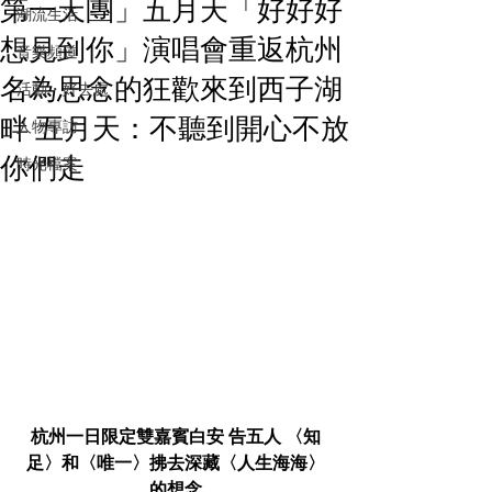
第一天團」五月天「好好好
潮流生活
想見到你」演唱會重返杭州
音樂頻道
名為思念的狂歡來到西子湖
活動・好去處
畔 五月天：不聽到開心不放
人物專訪
你們走
時光檔案
杭州一日限定雙嘉賓白安 告五人 〈知
足〉和〈唯一〉拂去深藏〈人生海海〉
的想念