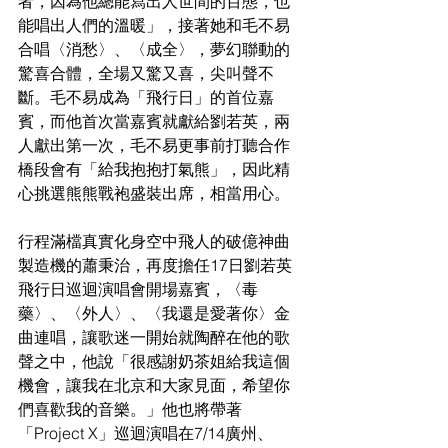
者，因為他總能寫出人世間的百態，也
能唱出人們的溫暖」，接著她和毛不易
合唱〈消愁〉、〈成全〉，夢幻聯動的
驚喜合體，全場又驚又喜，尖叫聲不
斷。毛不易成為「飛行日」的首位嘉
賓，而他首次當嘉賓就獻給劉若英，兩
人獻出第一次，毛不易更事前打聽合作
橋段會有「給我抱抱打氣熊」，因此精
心挑選熊熊戰袍盛裝出席，相當用心。
行程滿檔真實化身空中飛人的破億神曲
製造機的蕭秉治，再度擔任17日劉若英
飛行日巡迴演唱會開場嘉賓，〈毒
藥〉、〈外人〉、〈我還是愛著你〉金
曲連唱，讓歌迷一開始就陶醉在他的歌
聲之中，他說「很感謝奶茶姐給我這個
機會，讓我在北京和大家見面，希望你
們喜歡我的音樂。」他也將帶著
「Project X」巡迴演唱在7/14廣州、