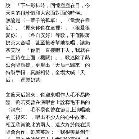
說：「下午彩排時，回憶歷歷在目，今
天真的很珍惜和大家面對面的時候。」
無論是〈一輩子的孤單〉、〈當愛在靠
近〉、〈原來你也在這裡〉、〈很愛很
愛你〉、〈各自安好〉等歌，不僅跟著
奶茶大合唱，甚至搶著幫她接唱，讓奶
茶笑說：「你們一直接唱下去，我就在
一直待在上面（機關）。」歌迷除了熱
烈合唱應援，更舉出「天后已歸來」的
特製手幅，真誠相待，全場大喊「天
后」，逗樂奶茶。
文藝天后歸來，也迎來唱作人毛不易降
臨！劉若英曾在演唱會上詮釋毛不易的
〈消愁〉，毛不易也曾在節目上演唱她
的〈後來〉，唱出不少人的心中故事。
相互欣賞彼此的兩人，這次終於能在演
唱會合作，劉若英說：「我很羨慕創作