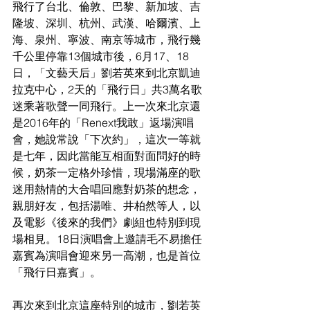
飛行了台北、倫敦、巴黎、新加坡、吉
隆坡、深圳、杭州、武漢、哈爾濱、上
海、泉州、寧波、南京等城市，飛行幾
千公里停靠13個城市後，6月17、18
日，「文藝天后」劉若英來到北京凱迪
拉克中心，2天的「飛行日」共3萬名歌
迷乘著歌聲一同飛行。上一次來北京還
是2016年的「Renext我敢」返場演唱
會，她說常說「下次約」，這次一等就
是七年，因此當能互相面對面問好的時
候，奶茶一定格外珍惜，現場滿座的歌
迷用熱情的大合唱回應對奶茶的想念，
親朋好友，包括湯唯、井柏然等人，以
及電影《後來的我們》劇組也特別到現
場相見。18日演唱會上邀請毛不易擔任
嘉賓為演唱會迎來另一高潮，也是首位
「飛行日嘉賓」。
再次來到北京這座特別的城市，劉若英