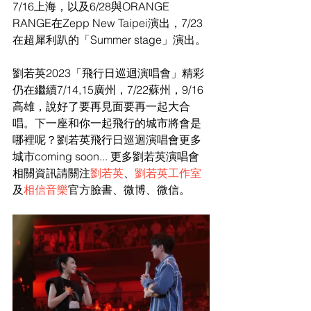
7/16上海，以及6/28與ORANGE 
RANGE在Zepp New Taipei演出，7/23
在超犀利趴的「Summer stage」演出。
劉若英2023「飛行日巡迴演唱會」精彩
仍在繼續7/14,15廣州，7/22蘇州，9/16
高雄，說好了要再見面要再一起大合
唱。下一座和你一起飛行的城市將會是
哪裡呢？劉若英飛行日巡迴演唱會更多
城市coming soon... 更多劉若英演唱會
相關資訊請關注
劉若英
、
劉若英工作室
及
相信音樂
官方臉書、微博、微信。