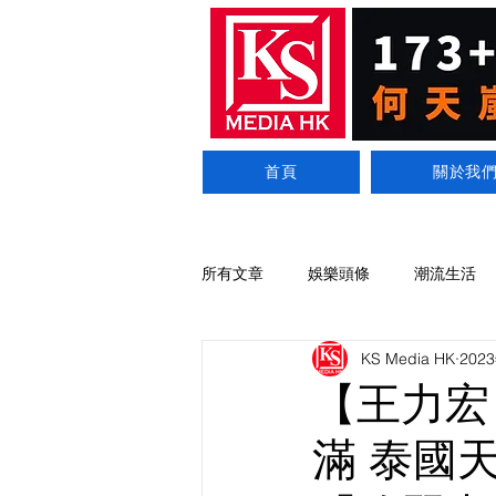
首頁
關於我
所有文章
娛樂頭條
潮流生活
KS Media HK
202
【王力宏
滿 泰國