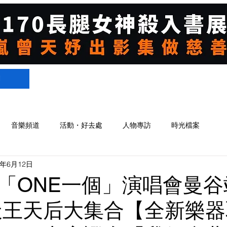
們
音樂頻道
活動・好去處
人物專訪
時光檔案
3年6月12日
「ONE一個」演唱會曼谷
天王天后大集合【全新樂