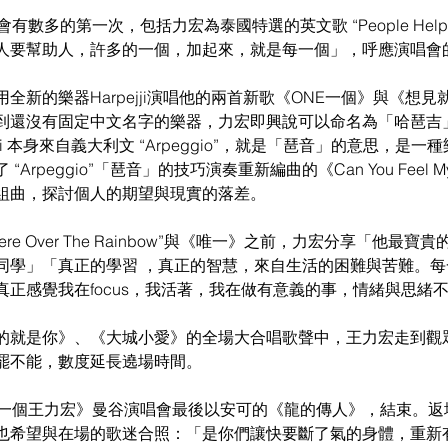
數多的第一次，包括力宏為泰國特選的英文歌 “People Help Th
人要幫助人，許多的一個，加起來，就是每一個」，呼應演唱會
全新的樂器Harpejji演唱他的兩首新歌《ONE一個》與《想
到還沒有固定中文名字的樂器，力宏即興說可以命名為「哈琶吉
jji 本身來自義大利文 “Arpeggio”，就是「琶音」的意思，是
rpeggio”「琶音」的技巧演奏重新編曲的《Can You Feel My
組曲，探討個人的期望與現實的落差。
ere Over The Rainbow”與《唯一》之前，力宏分享「他最
同學」「真正的學習 ，真正的智慧，來自生活的困難與苦難。
真正感覺我在focus，我活著，我在做有意義的事，情緒與思緒
的就是你》、《大城小愛》的全場大合唱歌聲中，王力宏走到觀
罷不能，數度延長遶場時間。
 Wang 一個王力宏》曼谷演唱會最後以安可的《龍的傳人》，結束。
也希望與在場的歌迷合照：「是你們讓快要斷了氣的身體，重新