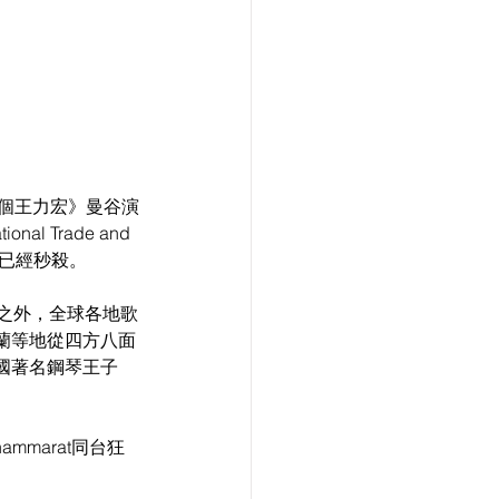
g 一個王力宏》曼谷演
l Trade and 
時候已經秒殺。
之外，全球各地歌
蘭等地從四方八面
國著名鋼琴王子
mmarat同台狂