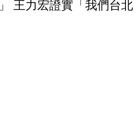
」 王力宏證實「我們台