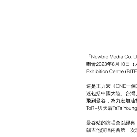
「Newbie Media 
唱會2023年6月10日（六）
Exhibition Cen
這是王力宏《ONE一
迷包括中國大陸、台灣
飛到曼谷，為力宏加油
ToR+與天后TaTa Yo
曼谷站的演唱會以經典《
飆吉他演唱兩首第一次