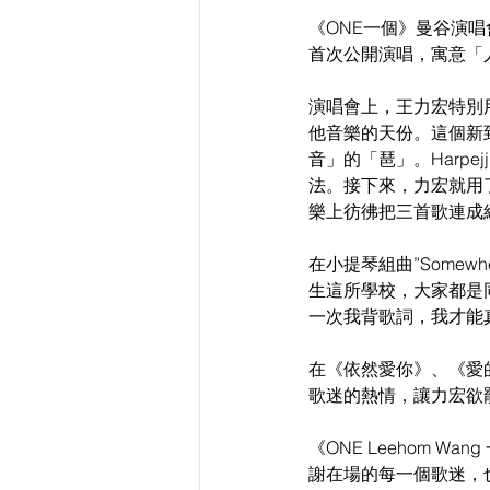
《ONE一個》曼谷演唱會有
首次公開演唱，寓意「
演唱會上，王力宏特別用
他音樂的天份。這個新
音」的「琶」。Harpe
法。接下來，力宏就用了 “A
樂上彷彿把三首歌連成
在小提琴組曲”Somewh
生這所學校，大家都是
一次我背歌詞，我才能
在《依然愛你》、《愛
歌迷的熱情，讓力宏欲
《ONE Leehom
謝在場的每一個歌迷，