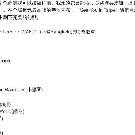
是你們讓我可以繼續往前。我永遠都會記得，長路裡共患難，才
在全場氣氛最高漲的時候宣布：「See You In Taipei! 我
中劃下完美的句點。
E Leehom WANG Live@Bangkok]演唱會歌單:
)
eople
the Rainbow (小提琴)
jji)
 World(鋼琴)
)
)