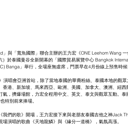
Co. Ltd」與「寬魚國際」聯合主辦的王力宏《ONE Leehom Wan
於泰國曼谷全新開幕的「國際貿易展覽中心 Bangkok Internationa
tre (BITEC) Banga」舉行，全場座無虛席，門票早在4月份線上預售
個》演唱會亞洲首站，除了當地泰國的華裔粉絲、泰國本地的觀眾
、香港、新加坡、馬來西亞、歐洲、美國、加拿大、澳洲、紐西
打氣，擠爆場館，力宏全程用中文、英文、泰文與觀眾互動。泰
ung也特別前來捧場。
我們的歌》開場，王力宏接下來與老朋友泰國吉他之神Jack Tha
現場演唱的歌曲《天地龍鱗》與《緣分一道橋》，氣氛高漲。