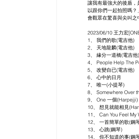
讓我有最強大的後盾，
以跟你們一起拍照嗎？」。
會觀眾在驚喜與尖叫之
2023/06/10 王力宏[ON
1、 我們的歌(電吉他)
2、 天地龍麟(電吉他)
3、 緣分一道橋(電吉他
4、 People Help The P
5、 改變自已(電吉他)
6、 心中的日月
7、 唯一(小提琴)
8、 Somewhere Over 
9、 One 一個(Harpejji)
10、 想見就能相見(Harpe
11、 Can You Feel My
12、 一首簡單的歌(鋼琴
13、 心跳(鋼琴)
14、 你不知道的事(鋼琴