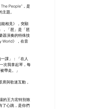
e People”，是
的主題。
見就能相見》，突顯
」，「琶」是「琶
一種樂器演奏的特殊技
 World》，在音
寶貴的一課」：「在人
每一次我拿起琴，每
不被帶走。」
眾席與歌迷互動，
返場的王力宏特別致
有了心跳，是你們