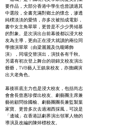
要作品，大部分香港中學生也曾讀過其
中選段，全書充滿對鄉土的懷念，滲透
純樸淡淡的愛情，亦多次被拍成電影，
書中女主角翠翠，更曾是不少少男傾慕
的對象。是次演出台前幕後都以浸大校
友為主導，更由正在浸大就讀的兩位同
學擔演翠翠（由梁麗麗及仇曨唏飾
演），同場交替演出，演技各有千秋。
另還有初次登上舞台的胡錦文校友演出
爺爺，TVB藝人王鎮泉校友，亦擔綱演
出大老角色。 
幕後班底主力也是浸大校友，包括尚志
會會長曾惠珍傑出校友、劇藝團主席兼
藝術顧問徐國榆、劇藝團團長兼監製葉
家寶、更曾多次去過湘西採風，可說是
「邊城」在香港話劇界演出領軍人物的
導演及改編的陳焯標校友。 