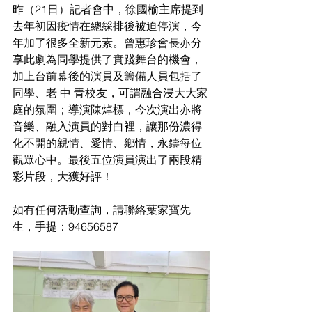
昨（21日）記者會中，徐國榆主席提到
去年初因疫情在總綵排後被迫停演，今
年加了很多全新元素。曾惠珍會長亦分
享此劇為同學提供了實踐舞台的機會，
加上台前幕後的演員及籌備人員包括了
同學、老 中 青校友，可謂融合浸大大家
庭的氛圍；導演陳焯標，今次演出亦將
音樂、融入演員的對白裡，讓那份濃得
化不開的親情、愛情、鄕情，永鑄每位
觀眾心中。最後五位演員演出了兩段精
彩片段，大獲好評！
如有任何活動查詢，請聯絡葉家寶先
生，手提：94656587