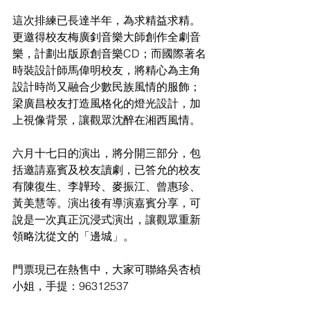
這次排練已長達半年，為求精益求精。
更邀得校友梅廣釗音樂大師創作全劇音
樂，計劃出版原創音樂CD；而國際著名
時裝設計師馬偉明校友，將精心為主角
設計時尚又融合少數民族風情的服飾；
梁廣昌校友打造風格化的燈光設計，加
上視像背景，讓觀眾沈醉在湘西風情。
六月十七日的演出，將分開三部分，包
括邀請嘉賓及校友讀劇，已答允的校友
有陳復生、李韡玲、麥振江、曾惠珍、
黃美慧等。演出後有導演嘉賓分享，可
說是一次真正沉浸式演出，讓觀眾重新
領略沈從文的「邊城」。
門票現已在熱售中，大家可聯絡吳杏楨
小姐，手提：96312537