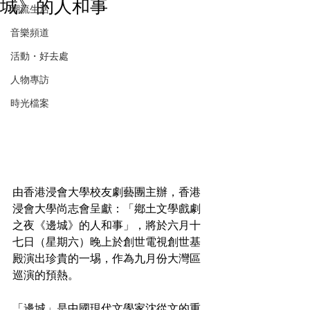
城》的人和事
潮流生活
音樂頻道
活動・好去處
人物專訪
時光檔案
由香港浸會大學校友劇藝團主辦，香港
浸會大學尚志會呈獻：「鄕土文學戲劇
之夜《邊城》的人和事」，將於六月十
七日（星期六）晚上於創世電視創世基
殿演出珍貴的一埸，作為九月份大灣區
巡演的預熱。
「邊城」是中國現代文學家沈從文的重