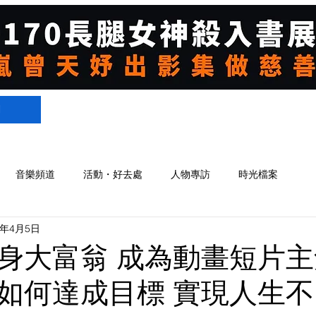
們
音樂頻道
活動・好去處
人物專訪
時光檔案
3年4月5日
身大富翁 成為動畫短片
如何達成目標 實現人生