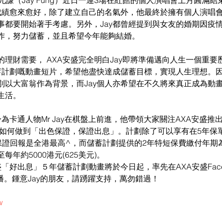
允謙（Jay Fung）近日一連3場在紅館的個人演唱會上月圓滿結
，成績愈來愈好，除了建立自己的名氣外，他最終於擁有個人演唱
事都要開始著手考慮。另外，Jay都曾經提到與女友的婚期因疫
作，努力儲蓄，並且希望今年能夠結婚。
理財需要， AXA安盛完全明白Jay即將準備邁向人生一個重要
儲蓄計劃嘅動畫短片，希望他盡快達成儲蓄目標，實現人生理想。
別以大富翁作為背景，而Jay個人亦希望在不久將來真正成為動
生活。
身為卡通人物Mr Jay在棋盤上前進，他帶領大家關注AXA安盛推
上如何做到「出色保證，保證出息」。計劃除了可以享有在5年保
，保證回報是全港最高^，而儲蓄計劃提供的2年特短保費繳付年
年約5000港元(625美元)。
盛「好出息」５年儲蓄計劃動畫將於今日起，率先在AXA安盛Faceb
台首播。鍾意Jay的朋友，請踴躍支持，萬勿錯過！
w