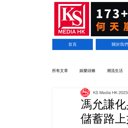
首頁
關於我
所有文章
娛樂頭條
潮流生活
KS Media HK
202
馮允謙化
儲蓄路上