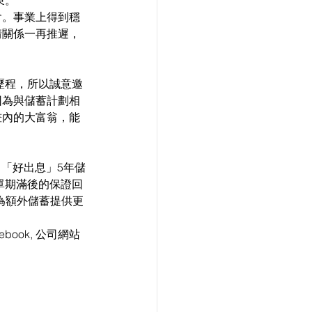
束。
會。事業上得到穩
情關係一再推遲，
歷程，所以誠意邀
因為與儲蓄計劃相
畫內的大富翁，能
出「好出息」5年儲
單期滿後的保證回
期為額外儲蓄提供更
ook, 公司網站