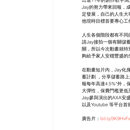
出道11年的創作歌手馮
Jay的努力帶來回報
定發展，自己的人生大
他現時目標首要專心工
人生各個階段都有不同的
請Jay接拍一個有關
關，所以今次動畫就特
夠給予家人安穩豐盛的
在動畫短片內，Jay化
蓄計劃 ，分享儲蓄路
報每年高達4.5%*外
大彈性，保費門檻更低至每
Jay參與演出的AXA安
以及Youtube 等平
廣告片：
bit.ly/3K9HvF