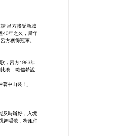
邀請 呂方接受新城
40年之久，當年
，呂方獲得冠軍。 
，呂方1983年
加比賽，歐信希說
中山裝 ! 」 
未能及時辦好，入境
跳舞唱歌，梅姐仲