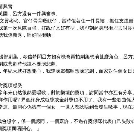
情興奮
英國，呂方還有一件興奮事。
一個文質彬彬、官仔骨骨嘅靚仔，當時佢著住一件長褸，擔住支煙
​我第一次見陳百強，​好靚仔又好有型，我即刻起身想衝埋去叫簽
我係新秀，唔好咁衝動 !  
過幾部劇集，歐信希問呂方如有機會再拍劇集想演甚麼角色，呂方竟
或悲劇時他說不要演悲劇。  
年紀大就好想開心，我連睇戲都唔想睇悲劇，而家對住個女日日都
對獎項感受
多年來仍然很熱愛唱歌，對於樂壇的獎項，訪問當中亦互有分享。呂
咩作用呢? 畀個終身成就獎或金針獎也不用了。我有一些歌曲係
幸運。最開心係我有一個女，一世人都諗唔到會發生嘅事，現在
獎我會想拿，係一個認同，一個嘉許，不過冇獎係咪代表自己失敗
一個獎項而唔開心。 」