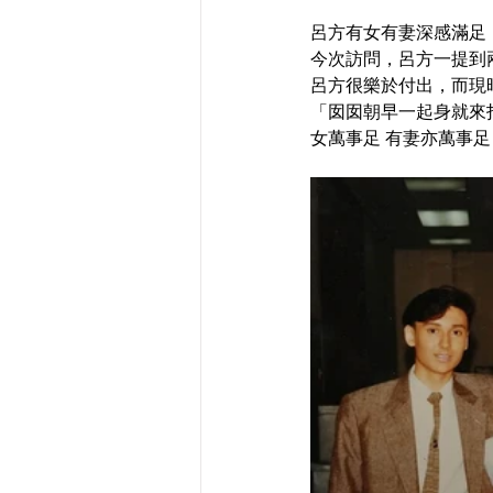
呂方有女有妻深感滿足
今次訪問，呂方一提到
呂方很樂於付出，而現
「囡囡朝早一起身就來
女萬事足 有妻亦萬事足!