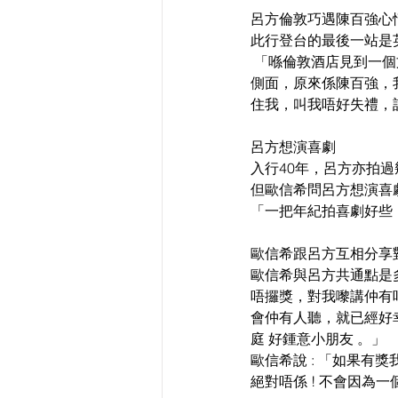
呂方倫敦巧遇陳百強心
此行登台的最後一站是
​ 「喺倫敦酒店見到
側面，原來係陳百強，
住我，叫我唔好失禮，話
呂方想演喜劇  
入行40年，呂方亦拍
但歐信希問呂方想演喜劇
「一把年紀拍喜劇好些，
歐信希跟呂方互相分享
歐信希與呂方共通點是
唔攞獎，對我嚟講仲有
會仲有人聽，就已經好
庭 好鍾意小朋友 。」
歐信希說 : 「如果有
絕對唔係 ! 不會因為