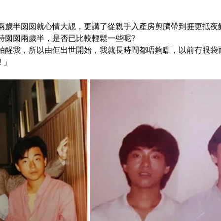
兩歲半囡囡就心情大靚，更講了從親手入產房剪臍帶到捱更抵夜
時囡囡兩歲半，是否已比較輕鬆一些呢? 
拍醒我，所以由佢出世開始，我就長時間都唔夠瞓，以前冇眼袋而家
 」 