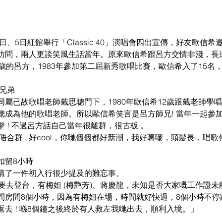
日、5日紅館舉行「Classic 40」演唱會四出宣傳，好友歐信希
訪問，兩人更談笑風生話當年。原來歐信希跟呂方交情非淺，長達
歲的呂方，1983年參加第二屆新秀歌唱比賽，歐信希入了15名
兄弟
屬已故歌唱老師戴思聰門下，1980年歐信希12歲跟戴老師學唱歌
聰成為他的歌唱老師。所以歐信希笑言是呂方師兄! 當年一起參
 ! 不過呂方話自己當年很離群，很古板 。  
合群 , 好cool，你哋個個都好新潮，我好薯嘜，頭髮長，唱歌仲著
扣留8小時
講了一件初入行很少提及的難忘事。
要去登台，有梅姐 (梅艷芳)、蔣慶龍，未知是否大家嘅工作證
間房間8個小時，因為有梅姐在場，時間就好快過，8個小時不停
去 ! 喺8個鐘之後終於有人救左我哋出去，順利入境。」