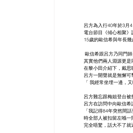
呂方為入行40年於3月4
電台節目《傾心相聚》
15歲的歐信希與年長幾
 歐信希跟呂方乃同門師
其實他們兩人淵源更是同
在黎小田介紹下，戴思
呂方一開聲就是無懈可擊
「 我經常坐埋一邊，又唔
呂方難忘跟梅姐登台被
呂方在訪問中向歐信希
「我記得84年突然間話
時全部人被扣留左喺一
完全唔驚，話大不了就返