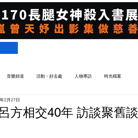
們
音樂頻道
活動・好去處
人物專訪
時光檔案
3年2月27日
呂方相交40年 訪談聚舊