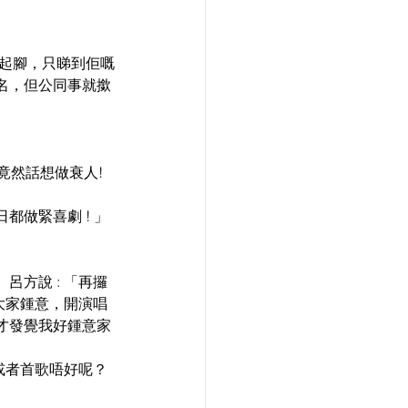
翹起腳，只睇到佢嘅
名，但公同事就撳
然話想做衰人! 
做緊喜劇 ! 」 
方說 : 「再攞
大家鍾意，開演唱
才發覺我好鍾意家
或者首歌唔好呢？ 