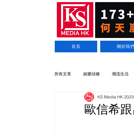
首頁
關於我
所有文章
娛樂頭條
潮流生活
KS Media HK
202
歐信希跟