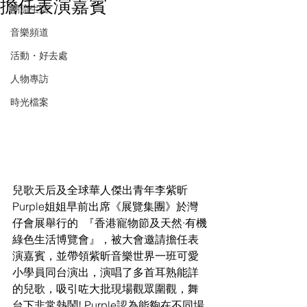
擔任表演嘉賓
潮流生活
音樂頻道
活動・好去處
人物專訪
時光檔案
兒歌天后及全球華人傑出青年李紫昕
Purple姐姐早前出席《展覽集團》於灣
仔會展舉行的  『香港寵物節及天然·有機
綠色生活博覽會』，被大會邀請擔任表
演嘉賓，並帶領紫昕音樂世界一班可愛
小學員同台演出，演唱了多首耳熟能詳
的兒歌，吸引咗大批現場觀眾圍觀，舞
台下非常熱鬧! Purple認為能夠在不同場