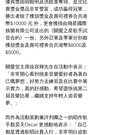
優異獎由胡觀明及洪皓進奪得。是次比
賽獎金獎品非常豐富，成功贏得冠軍，
勝出者除了獲頒獎金及壽司禮券合共港
幣$10000 元 外，更會獲得由飛星國際
娛樂有限公司送出的《關愛之星歌手試
音合約》一份。另外亞軍及季軍分別都
獲頒獎金及壽司禮券合共港幣$8000及
$5000。 
關愛堂主席徐容輝先生在活動中表示：
「非常開心看到很多音樂愛好者為著自
己嘅夢想，好努力去練習及在比賽中展
示實力，真的好感動。希望盡快搞第二
屆音樂比賽，繼續支持年輕人追音樂
夢。」
而作為活動策劃兼評判團之一的唱作歌
手顏昊天Oscar 更感動地表示：「自己
都是透過歌唱比賽入行，非常明白追歌