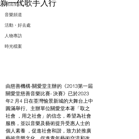
新一代歌手入行
潮流生活
音樂頻道
活動・好去處
人物專訪
時光檔案
由慈善機構-關愛堂主辦的《2013第一屆
關愛堂慈善音樂比賽- 決賽》已於2023
年2 月4 日在荃灣愉景新城的大舞台上中
圓滿舉行。主辦單位關愛堂本著「取之
社會 ，用之社會」的信念，希望為社會
服務，並以音樂及藝術提升受惠人士的
個人素養 ，促進社會和諧，致力於推廣
藝術音樂文化、促進青年藝術交流和改