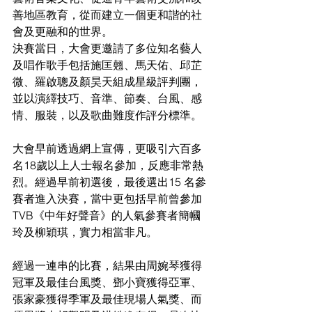
善地區教育，從而建立一個更和諧的社
會及更融和的世界。 
決賽當日，大會更邀請了多位知名藝人
及唱作歌手包括施匡翹、馬天佑、邱芷
微、羅啟聰及顏昊天組成星級評判團，
並以演繹技巧、音準、節奏、台風、感
情、服裝，以及歌曲難度作評分標準。
大會早前透過網上宣傳，更吸引六百多
名18歲以上人士報名參加，反應非常熱
烈。經過早前初選後，最後選出15 名參
賽者進入決賽，當中更包括早前曾參加
TVB《中年好聲音》的人氣參賽者簡幗
玲及柳穎琪，實力相當非凡。
經過一連串的比賽，結果由周婉琴獲得
冠軍及最佳台風獎、鄧小寶獲得亞軍、
張家豪獲得季軍及最佳現場人氣獎、而