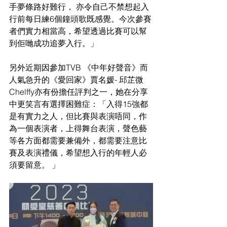
手夢條路好難行， 亦令自己不禁想起入
行前每日練6個鐘頭歌既感覺。今次參賽
者們實力相當高，希望透過比賽可以幫
到佢哋成功追夢入行。」
另外近期因參加TVB 《中年好聲音》而
人氣急升的《愛回家》賈名媛- 邱芷微
Chelffy亦有份擔任評判之一，她在分享
中更笑言有選擇困難症：「入得15強都
是有實力之人，但比賽與表演唔同，作
為一個表演者，上得舞台表演，聲色藝
等各方面都需要兼備外，都需要注意比
賽及表演禮儀，希望想入行的年輕人必
須要留意。 」