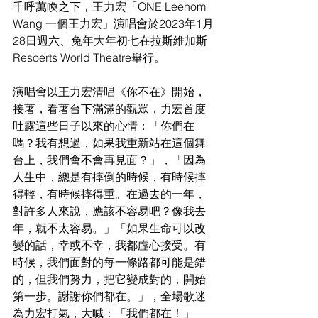
千呼萬喚之下，王力宏「ONE Leehom 
Wang 一個王力宏」演唱會於2023年1月
28日週六、兔年大年初七在拉斯維加斯
Resoerts World Theatre舉行。
演唱會以王力宏清唱《你不在》開始，
接著，看著台下滿滿的觀眾，力宏首度
吐露這些日子以來的心情：「你們在
嗎？我有想過，如果我重新站在這個舞
台上，我們會不會再見面？」，「因為
人生中，總是有摔倒的時候，有時候摔
得輕，有時候摔得重。在過去的一年，
對許多人來說，應該不容易吧？像我去
年，就不太容易。」「如果生命可以改
變的話，幸或不幸，我都虛心接受。有
時候，我們面對的每一條路都可能是錯
的，但我們努力，把它變成對的，開始
第一步。謝謝你們都在。」，全場歌迷
為力宏打氣，大喊：「我們都在！」