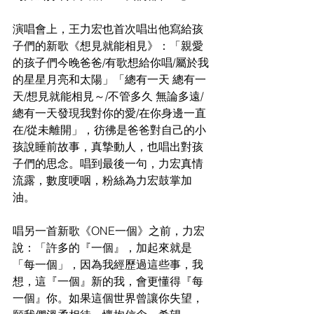
演唱會上，王力宏也首次唱出他寫給孩
子們的新歌《想見就能相見》：「親愛
的孩子們今晚爸爸/有歌想給你唱/屬於我
的星星月亮和太陽」「總有一天 總有一
天/想見就能相見～/不管多久 無論多遠/
總有一天發現我對你的愛/在你身邊一直
在/從未離開」，彷彿是爸爸對自己的小
孩說睡前故事，真摯動人，也唱出對孩
子們的思念。唱到最後一句，力宏真情
流露，數度哽咽，粉絲為力宏鼓掌加
油。
唱另一首新歌《ONE一個》之前，力宏
說：「許多的『一個』，加起來就是
「每一個」，因為我經歷過這些事，我
想，這『一個』新的我，會更懂得『每
一個』你。如果這個世界曾讓你失望，