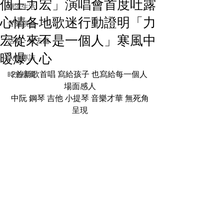
個王力宏」演唱會首度吐露
潮流生活
心情各地歌迷行動證明「力
音樂頻道
宏從來不是一個人」寒風中
活動・好去處
暖爆人心
人物專訪
2首新歌首唱 寫給孩子 也寫給每一個人 
時光檔案
場面感人
中阮 鋼琴 吉他 小提琴 音樂才華 無死角
呈現