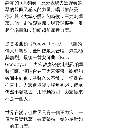
鋼琴的solo獨奏，充分表現力宏彈奏鋼
琴的即興又感人的力量。唱《依然愛
你》與《大城小愛》的時候，王力宏彈
著吉他，走進觀眾席，與歌迷握手，引
起全場轟動，紛紛趨前靠近力宏。
多首名曲如《Forever Love》、《龍的
傳人》響起，全部觀眾大合唱，氣氛極
其熱烈。最後一首安可曲《Kiss 
Goodbye》，力宏數度被歌迷熱烈的掌
聲打斷。演唱會在王力宏深深一鞠躬的
答謝中結束，掌聲久久不散，一切盡在
不言中。力宏退場後，場燈亮起，觀眾
仍然不願散去，用行動證明「力宏從來
不是一個人」！
世界在變，但世界只有一個王力宏，一
個對音樂執著、有著堅持、始終感動如
一的王力宏。