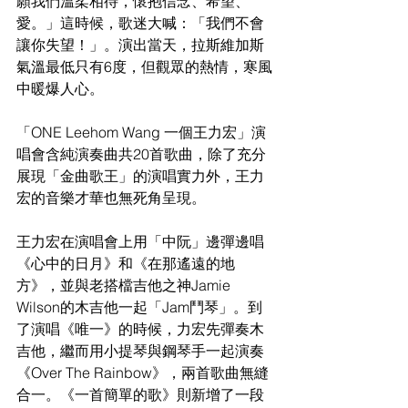
願我們溫柔相待，懷抱信念、希望、
愛。」這時候，歌迷大喊：「我們不會
讓你失望！」。演出當天，拉斯維加斯
氣溫最低只有6度，但觀眾的熱情，寒風
中暖爆人心。
「ONE Leehom Wang 一個王力宏」演
唱會含純演奏曲共20首歌曲，除了充分
展現「金曲歌王」的演唱實力外，王力
宏的音樂才華也無死角呈現。
王力宏在演唱會上用「中阮」邊彈邊唱
《心中的日月》和《在那遙遠的地
方》，並與老搭檔吉他之神Jamie 
Wilson的木吉他一起「Jam鬥琴」。到
了演唱《唯一》的時候，力宏先彈奏木
吉他，繼而用小提琴與鋼琴手一起演奏
《Over The Rainbow》，兩首歌曲無縫
合一。《一首簡單的歌》則新增了一段