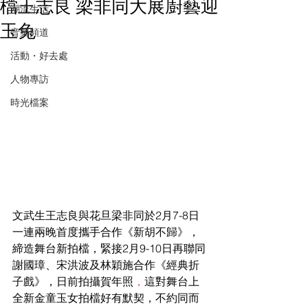
檔王志良 梁非同大展廚藝迎
潮流生活
玉兔
音樂頻道
活動・好去處
人物專訪
時光檔案
文武生王志良與花旦梁非同於2月7-8日
一連兩晚首度攜手合作《新胡不歸》，
締造舞台新拍檔，緊接2月9-10日再聯同
謝國璋、宋洪波及林穎施合作《經典折
子戲》，日前拍攝賀年照
，
這對舞台上
全新金童玉女拍檔好有默契，不約同而