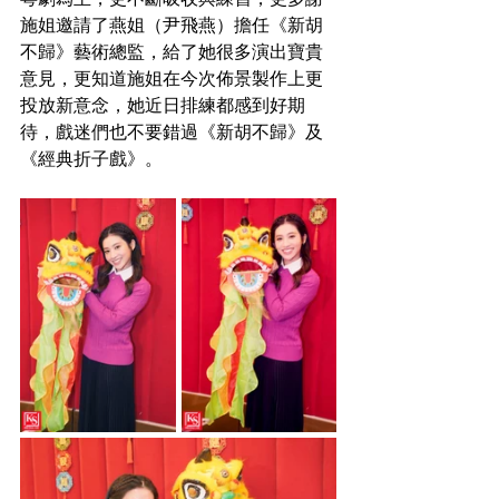
施姐邀請了燕姐（尹飛燕）擔任《新胡
不歸》藝術總監，給了她很多演出寶貴
意見，更知道施姐在今次佈景製作上更
投放新意念，她近日排練都感到好期
待，戲迷們也不要錯過《新胡不歸》及
《經典折子戲》。