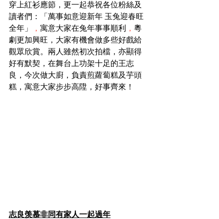
穿上紅衫應節，更一起恭祝各位粉絲及
讀者們：「萬事如意迎新年 玉兔迎春旺
全年」
，
寓意大家在兔年事事順利
，
粵
劇更加興旺，大家有機會做多些好戲給
觀眾欣賞。兩人雖然初次拍檔，亦顯得
好有默契，在舞台上功架十足的王志
良，今次做大廚，負責煎蘿蔔糕及芋頭
糕，寓意大家步步高陞，好事齊來！
志良羡慕非同有家人一起過年