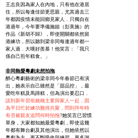
王志良因為家人在內地，只有他在港居
住，所以每逢佳節更思親，尤其過去三
年都因疫情未能回鄉見家人
，
只獨自在
港過年，今年要準備施姐（彭美施）的
作品《新胡不歸》，即使開關都依然留
港練功，所以聽到梁非同每逢過年都一
家人過
，
大嘆好羨慕！他笑言：「我只
係自己煎年糕食。」
非同熱愛粵劇未想拍拖
醉心粵劇藝術的梁非同今年春節已有演
出，她表示自己雖然是「甜品控」，最
愛吃年糕及馬蹄糕，但為演出要忍口
，
談到新年習俗她稱主要與家人一起，因
為平日忙於練功難得共聚，問到拜年時
有否被親友追問何時拍拖
?她笑言已習慣
單身，大家都知她最愛粵劇，即使這幾
年都有舞台劇及其他演出，但她依然以
粵劇為主，更不斷吸收與練習，更多謝