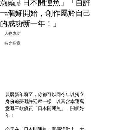
意頭「日本開運魚」「自許
潮流生活
一個好開始，創作屬於自己
音樂頻道
的成功新一年！」
活動・好去處
人物專訪
時光檔案
農曆新年將至，你都可以同今年以獨立
身份追夢嘅許廷鏗一樣，以富含幸運寓
意嘅三款優質「日本開運魚」，開個好
年！
今天在「日本開運魚」宣傳活動上，大