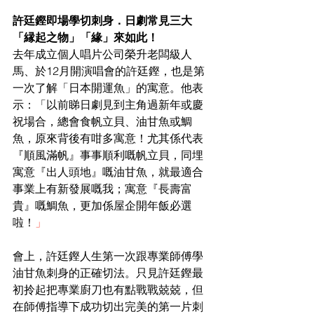
許廷鏗即場學切刺身．日劇常見三大
「縁起之物」「緣」來如此！
去年成立個人唱片公司榮升老闆級人
馬、於12月開演唱會的許廷鏗，也是第
一次了解「日本開運魚」的寓意。他表
示：「以前睇日劇見到主角過新年或慶
祝場合，總會食帆立貝、油甘魚或鯛
魚，原來背後有咁多寓意！尤其係代表
『順風滿帆』事事順利嘅帆立貝，同埋
寓意『出人頭地』嘅油甘魚，就最適合
事業上有新發展嘅我；寓意『長壽富
貴』嘅鯛魚，更加係屋企開年飯必選
啦！
」
會上，許廷鏗人生第一次跟專業師傅學
油甘魚刺身的正確切法。只見許廷鏗最
初拎起把專業廚刀也有點戰戰兢兢，但
在師傅指導下成功切出完美的第一片刺