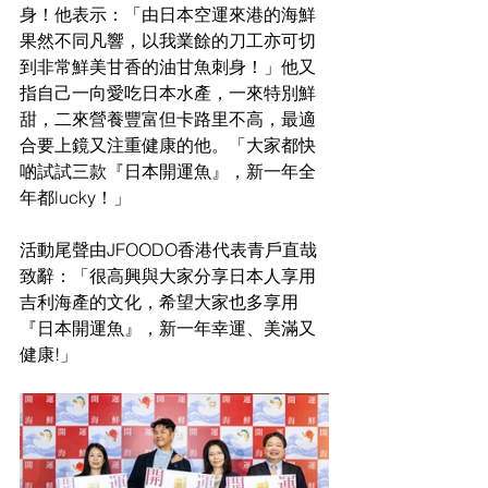
身！他表示：「由日本空運來港的海鮮
果然不同凡響，以我業餘的刀工亦可切
到非常鮮美甘香的油甘魚刺身！」他又
指自己一向愛吃日本水產，一來特別鮮
甜，二來營養豐富但卡路里不高，最適
合要上鏡又注重健康的他。「大家都快
啲試試三款『日本開運魚』，新一年全
年都lucky！」
活動尾聲由JFOODO香港代表青戶直哉
致辭：「很高興與大家分享日本人享用
吉利海產的文化，希望大家也多享用
『日本開運魚』，新一年幸運、美滿又
健康!」