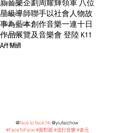
新音樂企劃周耀輝領軍 八位
潮流生活
星級導師聯手以社會人物故
音樂頻道
事為藍本創作音樂一連十日
活動・好去處
作品展覽及音樂會 登陸 K11
人物專訪
Art Mall
時光檔案
@
face.to.face.hk
 @yiufaichow 
#FaceToFace
#面對面
#流行音樂
#多元