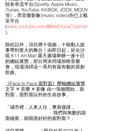
陸各串流平台(Spotify, Apple Music, 
iTunes, YouTube, KKBOX, JOOX, MOOV
等) ，而音樂影像(music video)亦已上載
至平台 
(
www.youtube.com/@MaDAsiaChannel
)。
除此以外，項目將十張臉，十個動人故
事帶到更大的舞台！由即日起，於尖沙
咀 K11 Art Mall 露天廣場舉辦一連十日
的總結展覽，部分周末同場加映音樂
會，現場演繹這一系列有面有貌的原創
歌曲。
《Face to Face 面對面》壓軸總結展覽
文字 ✕ 音樂 ✕ 影像 由一張臉開始，面
對面，面對面以外的生命故事。
「城市裡，人來人往，摩肩接踵，
                                         我們與無數的誰
面碰面，卻跟誰好好的面對面？」
項目展覽               | 即日起至2023 年 1 