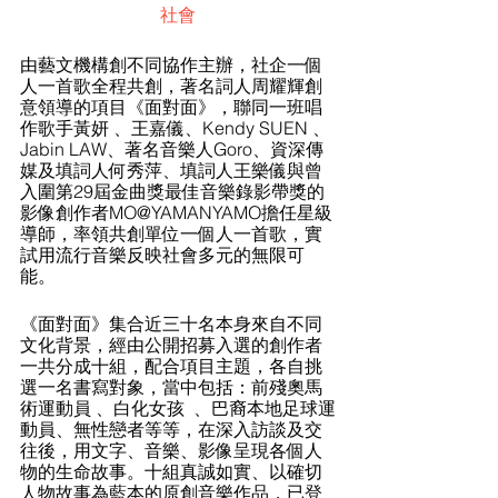
社會
由藝文機構創不同協作主辦，社企一個
人一首歌全程共創，著名詞人周耀輝創
意領導的項目《面對面》，聯同一班唱
作歌手黃妍 、王嘉儀、Kendy SUEN 、
Jabin LAW、著名音樂人Goro、資深傳
媒及填詞人何秀萍、填詞人王樂儀與曾
入圍第29屆金曲獎最佳音樂錄影帶獎的
影像創作者MO@YAMANYAMO擔任星級
導師，率領共創單位一個人一首歌，實
試用流行音樂反映社會多元的無限可
能。
《面對面》集合近三十名本身來自不同
文化背景，經由公開招募入選的創作者
一共分成十組，配合項目主題，各自挑
選一名書寫對象，當中包括：前殘奧馬
術運動員 、白化女孩  、巴裔本地足球運
動員、無性戀者等等，在深入訪談及交
往後，用文字、音樂、影像呈現各個人
物的生命故事。十組真誠如實、以確切
人物故事為藍本的原創音樂作品，已登