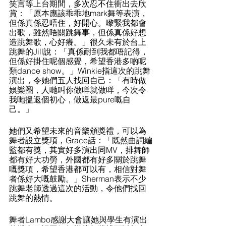
笑言等上台期間，多次忍不住衝出去欣
賞：「原本應該乖乖地mark舞等表演，
但係真係忍唔住，好開心。嚟緊我都會
出歌，雖然唔關跳舞事，但係真係好想
造跳舞歌，心好癢。」很久未有於台上
跳舞的Jill說：「真係耐到我都唔記得，
但係好掛住呢個感覺，希望香港多啲呢
類dance show。」Winkie指這次的跳舞
演出，令她們五人找回自己：「有時做
娛樂圈，人哋叫你做咩就做咩，今次令
我哋搵返個初心，做返最pure嘅自
己。」
她們又希望未來的音樂頒獎禮，可以為
舞者設立獎項，Grace話：「既然曲詞編
監都有獎，其實好多演出同MV，排舞師
都有好大功勞，外國都有好多關於跳舞
嘅獎項，希望香港都可以有，相信對舞
者係好大嘅鼓勵。」Sherman表示不少
跳舞老師透過這次的活動，令他們找回
跳舞的熱情。
舞者Lambo感謝大會讓她與學生有演出