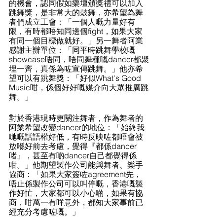
的機會，認同假如樂壇頒獎禮可以加入
跳舞獎，是非常大的鼓舞，亦希望為舞
者們成立工會：「一個人嘅力量好有
限，有時都唔知同邊個fight，如果大家
有同一個目標做就好。」另一舞者阿業
感謝主辦單位：「同平時跳舞學校嘅
showcase唔同，唔同舞種嘅dancer都聚
埋一齊，真係為咗宣傳跳舞。」他亦希
望可以有跳舞獎：「好似What's Good 
Music咁，係個好好嘅媒介向大眾推廣跳
舞。」
對於香港現時更關注舞者，作為舞者的
阿業希望改變dancer的地位：「始終我
哋嘅話語權好低，有時反映咗都唔會被
放喺好前去考慮，覺得『都係dancer
啫』，甚至有啲dancer自己都覺得係
咁。」他期望製作公司能與舞者、樂手
協商：「如果大家簽咗agreement先，
唔止係製作公司可以叫停嘅，香港嘅製
作好忙，大家都可以小心啲，如果有協
商，咁萬一有咩意外，都知大家事前已
經充分考慮咗嘅。」