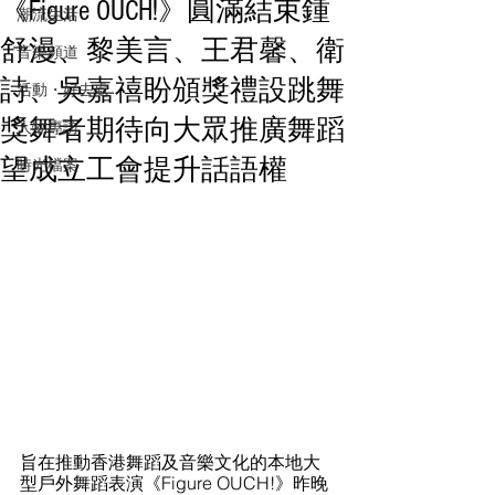
《Figure OUCH!》圓滿結束鍾
潮流生活
舒漫、黎美言、王君馨、衛
音樂頻道
詩、吳嘉禧盼頒獎禮設跳舞
活動・好去處
獎舞者期待向大眾推廣舞蹈
人物專訪
望成立工會提升話語權
時光檔案
旨在推動香港舞蹈及音樂文化的本地大
型戶外舞蹈表演《Figure OUCH!》昨晚