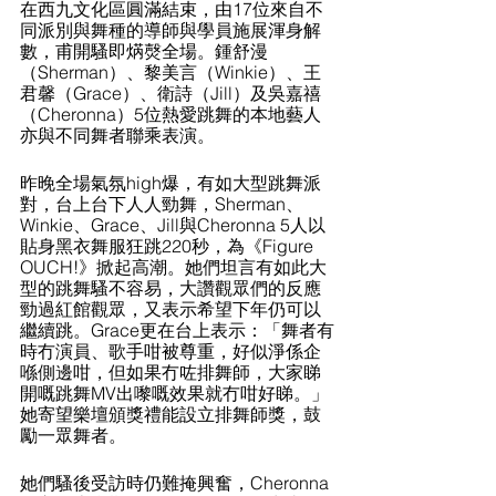
在西九文化區圓滿結束，由17位來自不
同派別與舞種的導師與學員施展渾身解
數，甫開騷即焫㷫全場。鍾舒漫
（Sherman）、黎美言（Winkie）、王
君馨（Grace）、衛詩（Jill）及吳嘉禧
（Cheronna）5位熱愛跳舞的本地藝人
亦與不同舞者聯乘表演。
昨晚全場氣氛high爆，有如大型跳舞派
對，台上台下人人勁舞，Sherman、
Winkie、Grace、Jill與Cheronna 5人以
貼身黑衣舞服狂跳220秒，為《Figure 
OUCH!》掀起高潮。她們坦言有如此大
型的跳舞騷不容易，大讚觀眾們的反應
勁過紅館觀眾，又表示希望下年仍可以
繼續跳。Grace更在台上表示：「舞者有
時冇演員、歌手咁被尊重，好似淨係企
喺側邊咁，但如果冇咗排舞師，大家睇
開嘅跳舞MV出嚟嘅效果就冇咁好睇。」
她寄望樂壇頒獎禮能設立排舞師獎，鼓
勵一眾舞者。
她們騷後受訪時仍難掩興奮，Cheronna