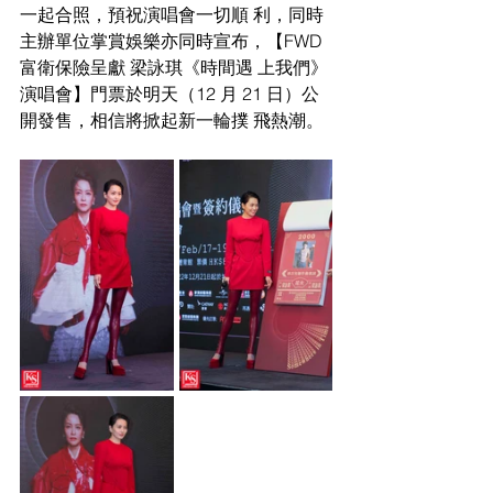
一起合照，預祝演唱會一切順 利，同時
主辦單位掌賞娛樂亦同時宣布，【FWD 
富衛保險呈獻 梁詠琪《時間遇 上我們》
演唱會】門票於明天（12 月 21 日）公
開發售，相信將掀起新一輪撲 飛熱潮。