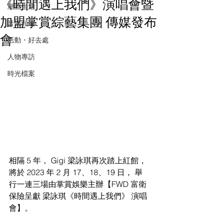
《時間遇上我們》演唱會暨
潮流生活
加盟掌賞綜藝集團 傳媒發布
音樂頻道
會
活動・好去處
人物專訪
時光檔案
相隔 5 年， Gigi 梁詠琪再次踏上紅館，
將於 2023 年 2 月 17、18、19 日， 舉
行一連三場由掌賞娛樂主辦【FWD 富衛
保險呈獻 梁詠琪《時間遇上我們》 演唱
會】。 