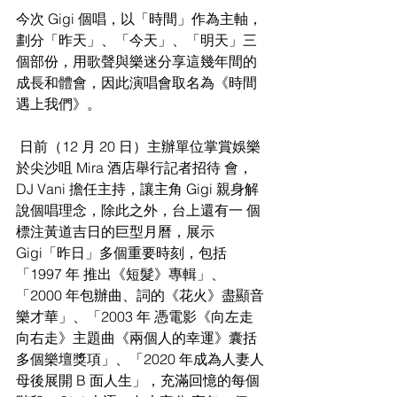
今次 Gigi 個唱，以「時間」作為主軸，
劃分「昨天」、「今天」、「明天」三 
個部份，用歌聲與樂迷分享這幾年間的
成長和體會，因此演唱會取名為《時間 
遇上我們》。
 日前（12 月 20 日）主辦單位掌賞娛樂
於尖沙咀 Mira 酒店舉行記者招待 會，
DJ Vani 擔任主持，讓主角 Gigi 親身解
說個唱理念，除此之外，台上還有一 個
標注黃道吉日的巨型月曆，展示 
Gigi「昨日」多個重要時刻，包括
「1997 年 推出《短髮》專輯」、
「2000 年包辦曲、詞的《花火》盡顯音
樂才華」、「2003 年 憑電影《向左走 
向右走》主題曲《兩個人的幸運》囊括
多個樂壇獎項」、「2020 年成為人妻人
母後展開 B 面人生」，充滿回憶的每個