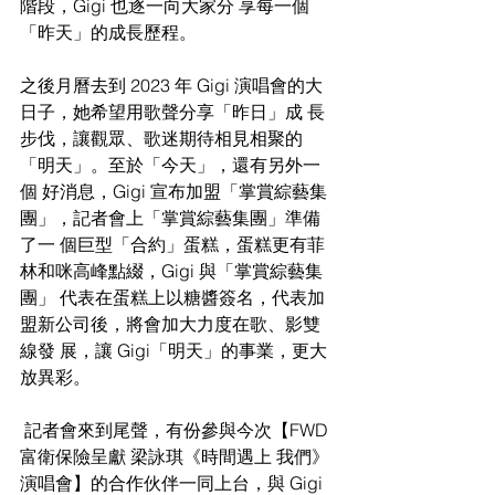
階段，Gigi 也逐一向大家分 享每一個
「昨天」的成長歷程。 
之後月曆去到 2023 年 Gigi 演唱會的大
日子，她希望用歌聲分享「昨日」成 長
步伐，讓觀眾、歌迷期待相見相聚的
「明天」。至於「今天」，還有另外一
個 好消息，Gigi 宣布加盟「掌賞綜藝集
團」，記者會上「掌賞綜藝集團」準備
了一 個巨型「合約」蛋糕，蛋糕更有菲
林和咪高峰點綴，Gigi 與「掌賞綜藝集
團」 代表在蛋糕上以糖醬簽名，代表加
盟新公司後，將會加大力度在歌、影雙
線發 展，讓 Gigi「明天」的事業，更大
放異彩。
 記者會來到尾聲，有份參與今次【FWD 
富衛保險呈獻 梁詠琪《時間遇上 我們》
演唱會】的合作伙伴一同上台，與 Gigi 