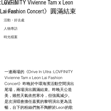
:LOVFINITY Vivienne Tam x Leon
潮流生活
Lai Fashion Concert》圓滿結束
音樂頻道
活動・好去處
人物專訪
時光檔案
一連兩場的《Drive In Ultra :LOVFINITY 
Vivienne Tam x Leon Lai Fashion 
Concert》昨晚於中環海濱活動空間演出
尾場，兩場演出圓滿結束。昨晚天公造
美，雖然天氣依然寒冷，但強風減少。
是次演唱會擔任嘉賓的黎明演出更為流
暢，台下的粉絲們無不陶醉於Leon的歌