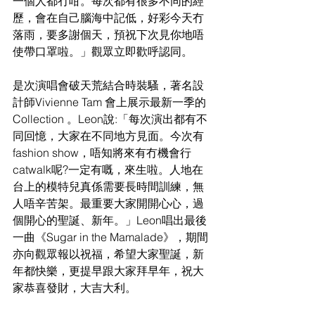
一個人都冇咁。每次都有很多不同的經
歷，會在自己腦海中記低，好彩今天冇
落雨，要多謝個天，預祝下次見你地唔
使帶口罩啦。」觀眾立即歡呼認同。
是次演唱會破天荒結合時裝騷，著名設
計師Vivienne Tam 會上展示最新一季的 
Collection 。Leon說:「每次演出都有不
同回憶，大家在不同地方見面。今次有
fashion show，唔知將來有冇機會行
catwalk呢?一定有嘅，來生啦。人地在
台上的模特兒真係需要長時間訓練，無
人唔辛苦架。最重要大家開開心心，過
個開心的聖誕、新年。」Leon唱出最後
一曲《Sugar in the Mamalade》，期間
亦向觀眾報以祝福，希望大家聖誕，新
年都快樂，更提早跟大家拜早年，祝大
家恭喜發財，大吉大利。