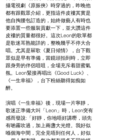
攝電視劇《原振俠》時穿過的，昨晚他
都有跟觀眾介紹，更指這件皮褸其實是
他自掏腰包訂造的，始終做藝人有時也
要添置一些服裝貢獻一下，並大讚這件
皮褸的質量都很好。這次Leon的歌單都
是歌迷耳熟能詳的，整晚幾乎不停大合
唱。尤其是冧歌《夏日傾情》，台下觀
眾似是早有準備，當鏡頭拍到時，立即
跟身旁的伴侶咀咀，全場充斥着甜蜜氣
氛。Leon緊接再唱出《Good Luck》、
《一生幸福》，台下粉絲聽得如痴如
醉。
演唱《一生幸福》後，現場一片寧靜，
歌迷正準備大叫「Leon」時，Leon突有
感而發說:「好靜，你地唔好講嘢，頭先
有啲霧吹過，加上兩盞大光燈。我好似
喺個海中間，完全見唔到任何人，好似