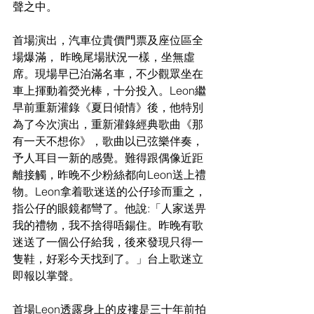
聲之中。
首場演出，汽車位貴價門票及座位區全
場爆滿， 昨晚尾場狀況一樣，坐無虛
席。現場早已泊滿名車，不少觀眾坐在
車上揮動着熒光棒，十分投入。Leon繼
早前重新灌錄《夏日傾情》後，他特別
為了今次演出，重新灌錄經典歌曲《那
有一天不想你》，歌曲以已弦樂伴奏，
予人耳目一新的感覺。難得跟偶像近距
離接觸，昨晚不少粉絲都向Leon送上禮
物。Leon拿着歌迷送的公仔珍而重之，
指公仔的眼鏡都彎了。他說:「人家送畀
我的禮物，我不捨得唔鍚住。昨晚有歌
迷送了一個公仔給我，後來發現只得一
隻鞋，好彩今天找到了。」台上歌迷立
即報以掌聲。
首場Leon透露身上的皮褸是三十年前拍