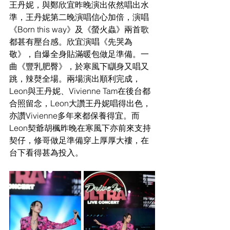
王丹妮，與鄭欣宜昨晚演出依然唱出水
準，王丹妮第二晚演唱信心加倍，演唱
《Born this way》及《螢火蟲》兩首歌
都甚有壓台感。欣宜演唱《先哭為
敬》，自爆全身貼滿暖包做足準備。一
曲《豐乳肥臀》，於寒風下瞓身又唱又
跳，辣㷫全場。兩場演出順利完成，
Leon與王丹妮、Vivienne Tam在後台都
合照留念，Leon大讚王丹妮唱得出色，
亦讚Vivienne多年來都保養得宜。而
Leon契爺胡楓昨晚在寒風下亦前來支持
契仔，修哥做足準備穿上厚厚大褸，在
台下看得甚為投入。