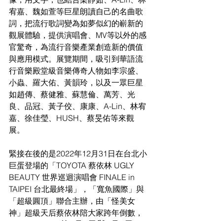
宥嘉、魏如萱等巨星朗讀自己的名曲歌
詞，把流行歌詞變為如夢似幻的嶄新的
觀展體驗，提供演唱會、MV等以外的感
官驚奇，為流行音樂產業創造新的價值
與應用模式。展覽期間，吸引到華語流
行音樂殿堂級音樂傳奇人物如李宗盛、
小蟲、羅大佑、黃韻玲，以及一眾巨星
如趙傳、蔡健雅、蘇慧倫、萬芳、光
良、品冠、黃子佼、康康、A-Lin、林宥
嘉、徐佳瑩、HUSH、蔡旻佑等來觀
展。
緊接在後的是2022年12月31日在台北小
巨蛋登場的「TOYOTA 蔡依林 UGLY 
BEAUTY 世界巡迴演唱會 FINALE in 
TAIPEI 台北最終場」，「寬魚國際」與
「超級圓頂」聯合主辦，由「怪美女
神」超級天后蔡依林陪大家跨年倒數，