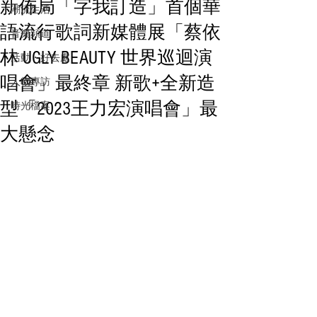
新佈局「字我訂造」首個華
潮流生活
語流行歌詞新媒體展「蔡依
音樂頻道
林 UGLY BEAUTY 世界巡迴演
活動・好去處
唱會」最終章 新歌+全新造
人物專訪
型「2023王力宏演唱會」最
時光檔案
大懸念