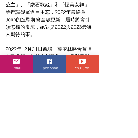
公主」、「鑽石歌姬」和「怪美女神」
等都讓觀眾過目不忘，2022年最終章，
Jolin的造型將會全數更新，屆時將會引
領怎樣的潮流，絕對是2022與2023最讓
人期待的事。
2022年12月31日首場，蔡依林將會首唱
自己參與創作的全新單曲，也是與電影
合作的主題曲，為「UGLY BEAUTY 世
Email
Facebook
YouTube
界巡迴演唱會」最終章畫下完美句點。
最後，寬魚國際早就有計畫要在歐美主
辦售票的演出，2023年另一觸目焦點
是，1月農曆新年期間，「寬魚國際」將
會在美國賭城拉斯維加斯首次主辦售票
演唱會，特邀王力宏演唱，這也是
LeeHom近期首度公開曝光。詳情請留
意「寬魚國際」日內公佈。
娛樂頭條