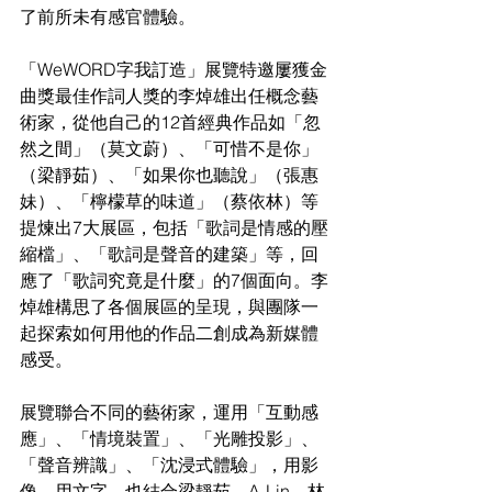
了前所未有感官體驗。
「WeWORD字我訂造」展覽特邀屢獲金
曲獎最佳作詞人獎的李焯雄出任概念藝
術家，從他自己的12首經典作品如「忽
然之間」（莫文蔚）、「可惜不是你」
（梁靜茹）、「如果你也聽說」（張惠
妹）、「檸檬草的味道」（蔡依林）等
提煉出7大展區，包括「歌詞是情感的壓
縮檔」、「歌詞是聲音的建築」等，回
應了「歌詞究竟是什麼」的7個面向。李
焯雄構思了各個展區的呈現，與團隊一
起探索如何用他的作品二創成為新媒體
感受。
展覽聯合不同的藝術家，運用「互動感
應」、「情境裝置」、「光雕投影」、
「聲音辨識」、「沈浸式體驗」，用影
像，用文字，也結合梁靜茹、A-Lin、林