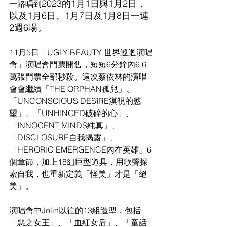
2023的1月1日與1月2日，
一路唱到
以及1月6日、1月7日及1月8日一連
2週6場。
11月5日「UGLY BEAUTY 世界巡迴演唱
會」演唱會門票開售，短短6分鐘內6.6
萬張門票全部秒殺。這次蔡依林的演唱
會會繼續「THE ORPHAN孤兒」、
「UNCONSCIOUS DESIRE漠視的慾
望」、「UNHINGED破碎的心」、
「INNOCENT MINDS純真」、
「DISCLOSURE自我揭露」、
「HERORIC EMERGENCE內在英雄」6
個章節，加上18組巨型道具，用歌聲探
索自我，也重新定義「怪美」才是「絕
美」。
演唱會中Jolin以往的13組造型，包括
「惡之女王」、「血紅女后」、「童話