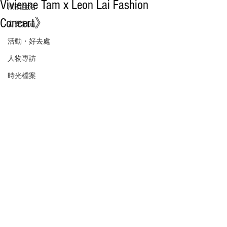
Vivienne Tam x Leon Lai Fashion
潮流生活
Concert》
音樂頻道
活動・好去處
人物專訪
時光檔案