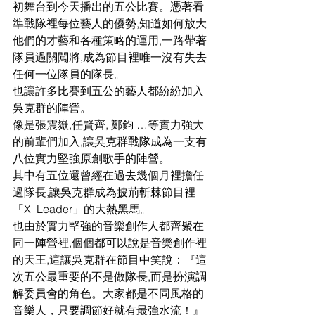
初舞台到今天播出的五公比賽。憑著看
準戰隊裡每位藝人的優勢,知道如何放大
他們的才藝和各種策略的運用,一路帶著
隊員過關闖將,成為節目裡唯一沒有失去
任何一位隊員的隊長。
也讓許多比賽到五公的藝人都紛紛加入
吳克群的陣營。
像是張震嶽,任賢齊, 鄭鈞 …等實力強大
的前輩們加入,讓吳克群戰隊成為一支有
八位實力堅強原創歌手的陣營。
其中有五位還曾經在過去幾個月裡擔任
過隊長,讓吳克群成為披荊斬棘節目裡
「X  Leader」的大熱黑馬。
也由於實力堅強的音樂創作人都齊聚在
同一陣營裡,個個都可以說是音樂創作裡
的天王,這讓吳克群在節目中笑說：『這
次五公最重要的不是做隊長,而是扮演調
解委員會的角色。大家都是不同風格的
音樂人，只要調節好就有最強水流！』