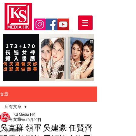
文章
所有文章
KS Media HK
所有文章
2022年10月29日
吳克群 領軍 吳建豪 任賢齊
娛樂頭條