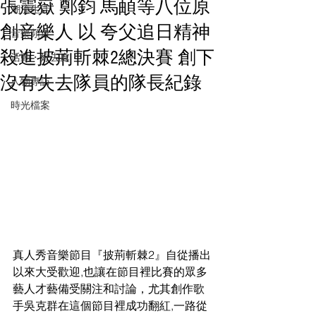
張震嶽 鄭鈞 馬頔等八位原
潮流生活
創音樂人 以 夸父追日精神
音樂頻道
殺進披荊斬棘2總決賽 創下
活動・好去處
沒有失去隊員的隊長紀錄
人物專訪
時光檔案
真人秀音樂節目『披荊斬棘2』自從播出
以來大受歡迎,也讓在節目裡比賽的眾多
藝人才藝備受關注和討論，尤其創作歌
手吳克群在這個節目裡成功翻紅,一路從