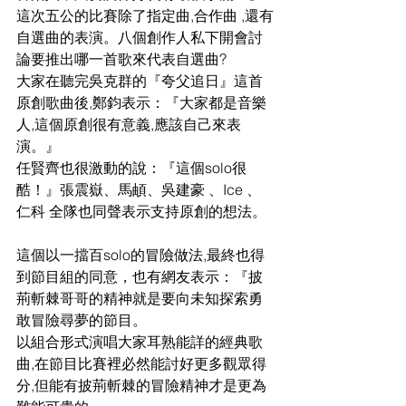
這次五公的比賽除了指定曲,合作曲 ,還有
自選曲的表演。八個創作人私下開會討
論要推出哪一首歌來代表自選曲?
大家在聽完吳克群的『夸父追日』這首
原創歌曲後,鄭鈞表示：『大家都是音樂
人,這個原創很有意義,應該自己來表
演。』
任賢齊也很激動的說：『這個solo很
酷！』張震嶽、馬頔、吳建豪 、Ice 、
仁科 全隊也同聲表示支持原創的想法。
這個以一擋百solo的冒險做法,最終也得
到節目組的同意，也有網友表示：『披
荊斬棘哥哥的精神就是要向未知探索勇
敢冒險尋夢的節目。
以組合形式演唱大家耳熟能詳的經典歌
曲,在節目比賽裡必然能討好更多觀眾得
分,但能有披荊斬棘的冒險精神才是更為