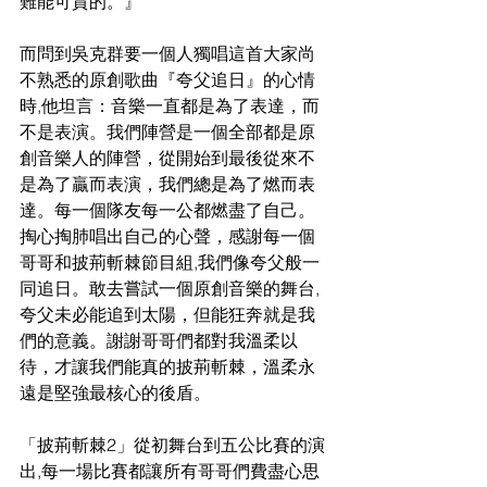
難能可貴的。』
而問到吳克群要一個人獨唱這首大家尚
不熟悉的原創歌曲『夸父追日』的心情
時,他坦言：音樂一直都是為了表達，而
不是表演。我們陣營是一個全部都是原
創音樂人的陣營，從開始到最後從來不
是為了贏而表演，我們總是為了燃而表
達。每一個隊友每一公都燃盡了自己。
掏心掏肺唱出自己的心聲，感謝每一個
哥哥和披荊斬棘節目組,我們像夸父般一
同追日。敢去嘗試一個原創音樂的舞台,
夸父未必能追到太陽，但能狂奔就是我
們的意義。謝謝哥哥們都對我溫柔以
待，才讓我們能真的披荊斬棘，溫柔永
遠是堅強最核心的後盾。
「披荊斬棘2」從初舞台到五公比賽的演
出,每一場比賽都讓所有哥哥們費盡心思