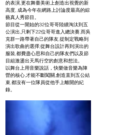
的表演,更在舞臺美術上創造出視覺的新
高度, 成為今年在網路上討論度最高的綜
藝真人秀節目。
節目從一開始的32位哥哥陸續淘汰到五
公演出,只剩下22位哥哥進入總決賽,而吳
克群一路帶著自己的隊友,從制定戰略到
演出歌曲的選擇;從舞台設計再到演出的
服裝,都費盡心思和自己的隊友們以及節
目組激盪出天馬行空的創意和想法。
以舞台上用音樂說話，快樂做音樂為陣
營的核心,才能不斷闖關,創造直到五公結
束,都沒有一位隊員從他手上離開的紀
錄。